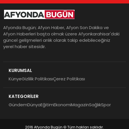
Afyonda Bugün; Afyon Haber, Afyon Son Dakika ve
Afyon Haberleri başta olmak üzere Afyonkarahisar'daki
güncel gelişmeleri anlık olarak takip edebileceğiniz
yerel haber sitesidir.
KURUMSAL
Künye
Gizlilik Politikası
Çerez Politikası
KATEGORİLER
Gündem
Dünya
Eğitim
Ekonomi
Magazin
Sağlık
Spor
2016 Afyonda Bugün © Tüm hakları saklıdır.