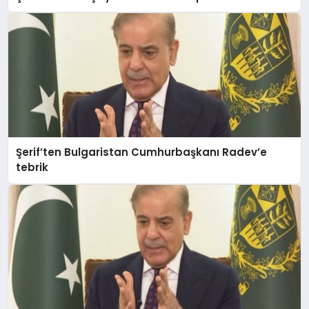
MAGAZIN
SAĞLIK
Şerif’ten Bulgaristan Cumhurbaşkanı Radev’e
SIYASET
tebrik
SPOR
YAŞAM