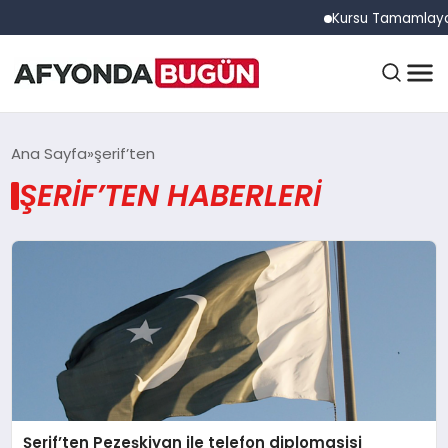
Kursu Tamamlayan Sü
ANASAYFA
Ana Sayfa
şerif’ten
ŞERIF’TEN HABERLERI
GÜNDEM
EĞITIM
DÜNYA
Şerif’ten Pezeşkiyan ile telefon diplomasisi
EKONOMI