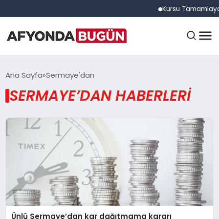
Kursu Tamamlayan Sü
ANASAYFA
Ana Sayfa
Sermaye'dan
SERMAYE’DAN HABERLERI
GÜNDEM
EĞITIM
DÜNYA
Ünlü Sermaye’dan kar dağıtmama kararı
EKONOMI