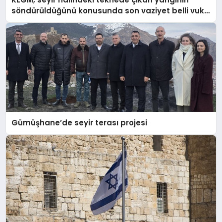
söndürüldüğünü konusunda son vaziyet belli vuku
buldu
Gümüşhane’de seyir terası projesi