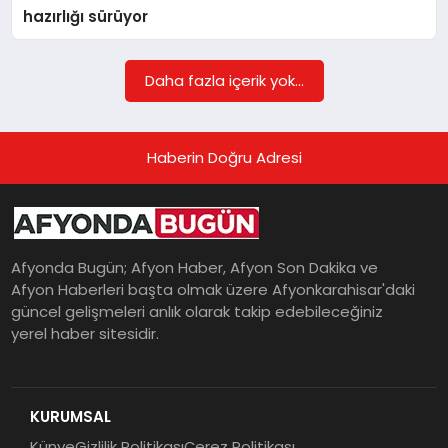
hazırlığı sürüyor
MAGAZIN
Daha fazla içerik yok...
SAĞLIK
Haberin Doğru Adresi
SIYASET
Afyonda Bugün; Afyon Haber, Afyon Son Dakika ve
Afyon Haberleri başta olmak üzere Afyonkarahisar'daki
SPOR
güncel gelişmeleri anlık olarak takip edebileceğiniz
yerel haber sitesidir.
YAŞAM
KURUMSAL
Künye
Gizlilik Politikası
Çerez Politikası