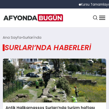
Kursu Tamamlayan S
ANASAYFA
Ana Sayfa
Surları'nda
SURLARI’NDA HABERLERI
GÜNDEM
EĞITIM
DÜNYA
Antik Halikarnassos Surları’nda turizm haftası
EKONOMI