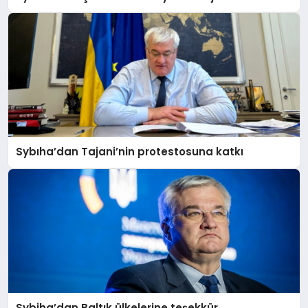
MAGAZIN
SAĞLIK
Sybıha’dan Tajani’nin protestosuna katkı
SIYASET
SPOR
YAŞAM
Sybiha’dan Baltık ülkelerine teşekkür