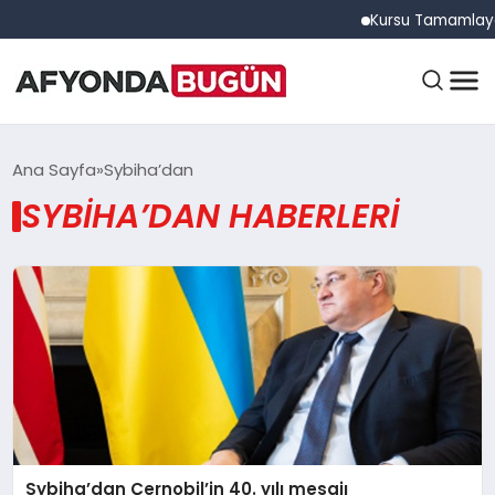
Kursu Tamamlayan Sü
ANASAYFA
Ana Sayfa
Sybiha’dan
SYBIHA’DAN HABERLERI
GÜNDEM
EĞITIM
DÜNYA
Sybiha’dan Çernobil’in 40. yılı mesajı
EKONOMI