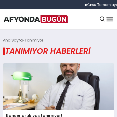
Kursu Tamamlayan S
ANASAYFA
Ana Sayfa
Tanımıyor
TANIMIYOR HABERLERI
GÜNDEM
EĞITIM
DÜNYA
Kanser artık yaş tanımıyor!
EKONOMI