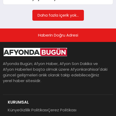
Daha fazla içerik yok...
MAGAZIN
Haberin Doğru Adresi
SAĞLIK
SIYASET
Afyonda Bugün; Afyon Haber, Afyon Son Dakika ve
Afyon Haberleri başta olmak üzere Afyonkarahisar'daki
güncel gelişmeleri anlık olarak takip edebileceğiniz
SPOR
yerel haber sitesidir.
YAŞAM
KURUMSAL
Künye
Gizlilik Politikası
Çerez Politikası