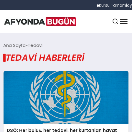
Kursu Tamamlayan 
ANASAYFA
Ana Sayfa
Tedavi
TEDAVI HABERLERI
GÜNDEM
EĞITIM
DÜNYA
DSÖ: Her buluş, her tedavi, her kurtarılan hayat
EKONOMI