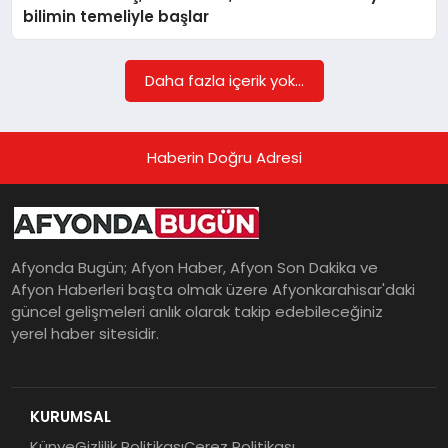
bilimin temeliyle başlar
MAGAZIN
Daha fazla içerik yok...
SAĞLIK
Haberin Doğru Adresi
SIYASET
Afyonda Bugün; Afyon Haber, Afyon Son Dakika ve
Afyon Haberleri başta olmak üzere Afyonkarahisar'daki
SPOR
güncel gelişmeleri anlık olarak takip edebileceğiniz
yerel haber sitesidir.
YAŞAM
KURUMSAL
Künye
Gizlilik Politikası
Çerez Politikası