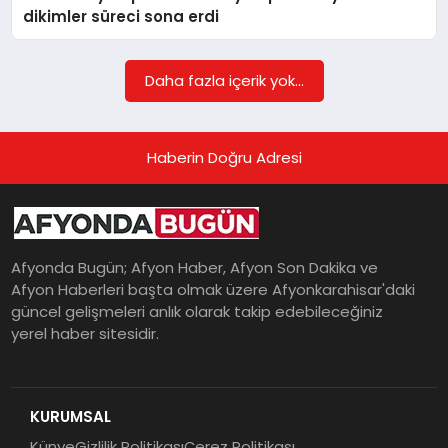
dikimler süreci sona erdi
MAGAZIN
Daha fazla içerik yok...
SAĞLIK
Haberin Doğru Adresi
SIYASET
Afyonda Bugün; Afyon Haber, Afyon Son Dakika ve
Afyon Haberleri başta olmak üzere Afyonkarahisar'daki
SPOR
güncel gelişmeleri anlık olarak takip edebileceğiniz
yerel haber sitesidir.
YAŞAM
KURUMSAL
Künye
Gizlilik Politikası
Çerez Politikası