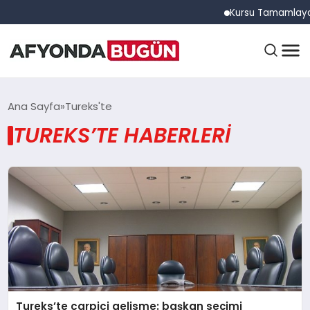
Kursu Tamamlayan S
ANASAYFA
Ana Sayfa
Tureks'te
TUREKS’TE HABERLERI
GÜNDEM
EĞITIM
DÜNYA
Tureks’te carpici gelisme: başkan seçimi
EKONOMI