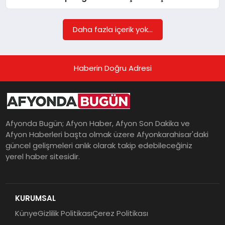
Daha fazla içerik yok...
MAGAZIN
Haberin Doğru Adresi
SAĞLIK
SIYASET
Afyonda Bugün; Afyon Haber, Afyon Son Dakika ve
Afyon Haberleri başta olmak üzere Afyonkarahisar'daki
güncel gelişmeleri anlık olarak takip edebileceğiniz
SPOR
yerel haber sitesidir.
YAŞAM
KURUMSAL
Künye
Gizlilik Politikası
Çerez Politikası