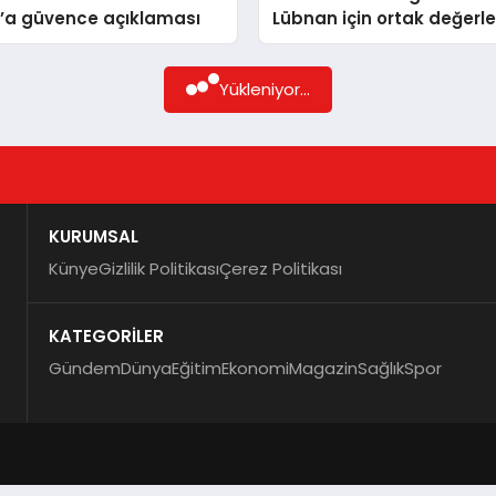
’a güvence açıklaması
Lübnan için ortak değerl
Yükleniyor...
KURUMSAL
Künye
Gizlilik Politikası
Çerez Politikası
KATEGORİLER
Gündem
Dünya
Eğitim
Ekonomi
Magazin
Sağlık
Spor