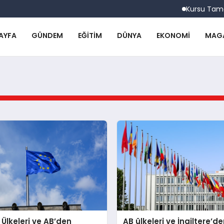
Kursu Tamamla
AYFA
GÜNDEM
EĞITIM
DÜNYA
EKONOMI
MAG
Ülkeleri ve AB’den
AB ülkeleri ve İngiltere’d