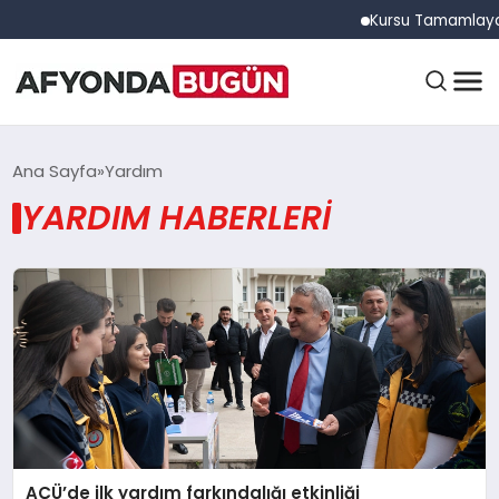
Kursu Tamamlayan Sü
ANASAYFA
Ana Sayfa
Yardım
YARDIM HABERLERI
GÜNDEM
EĞITIM
DÜNYA
AÇÜ’de ilk yardım farkındalığı etkinliği
EKONOMI