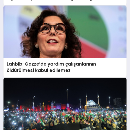
MAGAZIN
SAĞLIK
Lahbib: Gazze’de yardım çalışanlarının
SIYASET
öldürülmesi kabul edilemez
SPOR
YAŞAM