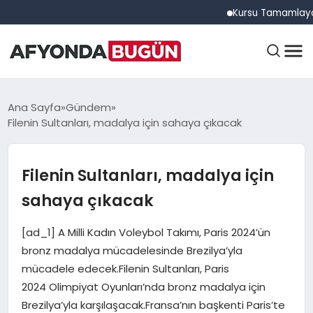
Kursu Tamamlayan Sürücü
ANASAYFA
Ana Sayfa
Gündem
Filenin Sultanları, madalya için sahaya çıkacak
GÜNDEM
Filenin Sultanları, madalya için
sahaya çıkacak
EĞITIM
[ad_1] A Milli Kadın Voleybol Takımı, Paris 2024’ün
bronz madalya mücadelesinde Brezilya’yla
DÜNYA
mücadele edecek.Filenin Sultanları, Paris
2024 Olimpiyat Oyunları’nda bronz madalya için
Brezilya’yla karşılaşacak.Fransa’nın başkenti Paris’te
EKONOMI