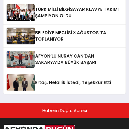
TÜRK MİLLİ BİLGİSAYAR KLAVYE TAKIMI
ŞAMPİYON OLDU
BELEDİYE MECLİSİ 3 AĞUSTOS´TA
TOPLANIYOR
AFYON’LU NURAY CAN’DAN
SAKARYA’DA BÜYÜK BAŞARI
Ertaş, Helallik İstedi, Teşekkür Etti
Haberin Doğru Adresi