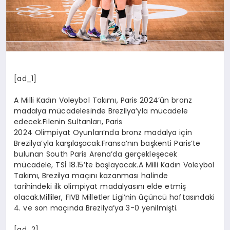
[ad_1]
A Milli Kadın Voleybol Takımı, Paris 2024’ün bronz
madalya mücadelesinde Brezilya’yla mücadele
edecek.Filenin Sultanları, Paris
2024 Olimpiyat Oyunları’nda bronz madalya için
Brezilya’yla karşılaşacak.Fransa’nın başkenti Paris’te
bulunan South Paris Arena’da gerçekleşecek
mücadele, TSİ 18.15’te başlayacak.A Milli Kadın Voleybol
Takımı, Brezilya maçını kazanması halinde
tarihindeki ilk olimpiyat madalyasını elde etmiş
olacak.Milliler, FIVB Milletler Ligi’nin üçüncü haftasındaki
4. ve son maçında Brezilya’ya 3-0 yenilmişti.
[ad_2]