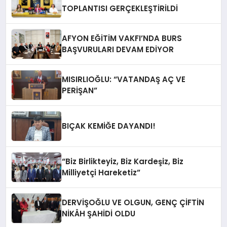
TOPLANTISI GERÇEKLEŞTİRİLDİ
AFYON EĞİTİM VAKFI’NDA BURS
BAŞVURULARI DEVAM EDİYOR
MISIRLIOĞLU: “VATANDAŞ AÇ VE
PERİŞAN”
BIÇAK KEMİĞE DAYANDI!
“Biz Birlikteyiz, Biz Kardeşiz, Biz
Milliyetçi Hareketiz”
DERVİŞOĞLU VE OLGUN, GENÇ ÇİFTİN
NİKÂH ŞAHİDİ OLDU