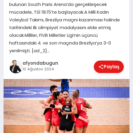
bulunan South Paris Arena’da gerçekleşecek
mücadele, TSİ 18.15’te başlayacak.A Milli Kadın
Voleybol Takımı, Brezilya maçını kazanması halinde
MAGAZIN
tarihindeki ilk olimpiyat madalyasını elde etmiş
olacak.Milliler, FIVB Milletler Ligi’nin üçüncü
haftasındaki 4. ve son maçında Brezilya’ya 3-0
SAĞLIK
yenilmişti. [ad_2]…
afyondabugun
SIYASET
Paylaş
10 Ağustos 2024
SPOR
YAŞAM