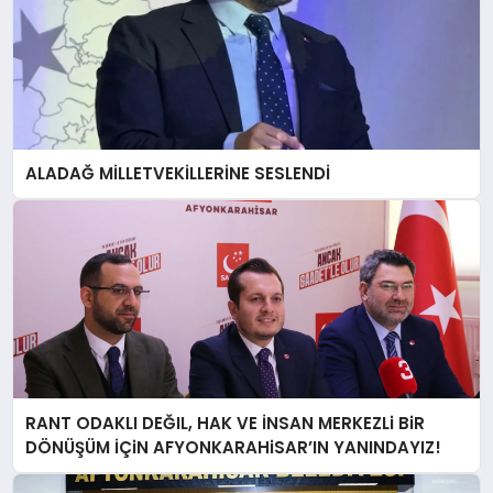
ALADAĞ MİLLETVEKİLLERİNE SESLENDİ
RANT ODAKLI DEĞIL, HAK VE İNSAN MERKEZLi BiR
DÖNÜŞÜM İÇiN AFYONKARAHiSAR’IN YANINDAYIZ!