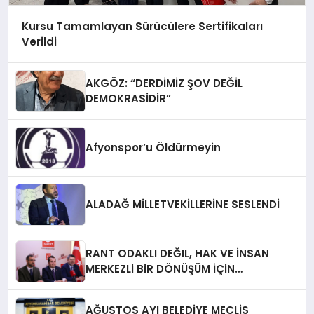
Kursu Tamamlayan Sürücülere Sertifikaları
Verildi
AKGÖZ: “DERDİMİZ ŞOV DEĞİL
DEMOKRASİDİR”
Afyonspor’u Öldürmeyin
ALADAĞ MİLLETVEKİLLERİNE SESLENDİ
RANT ODAKLI DEĞIL, HAK VE İNSAN
MERKEZLi BiR DÖNÜŞÜM İÇiN
AFYONKARAHiSAR’IN YANINDAYIZ!
AĞUSTOS AYI BELEDİYE MECLİS