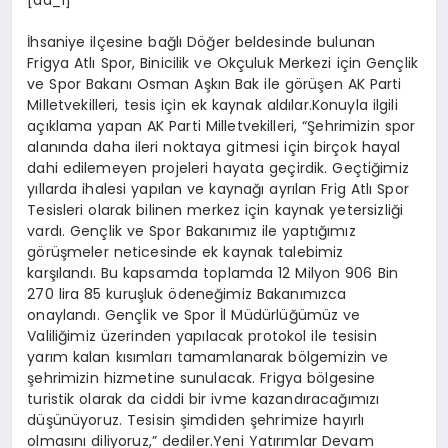
İhsaniye ilçesine bağlı Döğer beldesinde bulunan
Frigya Atlı Spor, Binicilik ve Okçuluk Merkezi için Gençlik
ve Spor Bakanı Osman Aşkın Bak ile görüşen AK Parti
Milletvekilleri, tesis için ek kaynak aldılar.Konuyla ilgili
açıklama yapan AK Parti Milletvekilleri, “Şehrimizin spor
alanında daha ileri noktaya gitmesi için birçok hayal
dahi edilemeyen projeleri hayata geçirdik. Geçtiğimiz
yıllarda ihalesi yapılan ve kaynağı ayrılan Frig Atlı Spor
Tesisleri olarak bilinen merkez için kaynak yetersizliği
vardı. Gençlik ve Spor Bakanımız ile yaptığımız
görüşmeler neticesinde ek kaynak talebimiz
karşılandı. Bu kapsamda toplamda 12 Milyon 906 Bin
270 lira 85 kuruşluk ödeneğimiz Bakanımızca
onaylandı. Gençlik ve Spor İl Müdürlüğümüz ve
Valiliğimiz üzerinden yapılacak protokol ile tesisin
yarım kalan kısımları tamamlanarak bölgemizin ve
şehrimizin hizmetine sunulacak. Frigya bölgesine
turistik olarak da ciddi bir ivme kazandıracağımızı
düşünüyoruz. Tesisin şimdiden şehrimize hayırlı
olmasını diliyoruz,” dediler.Yeni Yatırımlar Devam