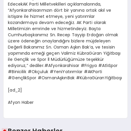
EdecekAK Parti Milletvekilleri açıklamalarında,
“Afyonkarahisarımızın dört bir yanına ortak akıl ve
istişare ile hizmet etmeye, yeni yatırımlar
kazandırmaya devam edeceğiz. AK Parti olarak
Milletimizin emrinde ve hizmetindeyiz. Başta
Cumhurbaşkanımız Sn. Recep Tayyip Erdoğan olmak
üzere ödeneğin onaylandığını bizlere müjdeleyen
Değerli Bakanımız Sn. Osman Aşkın Bak’a, ve tesisin
yapımında emeği geçen Valimiz KübraGüran Yiğitbaşı
ile Gençlik ve Spor İl Müdürlüğümüze teşekkür
ediyoruz,” dediler.#Afyonkarahisar #Frigya #AtlıSpor
#Binicilik #Okçuluk #YeniYatırımlar #AKParti
#GençlikSpor #OsmanAşkınBak #KübraGüranYiğitbaşı
[ad_2]
Afyon Haber