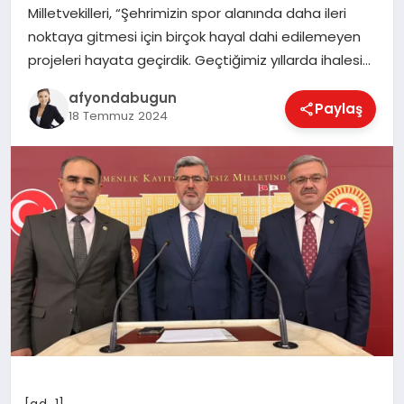
Milletvekilleri, “Şehrimizin spor alanında daha ileri
noktaya gitmesi için birçok hayal dahi edilemeyen
projeleri hayata geçirdik. Geçtiğimiz yıllarda ihalesi…
MAGAZIN
afyondabugun
Paylaş
18 Temmuz 2024
SAĞLIK
SIYASET
SPOR
YAŞAM
[ad_1]