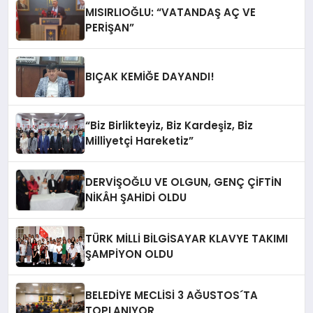
MISIRLIOĞLU: “VATANDAŞ AÇ VE
PERİŞAN”
BIÇAK KEMİĞE DAYANDI!
“Biz Birlikteyiz, Biz Kardeşiz, Biz
Milliyetçi Hareketiz”
DERVİŞOĞLU VE OLGUN, GENÇ ÇİFTİN
NİKÂH ŞAHİDİ OLDU
TÜRK MİLLİ BİLGİSAYAR KLAVYE TAKIMI
ŞAMPİYON OLDU
BELEDİYE MECLİSİ 3 AĞUSTOS´TA
TOPLANIYOR