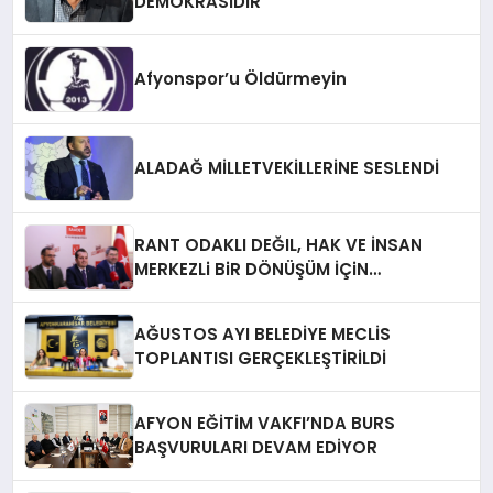
DEMOKRASİDİR”
Afyonspor’u Öldürmeyin
ALADAĞ MİLLETVEKİLLERİNE SESLENDİ
RANT ODAKLI DEĞIL, HAK VE İNSAN
MERKEZLi BiR DÖNÜŞÜM İÇiN
AFYONKARAHiSAR’IN YANINDAYIZ!
AĞUSTOS AYI BELEDİYE MECLİS
TOPLANTISI GERÇEKLEŞTİRİLDİ
AFYON EĞİTİM VAKFI’NDA BURS
BAŞVURULARI DEVAM EDİYOR