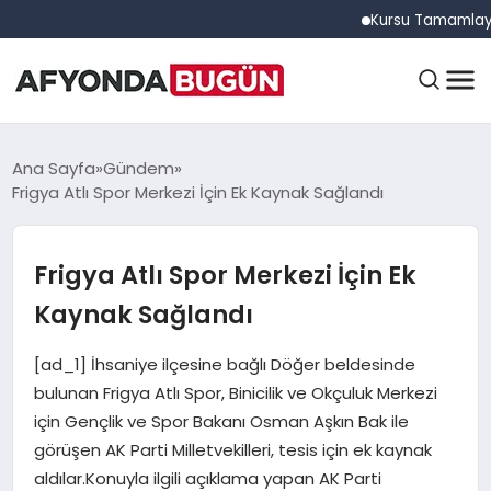
Kursu Tamamlayan Sürüc
ANASAYFA
Ana Sayfa
Gündem
Frigya Atlı Spor Merkezi İçin Ek Kaynak Sağlandı
GÜNDEM
Frigya Atlı Spor Merkezi İçin Ek
Kaynak Sağlandı
EĞITIM
[ad_1] İhsaniye ilçesine bağlı Döğer beldesinde
bulunan Frigya Atlı Spor, Binicilik ve Okçuluk Merkezi
DÜNYA
için Gençlik ve Spor Bakanı Osman Aşkın Bak ile
görüşen AK Parti Milletvekilleri, tesis için ek kaynak
aldılar.Konuyla ilgili açıklama yapan AK Parti
EKONOMI