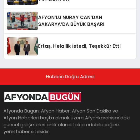
AFYON’LU NURAY CAN’DAN
SAKARYA’DA BÜYÜK BAŞARI
Ertaş, Helallik İstedi, Teşekkür Etti
Haberin Doğru Adresi
Afyonda Bugün; Afyon Haber, Afyon Son Dakika ve
Afyon Haberleri başta olmak üzere Afyonkarahisar'daki
güncel gelişmeleri anlık olarak takip edebileceğiniz
yerel haber sitesidir.