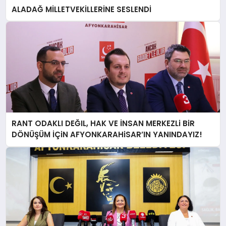
ALADAĞ MİLLETVEKİLLERİNE SESLENDİ
RANT ODAKLI DEĞIL, HAK VE İNSAN MERKEZLi BiR
DÖNÜŞÜM İÇiN AFYONKARAHiSAR’IN YANINDAYIZ!