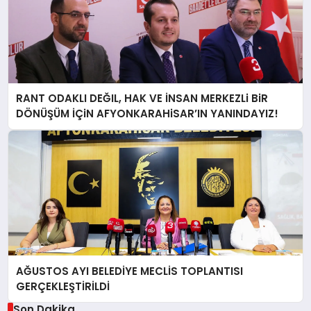
RANT ODAKLI DEĞIL, HAK VE İNSAN MERKEZLi BiR
DÖNÜŞÜM İÇiN AFYONKARAHiSAR’IN YANINDAYIZ!
AĞUSTOS AYI BELEDİYE MECLİS TOPLANTISI
GERÇEKLEŞTİRİLDİ
Son Dakika