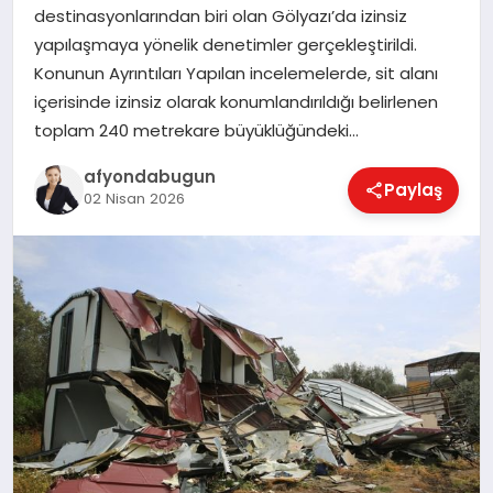
destinasyonlarından biri olan Gölyazı’da izinsiz
yapılaşmaya yönelik denetimler gerçekleştirildi.
Konunun Ayrıntıları Yapılan incelemelerde, sit alanı
MAGAZIN
içerisinde izinsiz olarak konumlandırıldığı belirlenen
toplam 240 metrekare büyüklüğündeki…
SAĞLIK
afyondabugun
Paylaş
02 Nisan 2026
SIYASET
SPOR
YAŞAM