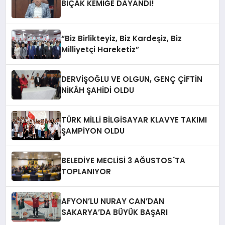
BIÇAK KEMİĞE DAYANDI!
“Biz Birlikteyiz, Biz Kardeşiz, Biz
Milliyetçi Hareketiz”
DERVİŞOĞLU VE OLGUN, GENÇ ÇİFTİN
NİKÂH ŞAHİDİ OLDU
TÜRK MİLLİ BİLGİSAYAR KLAVYE TAKIMI
ŞAMPİYON OLDU
BELEDİYE MECLİSİ 3 AĞUSTOS´TA
TOPLANIYOR
AFYON’LU NURAY CAN’DAN
SAKARYA’DA BÜYÜK BAŞARI