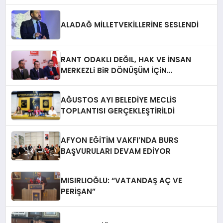
ALADAĞ MİLLETVEKİLLERİNE SESLENDİ
RANT ODAKLI DEĞIL, HAK VE İNSAN
MERKEZLi BiR DÖNÜŞÜM İÇiN
AFYONKARAHiSAR’IN YANINDAYIZ!
AĞUSTOS AYI BELEDİYE MECLİS
TOPLANTISI GERÇEKLEŞTİRİLDİ
AFYON EĞİTİM VAKFI’NDA BURS
BAŞVURULARI DEVAM EDİYOR
MISIRLIOĞLU: “VATANDAŞ AÇ VE
PERİŞAN”