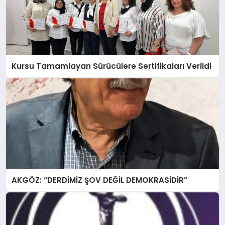
Kursu Tamamlayan Sürücülere Sertifikaları Verildi
AKGÖZ: “DERDİMİZ ŞOV DEĞİL DEMOKRASİDİR”