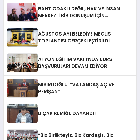
RANT ODAKLI DEĞIL, HAK VE İNSAN
MERKEZLi BiR DÖNÜŞÜM İÇiN
AFYONKARAHiSAR’IN YANINDAYIZ!
AĞUSTOS AYI BELEDİYE MECLİS
TOPLANTISI GERÇEKLEŞTİRİLDİ
AFYON EĞİTİM VAKFI’NDA BURS
BAŞVURULARI DEVAM EDİYOR
MISIRLIOĞLU: “VATANDAŞ AÇ VE
PERİŞAN”
BIÇAK KEMİĞE DAYANDI!
“Biz Birlikteyiz, Biz Kardeşiz, Biz