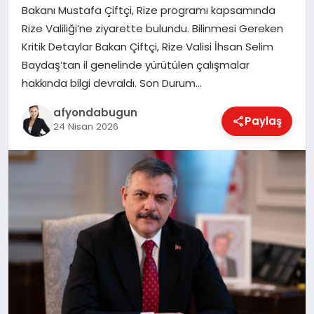
Bakanı Mustafa Çiftçi, Rize programı kapsamında
Rize Valiliği’ne ziyarette bulundu. Bilinmesi Gereken
Kritik Detaylar Bakan Çiftçi, Rize Valisi İhsan Selim
MAGAZIN
Baydaş’tan il genelinde yürütülen çalışmalar
hakkında bilgi devraldı. Son Durum…
SAĞLIK
afyondabugun
Paylaş
24 Nisan 2026
SIYASET
SPOR
YAŞAM