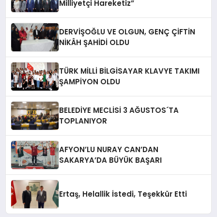
Milliyetçi Hareketiz”
DERVİŞOĞLU VE OLGUN, GENÇ ÇİFTİN
NİKÂH ŞAHİDİ OLDU
TÜRK MİLLİ BİLGİSAYAR KLAVYE TAKIMI
ŞAMPİYON OLDU
BELEDİYE MECLİSİ 3 AĞUSTOS´TA
TOPLANIYOR
AFYON’LU NURAY CAN’DAN
SAKARYA’DA BÜYÜK BAŞARI
Ertaş, Helallik İstedi, Teşekkür Etti