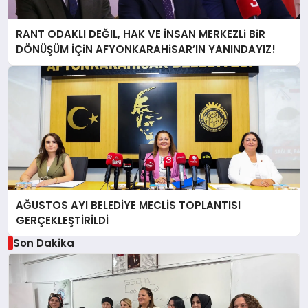
RANT ODAKLI DEĞIL, HAK VE İNSAN MERKEZLi BiR
DÖNÜŞÜM İÇiN AFYONKARAHiSAR’IN YANINDAYIZ!
AĞUSTOS AYI BELEDİYE MECLİS TOPLANTISI
GERÇEKLEŞTİRİLDİ
Son Dakika