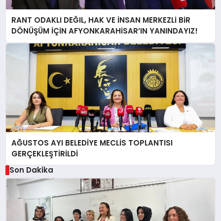
RANT ODAKLI DEĞIL, HAK VE İNSAN MERKEZLi BiR
DÖNÜŞÜM İÇiN AFYONKARAHiSAR’IN YANINDAYIZ!
AĞUSTOS AYI BELEDİYE MECLİS TOPLANTISI
GERÇEKLEŞTİRİLDİ
Son Dakika