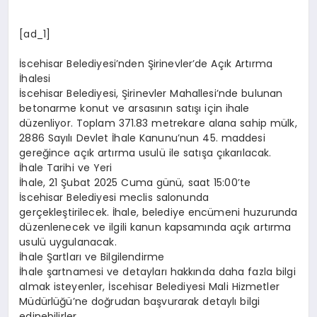
[ad_1]
İscehisar Belediyesi’nden Şirinevler’de Açık Artırma
İhalesi
İscehisar Belediyesi, Şirinevler Mahallesi’nde bulunan
betonarme konut ve arsasının satışı için ihale
düzenliyor. Toplam 371.83 metrekare alana sahip mülk,
2886 Sayılı Devlet İhale Kanunu’nun 45. maddesi
gereğince açık artırma usulü ile satışa çıkarılacak.
İhale Tarihi ve Yeri
İhale, 21 Şubat 2025 Cuma günü, saat 15:00’te
İscehisar Belediyesi meclis salonunda
gerçekleştirilecek. İhale, belediye encümeni huzurunda
düzenlenecek ve ilgili kanun kapsamında açık artırma
usulü uygulanacak.
İhale Şartları ve Bilgilendirme
İhale şartnamesi ve detayları hakkında daha fazla bilgi
almak isteyenler, İscehisar Belediyesi Mali Hizmetler
Müdürlüğü’ne doğrudan başvurarak detaylı bilgi
edinebilirler.