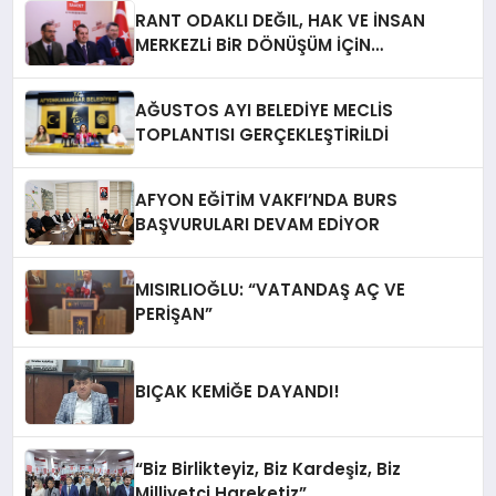
RANT ODAKLI DEĞIL, HAK VE İNSAN
MERKEZLi BiR DÖNÜŞÜM İÇiN
AFYONKARAHiSAR’IN YANINDAYIZ!
AĞUSTOS AYI BELEDİYE MECLİS
TOPLANTISI GERÇEKLEŞTİRİLDİ
AFYON EĞİTİM VAKFI’NDA BURS
BAŞVURULARI DEVAM EDİYOR
MISIRLIOĞLU: “VATANDAŞ AÇ VE
PERİŞAN”
BIÇAK KEMİĞE DAYANDI!
“Biz Birlikteyiz, Biz Kardeşiz, Biz
Milliyetçi Hareketiz”