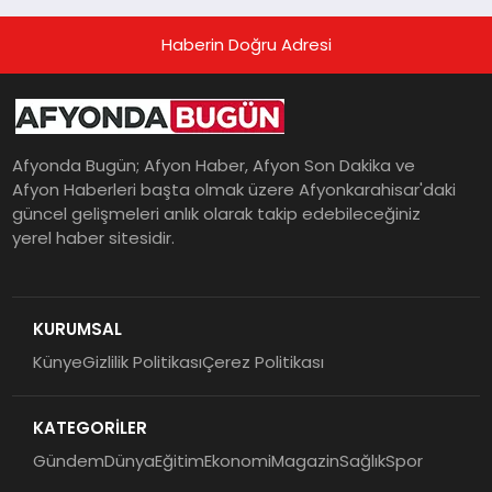
Haberin Doğru Adresi
Afyonda Bugün; Afyon Haber, Afyon Son Dakika ve
Afyon Haberleri başta olmak üzere Afyonkarahisar'daki
güncel gelişmeleri anlık olarak takip edebileceğiniz
yerel haber sitesidir.
KURUMSAL
Künye
Gizlilik Politikası
Çerez Politikası
KATEGORİLER
Gündem
Dünya
Eğitim
Ekonomi
Magazin
Sağlık
Spor