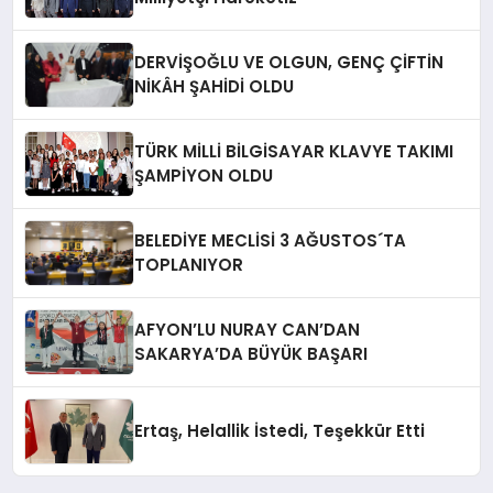
DERVİŞOĞLU VE OLGUN, GENÇ ÇİFTİN
NİKÂH ŞAHİDİ OLDU
TÜRK MİLLİ BİLGİSAYAR KLAVYE TAKIMI
ŞAMPİYON OLDU
BELEDİYE MECLİSİ 3 AĞUSTOS´TA
TOPLANIYOR
AFYON’LU NURAY CAN’DAN
SAKARYA’DA BÜYÜK BAŞARI
Ertaş, Helallik İstedi, Teşekkür Etti