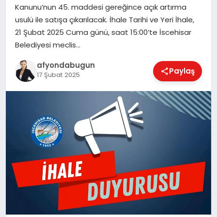
Kanunu’nun 45. maddesi gereğince açık artırma
usulü ile satışa çıkarılacak. İhale Tarihi ve Yeri İhale,
21 Şubat 2025 Cuma günü, saat 15:00’te İscehisar
MAGAZIN
Belediyesi meclis…
afyondabugun
Paylaş
SAĞLIK
17 Şubat 2025
SIYASET
SPOR
YAŞAM