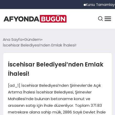
Kursu Tamamlayan Sürüc
ANASAYFA
Ana Sayfa
Gündem
İscehisar Belediyesi’nden Emlak İhalesi!
GÜNDEM
İscehisar Belediyesi’nden Emlak
İhalesi!
EĞITIM
[ad_1] İscehisar Belediyesi’nden Şirinevler’de Açık
Artırma İhalesi İscehisar Belediyesi, Şirinevler
DÜNYA
Mahallesi’nde bulunan betonarme konut ve
arsasının satışı için ihale düzenliyor. Toplam 371.83
metrekare alana sahip mülk, 2886 Sayılı Devlet İhale
EKONOMI