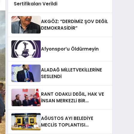
Sertifikaları Verildi
AKGÖZ: “DERDİMİZ ŞOV DEĞİL
DEMOKRASİDİR”
Afyonspor’u Öldürmeyin
ALADAĞ MİLLETVEKİLLERİNE
SESLENDİ
RANT ODAKLI DEĞIL, HAK VE
İNSAN MERKEZLi BiR
DÖNÜŞÜM İÇiN
AFYONKARAHiSAR’IN
AĞUSTOS AYI BELEDİYE
YANINDAYIZ!
MECLİS TOPLANTISI
GERÇEKLEŞTİRİLDİ