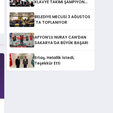
KLAVYE TAKIMI ŞAMPİYON
OLDU
BELEDİYE MECLİSİ 3 AĞUSTOS
´TA TOPLANIYOR
AFYON’LU NURAY CAN’DAN
SAKARYA’DA BÜYÜK BAŞARI
Ertaş, Helallik İstedi,
Teşekkür Etti