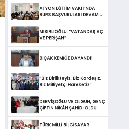
AFYON EĞİTİM VAKFI’NDA
BURS BAŞVURULARI DEVAM
EDİYOR
MISIRLIOĞLU: “VATANDAŞ AÇ
VE PERİŞAN”
BIÇAK KEMİĞE DAYANDI!
“Biz Birlikteyiz, Biz Kardeşiz,
Biz Milliyetçi Hareketiz”
DERVİŞOĞLU VE OLGUN, GENÇ
ÇİFTİN NİKÂH ŞAHİDİ OLDU
TÜRK MİLLİ BİLGİSAYAR