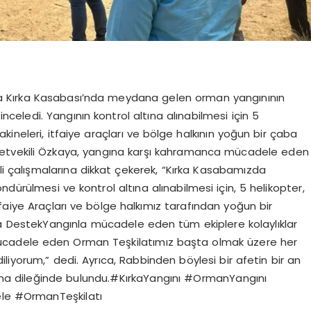
aşa Kırka Kasabası’nda meydana gelen orman yangınının
nceledi. Yangının kontrol altına alınabilmesi için 5
ineleri, itfaiye araçları ve bölge halkının yoğun bir çaba
illetvekili Özkaya, yangına karşı kahramanca mücadele eden
ili çalışmalarına dikkat çekerek, “Kırka Kasabamızda
ürülmesi ve kontrol altına alınabilmesi için, 5 helikopter,
faiye Araçları ve bölge halkımız tarafından yoğun bir
arla DestekYangınla mücadele eden tüm ekiplere kolaylıklar
ücadele eden Orman Teşkilatımız başta olmak üzere her
diliyorum,” dedi. Ayrıca, Rabbinden böylesi bir afetin bir an
a dileğinde bulundu.#KırkaYangını #OrmanYangını
le #OrmanTeşkilatı