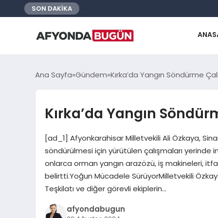
SON DAKİKA
ANAS
Ana Sayfa
Gündem
Kırka’da Yangın Söndürme Çal
Kırka’da Yangın Söndürm
[ad_1] Afyonkarahisar Milletvekili Ali Özkaya, 
söndürülmesi için yürütülen çalışmaları yerinde inc
onlarca orman yangın arazözü, iş makineleri, itfai
belirtti.Yoğun Mücadele SürüyorMilletvekili Ö
Teşkilatı ve diğer görevli ekiplerin…
afyondabugun