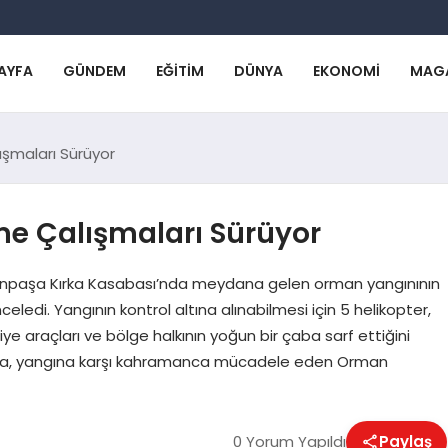
AYFA
GÜNDEM
EĞITIM
DÜNYA
EKONOMI
MAG
ışmaları Sürüyor
e Çalışmaları Sürüyor
Sinanpaşa Kırka Kasabası’nda meydana gelen orman yangınının
eledi. Yangının kontrol altına alınabilmesi için 5 helikopter,
ye araçları ve bölge halkının yoğun bir çaba sarf ettiğini
zkaya, yangına karşı kahramanca mücadele eden Orman
0 Yorum Yapıldı
Paylaş