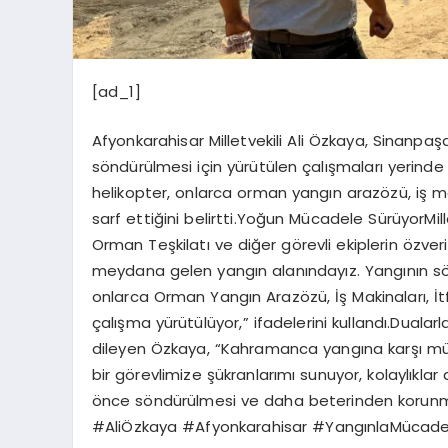
[ad_1]
Afyonkarahisar Milletvekili Ali Özkaya, Sinanp
söndürülmesi için yürütülen çalışmaları yerinde i
helikopter, onlarca orman yangın arazözü, iş mak
sarf ettiğini belirtti.Yoğun Mücadele SürüyorM
Orman Teşkilatı ve diğer görevli ekiplerin özver
meydana gelen yangın alanındayız. Yangının sönd
onlarca Orman Yangın Arazözü, İş Makinaları, İt
çalışma yürütülüyor,” ifadelerini kullandı.Dual
dileyen Özkaya, “Kahramanca yangına karşı m
bir görevlimize şükranlarımı sunuyor, kolaylıklar 
önce söndürülmesi ve daha beterinden korunm
#AliÖzkaya #Afyonkarahisar #YangınlaMücade