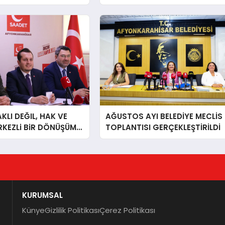
LI DEĞIL, HAK VE
AĞUSTOS AYI BELEDİYE MECLİS
RKEZLi BiR DÖNÜŞÜM
TOPLANTISI GERÇEKLEŞTİRİLDİ
ONKARAHiSAR’IN
IZ!
KURUMSAL
Künye
Gizlilik Politikası
Çerez Politikası