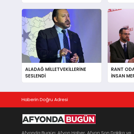
ALADAĞ MİLLETVEKİLLERİNE
RANT ODAK
SESLENDİ
İNSAN ME
İÇiN AFY
YANINDAY
Haberin Doğru Adresi
Afyonda Bugün; Afyon Haber, Afyon Son Dakika ve