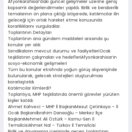
Afyonkarahisar’daki güncel gelişmeler üzerine geniş
kapsamlı değerlendirmeler yapıldı. Birlik ve beraberlik
temalarının ön plana çıktığı istişarede, katılımcılar ilin
geleceği için ortak hareket etme konusunda
kararlılıklarını vurguladılar.
Toplantının Detayları
Toplantının ana gündem maddeleri arasında şu
konular yer aldı:
Sendikaların mevcut durumu ve faaliyetleriOcak
teşkilatının çalışmaları ve hedefleriAfyonkarahisar’ın
sosyo-ekonomik gelişmeleri
Tüm bu konular etrafında yoğun görüş alışverişinde
bulunularak, gelecek stratejileri oluşturulması
kararlaştırıldı.
Katılımcılar Kimlerdi?
Toplantıya, MHP teşkilatında önemli görevler yürüten
kişiler katıldı:
Ahmet Kahveci – MHP İl BaşkanıMesut Çetinkaya – İl
Ocak Başkanıİbrahim Danaoğlu – Merkez İlçe
BaşkanıMehmet Ali Öztürk – Kamu-Sen İl
TemsilcisiAhmet Nal – Türkav İl Temsilcisi
Birlik ve dayanışma içerisinde geçen toplantının