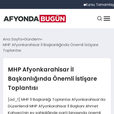
Kursu Tamamlayan Sürüc
ANASAYFA
Ana Sayfa
Gündem
MHP Afyonkarahisar İl Başkanlığında Önemli İstişare
Toplantısı
GÜNDEM
MHP Afyonkarahisar İl
EĞITIM
Başkanlığında Önemli İstişare
Toplantısı
DÜNYA
[ad_1] MHP İl Başkanlığı Toplantısı Afyonkarahisar’da
Düzenlendi MHP Afyonkarahisar İl Başkanı Ahmet
Kahveci’nin ev sahipliğinde parti binasında önemli
EKONOMI