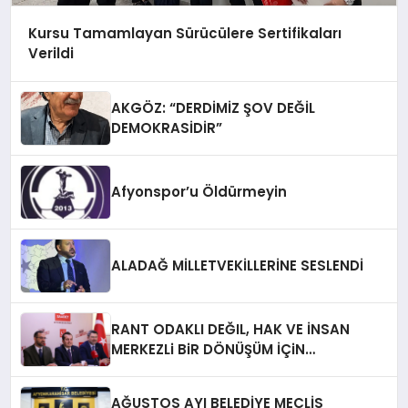
Kursu Tamamlayan Sürücülere Sertifikaları
Verildi
AKGÖZ: “DERDİMİZ ŞOV DEĞİL
DEMOKRASİDİR”
Afyonspor’u Öldürmeyin
ALADAĞ MİLLETVEKİLLERİNE SESLENDİ
RANT ODAKLI DEĞIL, HAK VE İNSAN
MERKEZLi BiR DÖNÜŞÜM İÇiN
AFYONKARAHiSAR’IN YANINDAYIZ!
AĞUSTOS AYI BELEDİYE MECLİS