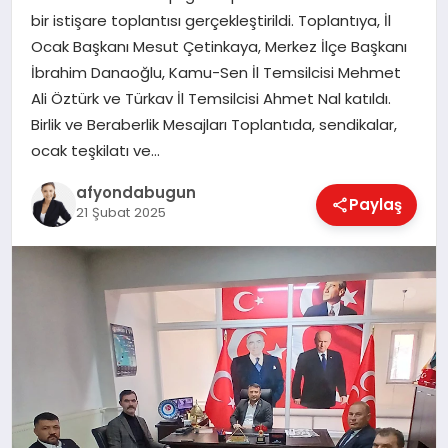
bir istişare toplantısı gerçekleştirildi. Toplantıya, İl
Ocak Başkanı Mesut Çetinkaya, Merkez İlçe Başkanı
İbrahim Danaoğlu, Kamu-Sen İl Temsilcisi Mehmet
MAGAZIN
Ali Öztürk ve Türkav İl Temsilcisi Ahmet Nal katıldı.
Birlik ve Beraberlik Mesajları Toplantıda, sendikalar,
SAĞLIK
ocak teşkilatı ve…
afyondabugun
Paylaş
21 Şubat 2025
SIYASET
SPOR
YAŞAM