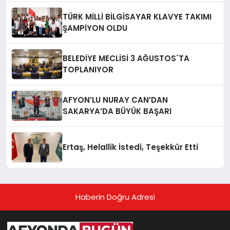
TÜRK MİLLİ BİLGİSAYAR KLAVYE TAKIMI
ŞAMPİYON OLDU
BELEDİYE MECLİSİ 3 AĞUSTOS´TA
TOPLANIYOR
AFYON’LU NURAY CAN’DAN
SAKARYA’DA BÜYÜK BAŞARI
Ertaş, Helallik İstedi, Teşekkür Etti
Haberin Doğru Adresi