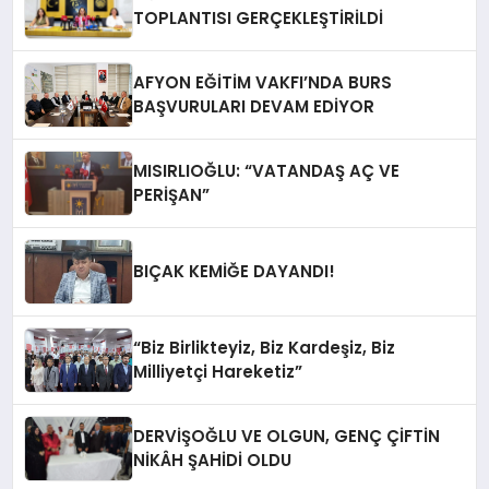
TOPLANTISI GERÇEKLEŞTİRİLDİ
AFYON EĞİTİM VAKFI’NDA BURS
BAŞVURULARI DEVAM EDİYOR
MISIRLIOĞLU: “VATANDAŞ AÇ VE
PERİŞAN”
BIÇAK KEMİĞE DAYANDI!
“Biz Birlikteyiz, Biz Kardeşiz, Biz
Milliyetçi Hareketiz”
DERVİŞOĞLU VE OLGUN, GENÇ ÇİFTİN
NİKÂH ŞAHİDİ OLDU