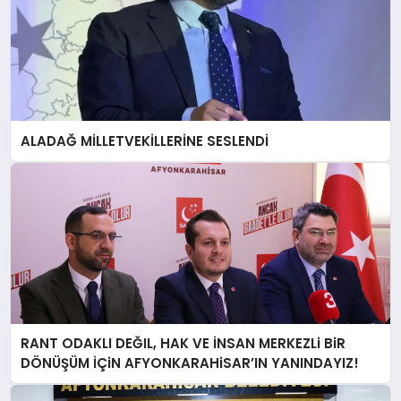
ALADAĞ MİLLETVEKİLLERİNE SESLENDİ
RANT ODAKLI DEĞIL, HAK VE İNSAN MERKEZLi BiR
DÖNÜŞÜM İÇiN AFYONKARAHiSAR’IN YANINDAYIZ!