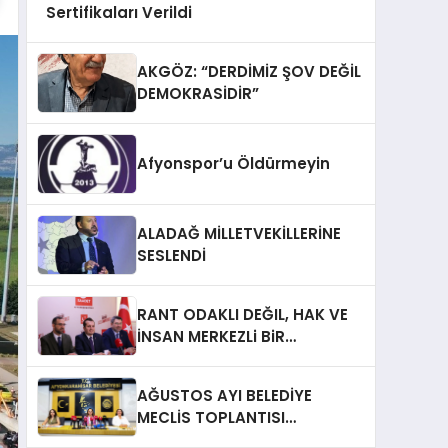
Sertifikaları Verildi
AKGÖZ: “DERDİMİZ ŞOV DEĞİL
DEMOKRASİDİR”
Afyonspor’u Öldürmeyin
ALADAĞ MİLLETVEKİLLERİNE
SESLENDİ
RANT ODAKLI DEĞIL, HAK VE
İNSAN MERKEZLi BiR
DÖNÜŞÜM İÇiN
AFYONKARAHiSAR’IN
AĞUSTOS AYI BELEDİYE
YANINDAYIZ!
MECLİS TOPLANTISI
GERÇEKLEŞTİRİLDİ