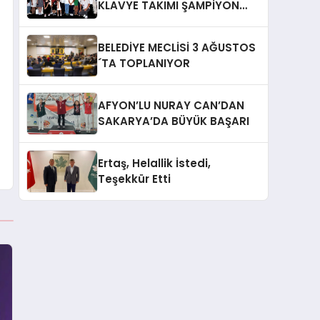
KLAVYE TAKIMI ŞAMPİYON
OLDU
BELEDİYE MECLİSİ 3 AĞUSTOS
´TA TOPLANIYOR
AFYON’LU NURAY CAN’DAN
SAKARYA’DA BÜYÜK BAŞARI
Ertaş, Helallik İstedi,
Teşekkür Etti