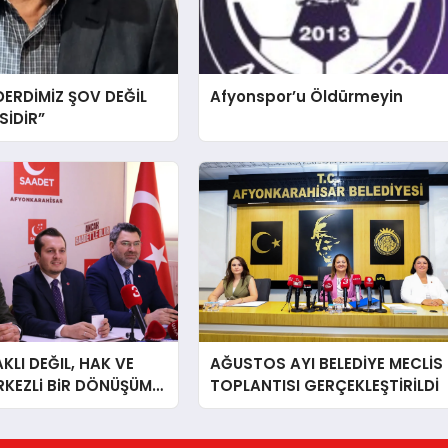
DERDİMİZ ŞOV DEĞİL
Afyonspor’u Öldürmeyin
İDİR”
LI DEĞIL, HAK VE
AĞUSTOS AYI BELEDİYE MECLİS
RKEZLi BiR DÖNÜŞÜM
TOPLANTISI GERÇEKLEŞTİRİLDİ
ONKARAHiSAR’IN
IZ!