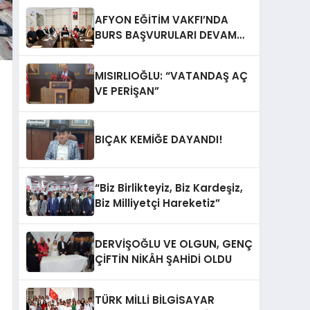
AFYON EĞİTİM VAKFI’NDA
BURS BAŞVURULARI DEVAM
EDİYOR
MISIRLIOĞLU: “VATANDAŞ AÇ
VE PERİŞAN”
BIÇAK KEMİĞE DAYANDI!
“Biz Birlikteyiz, Biz Kardeşiz,
Biz Milliyetçi Hareketiz”
DERVİŞOĞLU VE OLGUN, GENÇ
ÇİFTİN NİKÂH ŞAHİDİ OLDU
TÜRK MİLLİ BİLGİSAYAR