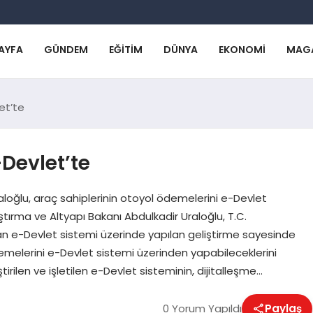
AYFA
GÜNDEM
EĞITIM
DÜNYA
EKONOMI
MAG
et’te
-Devlet’te
aloğlu, araç sahiplerinin otoyol ödemelerini e-Devlet
tırma ve Altyapı Bakanı Abdulkadir Uraloğlu, T.C.
an e-Devlet sistemi üzerinde yapılan geliştirme sayesinde
demelerini e-Devlet sistemi üzerinden yapabileceklerini
irilen ve işletilen e-Devlet sisteminin, dijitalleşme…
0 Yorum Yapıldı
Paylaş