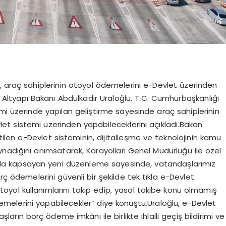
, araç sahiplerinin otoyol ödemelerini e-Devlet üzerinden
 Altyapı Bakanı Abdulkadir Uraloğlu, T.C. Cumhurbaşkanlığı
mi üzerinde yapılan geliştirme sayesinde araç sahiplerinin
et sistemi üzerinden yapabileceklerini açıkladı.Bakan
etilen e-Devlet sisteminin, dijitalleşme ve teknolojinin kamu
nadığını anımsatarak, Karayolları Genel Müdürlüğü ile özel
arı da kapsayan yeni düzenleme sayesinde, vatandaşlarımız
borç ödemelerini güvenli bir şekilde tek tıkla e-Devlet
toyol kullanımlarını takip edip, yasal takibe konu olmamış
elerini yapabilecekler” diye konuştu.Uraloğlu, e-Devlet
ların borç ödeme imkânı ile birlikte ihlalli geçiş bildirimi ve