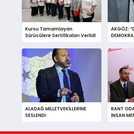
Kursu Tamamlayan
AKGÖZ: “
Sürücülere Sertifikaları Verildi
DEMOKRAS
ALADAĞ MİLLETVEKİLLERİNE
RANT ODAK
SESLENDİ
İNSAN ME
İÇiN AFY
YANINDAY