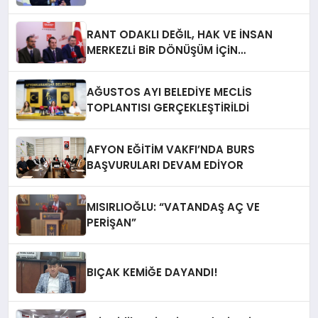
RANT ODAKLI DEĞIL, HAK VE İNSAN
MERKEZLi BiR DÖNÜŞÜM İÇiN
AFYONKARAHiSAR’IN YANINDAYIZ!
AĞUSTOS AYI BELEDİYE MECLİS
TOPLANTISI GERÇEKLEŞTİRİLDİ
AFYON EĞİTİM VAKFI’NDA BURS
BAŞVURULARI DEVAM EDİYOR
MISIRLIOĞLU: “VATANDAŞ AÇ VE
PERİŞAN”
BIÇAK KEMİĞE DAYANDI!