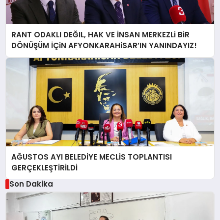
RANT ODAKLI DEĞIL, HAK VE İNSAN MERKEZLi BiR
DÖNÜŞÜM İÇiN AFYONKARAHiSAR’IN YANINDAYIZ!
AĞUSTOS AYI BELEDİYE MECLİS TOPLANTISI
GERÇEKLEŞTİRİLDİ
Son Dakika