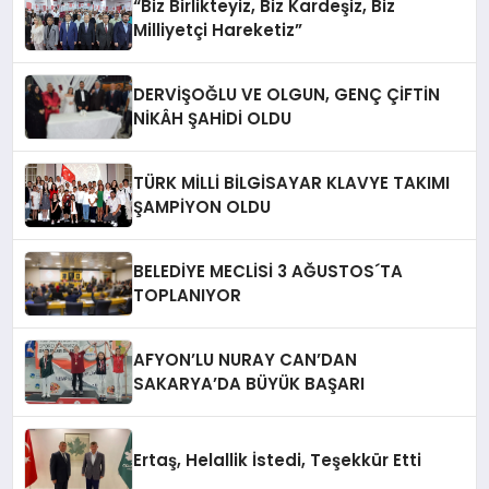
“Biz Birlikteyiz, Biz Kardeşiz, Biz
Milliyetçi Hareketiz”
DERVİŞOĞLU VE OLGUN, GENÇ ÇİFTİN
NİKÂH ŞAHİDİ OLDU
TÜRK MİLLİ BİLGİSAYAR KLAVYE TAKIMI
ŞAMPİYON OLDU
BELEDİYE MECLİSİ 3 AĞUSTOS´TA
TOPLANIYOR
AFYON’LU NURAY CAN’DAN
SAKARYA’DA BÜYÜK BAŞARI
Ertaş, Helallik İstedi, Teşekkür Etti