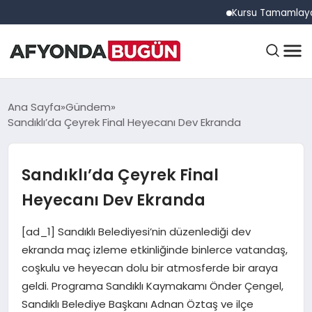
Kursu Tamamlayan Sürüc
ANASAYFA
Ana Sayfa
Gündem
Sandıklı’da Çeyrek Final Heyecanı Dev Ekranda
GÜNDEM
Sandıklı’da Çeyrek Final
Heyecanı Dev Ekranda
EĞITIM
[ad_1] Sandıklı Belediyesi’nin düzenlediği dev
ekranda maç izleme etkinliğinde binlerce vatandaş,
DÜNYA
coşkulu ve heyecan dolu bir atmosferde bir araya
geldi. Programa Sandıklı Kaymakamı Önder Çengel,
Sandıklı Belediye Başkanı Adnan Öztaş ve ilçe
EKONOMI