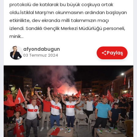
protokolü de katılarak bu büyük coşkuya ortak
oldu.İstiklal Marşı’nın okunmasının ardından başlayan
etkinlikte, dev ekranda milli takımımızın maçı
MAGAZIN
izlendi. Sandıklı Gençlik Merkezi Müdürlüğü personeli,
minik…
SAĞLIK
afyondabugun
Paylaş
03 Temmuz 2024
SIYASET
SPOR
YAŞAM