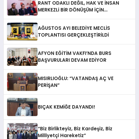
RANT ODAKLI DEĞIL, HAK VE İNSAN
MERKEZLi BiR DÖNÜŞÜM İÇiN
AFYONKARAHiSAR’IN YANINDAYIZ!
AĞUSTOS AYI BELEDİYE MECLİS
TOPLANTISI GERÇEKLEŞTİRİLDİ
AFYON EĞİTİM VAKFI’NDA BURS
BAŞVURULARI DEVAM EDİYOR
MISIRLIOĞLU: “VATANDAŞ AÇ VE
PERİŞAN”
BIÇAK KEMİĞE DAYANDI!
“Biz Birlikteyiz, Biz Kardeşiz, Biz
Milliyetçi Hareketiz”