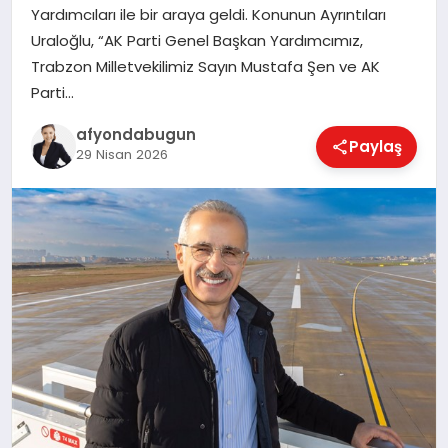
Yardımcıları ile bir araya geldi. Konunun Ayrıntıları
Uraloğlu, “AK Parti Genel Başkan Yardımcımız,
Trabzon Milletvekilimiz Sayın Mustafa Şen ve AK
MAGAZIN
Parti…
afyondabugun
Paylaş
SAĞLIK
29 Nisan 2026
SIYASET
SPOR
YAŞAM