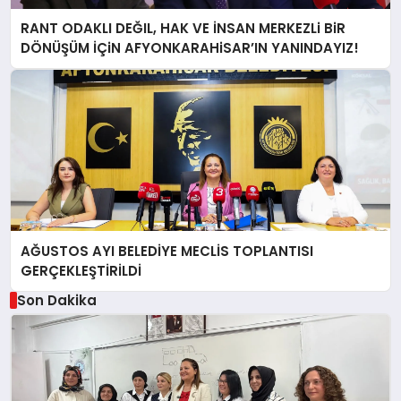
RANT ODAKLI DEĞIL, HAK VE İNSAN MERKEZLi BiR
DÖNÜŞÜM İÇiN AFYONKARAHiSAR’IN YANINDAYIZ!
AĞUSTOS AYI BELEDİYE MECLİS TOPLANTISI
GERÇEKLEŞTİRİLDİ
Son Dakika