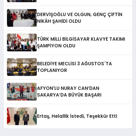
DERVİŞOĞLU VE OLGUN, GENÇ ÇİFTİN
NİKÂH ŞAHİDİ OLDU
TÜRK MİLLİ BİLGİSAYAR KLAVYE TAKIMI
ŞAMPİYON OLDU
BELEDİYE MECLİSİ 3 AĞUSTOS´TA
TOPLANIYOR
AFYON’LU NURAY CAN’DAN
SAKARYA’DA BÜYÜK BAŞARI
Ertaş, Helallik İstedi, Teşekkür Etti