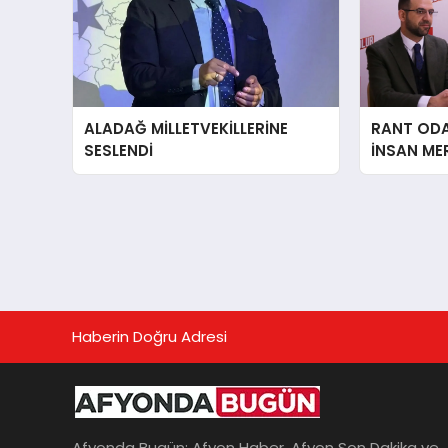
ALADAĞ MİLLETVEKİLLERİNE
RANT ODAK
SESLENDİ
İNSAN ME
İÇiN AFY
YANINDAY
Haberin Doğru Adresi
Afyonda Bugün; Afyon Haber, Afyon Son Dakika ve