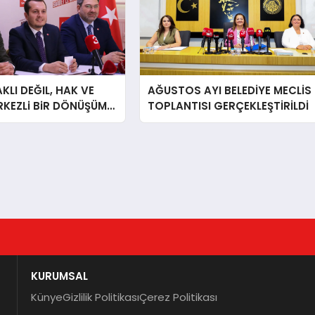
LI DEĞIL, HAK VE
AĞUSTOS AYI BELEDİYE MECLİS
RKEZLi BiR DÖNÜŞÜM
TOPLANTISI GERÇEKLEŞTİRİLDİ
ONKARAHiSAR’IN
IZ!
KURUMSAL
Künye
Gizlilik Politikası
Çerez Politikası