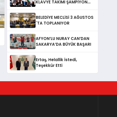
KLAVYE TAKIMI ŞAMPİYON
OLDU
BELEDİYE MECLİSİ 3 AĞUSTOS
´TA TOPLANIYOR
AFYON’LU NURAY CAN’DAN
SAKARYA’DA BÜYÜK BAŞARI
Ertaş, Helallik İstedi,
Teşekkür Etti