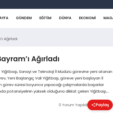
AYFA
GÜNDEM
EĞITIM
DÜNYA
EKONOMI
MAG
’ı Ağırladı
 Bayram’ı Ağırladı
 Yiğitbaşı, Sanayi ve Teknoloji İl Müdürü görevine yeni atanan
, Yeni Başlangıç Vali Yiğitbaşı, göreve yeni başlayan İl
n görev süresi boyunca yapacağı çalışmalarda başarılar
nında potansiyelinin yüksek olduğuna dikkat çeken Yiğitbaşı,…
0 Yorum Yapıldı
Paylaş