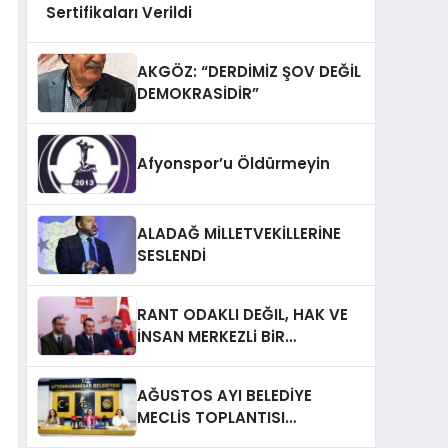
Sertifikaları Verildi
AKGÖZ: “DERDİMİZ ŞOV DEĞİL
DEMOKRASİDİR”
Afyonspor’u Öldürmeyin
ALADAĞ MİLLETVEKİLLERİNE
SESLENDİ
RANT ODAKLI DEĞIL, HAK VE
İNSAN MERKEZLi BiR
DÖNÜŞÜM İÇiN
AFYONKARAHiSAR’IN
AĞUSTOS AYI BELEDİYE
YANINDAYIZ!
MECLİS TOPLANTISI
GERÇEKLEŞTİRİLDİ