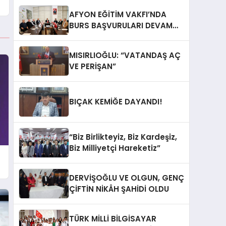
AFYON EĞİTİM VAKFI’NDA
BURS BAŞVURULARI DEVAM
EDİYOR
MISIRLIOĞLU: “VATANDAŞ AÇ
VE PERİŞAN”
BIÇAK KEMİĞE DAYANDI!
“Biz Birlikteyiz, Biz Kardeşiz,
Biz Milliyetçi Hareketiz”
DERVİŞOĞLU VE OLGUN, GENÇ
ÇİFTİN NİKÂH ŞAHİDİ OLDU
TÜRK MİLLİ BİLGİSAYAR