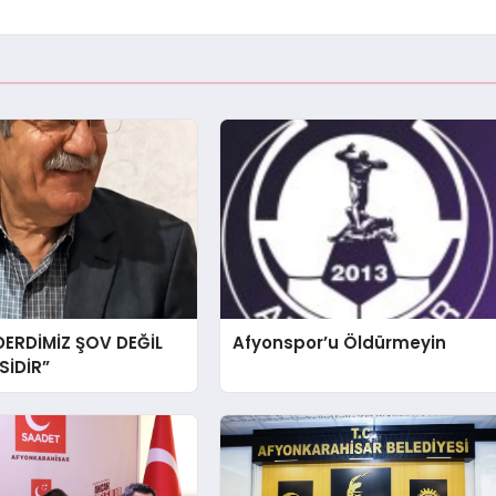
DERDİMİZ ŞOV DEĞİL
Afyonspor’u Öldürmeyin
İDİR”