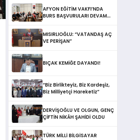
AFYON EĞİTİM VAKFI’NDA
BURS BAŞVURULARI DEVAM
EDİYOR
MISIRLIOĞLU: “VATANDAŞ AÇ
VE PERİŞAN”
BIÇAK KEMİĞE DAYANDI!
“Biz Birlikteyiz, Biz Kardeşiz,
Biz Milliyetçi Hareketiz”
DERVİŞOĞLU VE OLGUN, GENÇ
ÇİFTİN NİKÂH ŞAHİDİ OLDU
TÜRK MİLLİ BİLGİSAYAR