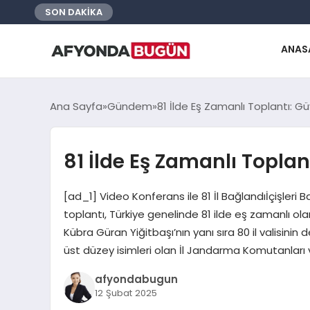
SON DAKİKA
ANAS
Ana Sayfa
Gündem
81 İlde Eş Zamanlı Toplantı: Güv
81 İlde Eş Zamanlı Toplant
[ad_1] Video Konferans ile 81 İl Bağlandıİçişleri 
toplantı, Türkiye genelinde 81 ilde eş zamanlı olar
Kübra Güran Yiğitbaşı’nın yanı sıra 80 il valisinin
üst düzey isimleri olan İl Jandarma Komutanları 
afyondabugun
12 Şubat 2025