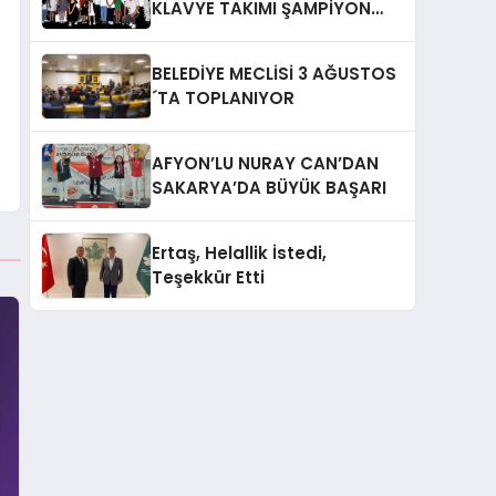
KLAVYE TAKIMI ŞAMPİYON
OLDU
BELEDİYE MECLİSİ 3 AĞUSTOS
´TA TOPLANIYOR
AFYON’LU NURAY CAN’DAN
SAKARYA’DA BÜYÜK BAŞARI
Ertaş, Helallik İstedi,
Teşekkür Etti