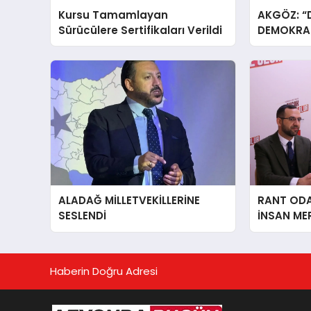
Kursu Tamamlayan
AKGÖZ: “
Sürücülere Sertifikaları Verildi
DEMOKRAS
ALADAĞ MİLLETVEKİLLERİNE
RANT ODAK
SESLENDİ
İNSAN ME
İÇiN AFY
YANINDAY
Haberin Doğru Adresi