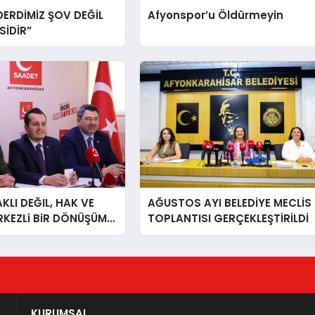
DERDİMİZ ŞOV DEĞİL
Afyonspor’u Öldürmeyin
İDİR”
LI DEĞIL, HAK VE
AĞUSTOS AYI BELEDİYE MECLİS
RKEZLi BiR DÖNÜŞÜM
TOPLANTISI GERÇEKLEŞTİRİLDİ
ONKARAHiSAR’IN
IZ!
KURUMSAL