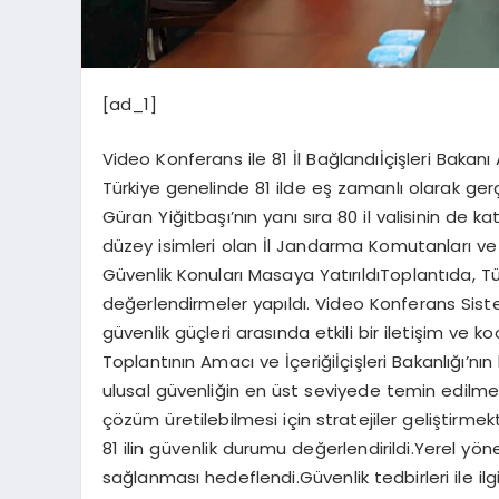
[ad_1]
Video Konferans ile 81 İl Bağlandıİçişleri Bakanı
Türkiye genelinde 81 ilde eş zamanlı olarak gerçe
Güran Yiğitbaşı’nın yanı sıra 80 il valisinin de k
düzey isimleri olan İl Jandarma Komutanları ve 
Güvenlik Konuları Masaya YatırıldıToplantıda, Tü
değerlendirmeler yapıldı. Video Konferans Sistem
güvenlik güçleri arasında etkili bir iletişim ve k
Toplantının Amacı ve İçeriğiİçişleri Bakanlığı’
ulusal güvenliğin en üst seviyede temin edilmes
çözüm üretilebilmesi için stratejiler geliştirmekt
81 ilin güvenlik durumu değerlendirildi.Yerel yön
sağlanması hedeflendi.Güvenlik tedbirleri ile ilgi