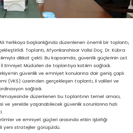
 Ali Yerlikaya başkanlığında düzenlenen önemli bir toplantı,
kleştirildi. Toplantı, Afyonkarahisar Valisi Doç. Dr. Kübra
atılımıyla dikkat çekti. Bu kapsamda, güvenlik güçlerinin üst
İl Emniyet Müdürleri de toplantıya katılım sağladı.
rkiye’nin güvenlik ve emniyet konularına dair geniş çaplı
i (VKS) üzerinden gerçekleşen toplantı, il valileri ve
oordinasyon sağladı.
nın himayesinde düzenlenen bu toplantının temel amacı,
i ve yerelde yaşanabilecek güvenlik sorunlarına hızlı
i.
etimler ve emniyet güçleri arasında etkin işbirliği
li yeni stratejiler görüşüldü.