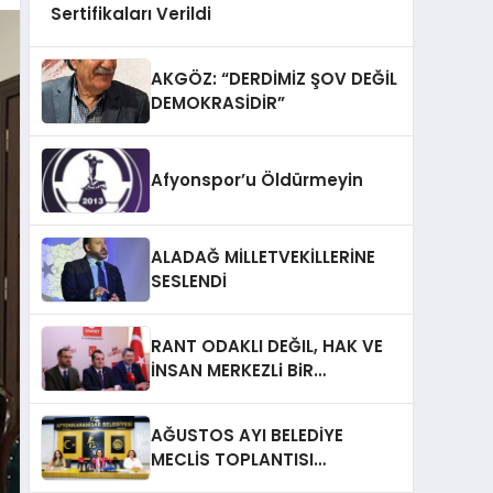
Sertifikaları Verildi
AKGÖZ: “DERDİMİZ ŞOV DEĞİL
DEMOKRASİDİR”
Afyonspor’u Öldürmeyin
ALADAĞ MİLLETVEKİLLERİNE
SESLENDİ
RANT ODAKLI DEĞIL, HAK VE
İNSAN MERKEZLi BiR
DÖNÜŞÜM İÇiN
AFYONKARAHiSAR’IN
AĞUSTOS AYI BELEDİYE
YANINDAYIZ!
MECLİS TOPLANTISI
GERÇEKLEŞTİRİLDİ