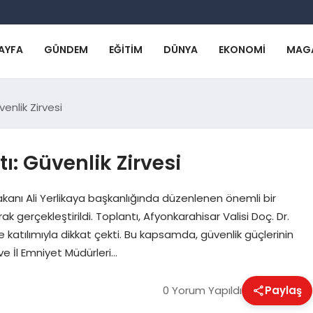
AYFA
GÜNDEM
EĞITIM
DÜNYA
EKONOMI
MAG
enlik Zirvesi
ı: Güvenlik Zirvesi
Bakanı Ali Yerlikaya başkanlığında düzenlenen önemli bir
ak gerçekleştirildi. Toplantı, Afyonkarahisar Valisi Doç. Dr.
 de katılımıyla dikkat çekti. Bu kapsamda, güvenlik güçlerinin
ve İl Emniyet Müdürleri…
0 Yorum Yapıldı
Paylaş