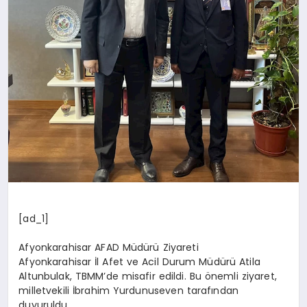
[ad_1]
Afyonkarahisar AFAD Müdürü Ziyareti
Afyonkarahisar İl Afet ve Acil Durum Müdürü Atila
Altunbulak, TBMM’de misafir edildi. Bu önemli ziyaret,
milletvekili İbrahim Yurdunuseven tarafından
duyuruldu.