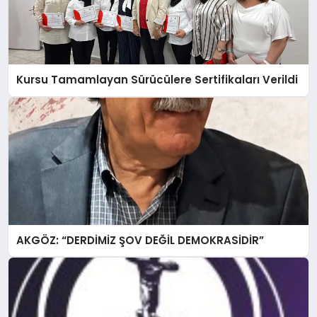
Kursu Tamamlayan Sürücülere Sertifikaları Verildi
AKGÖZ: “DERDİMİZ ŞOV DEĞİL DEMOKRASİDİR”