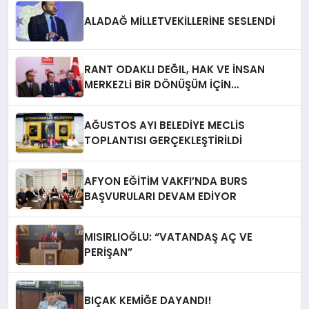
ALADAĞ MİLLETVEKİLLERİNE SESLENDİ
RANT ODAKLI DEĞIL, HAK VE İNSAN
MERKEZLi BiR DÖNÜŞÜM İÇiN
AFYONKARAHiSAR’IN YANINDAYIZ!
AĞUSTOS AYI BELEDİYE MECLİS
TOPLANTISI GERÇEKLEŞTİRİLDİ
AFYON EĞİTİM VAKFI’NDA BURS
BAŞVURULARI DEVAM EDİYOR
MISIRLIOĞLU: “VATANDAŞ AÇ VE
PERİŞAN”
BIÇAK KEMİĞE DAYANDI!