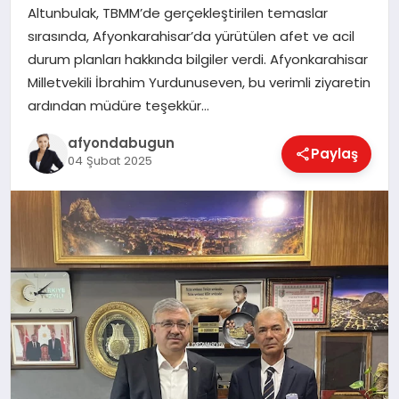
Altunbulak, TBMM’de gerçekleştirilen temaslar
sırasında, Afyonkarahisar’da yürütülen afet ve acil
durum planları hakkında bilgiler verdi. Afyonkarahisar
MAGAZIN
Milletvekili İbrahim Yurdunuseven, bu verimli ziyaretin
ardından müdüre teşekkür…
SAĞLIK
afyondabugun
Paylaş
04 Şubat 2025
SIYASET
SPOR
YAŞAM