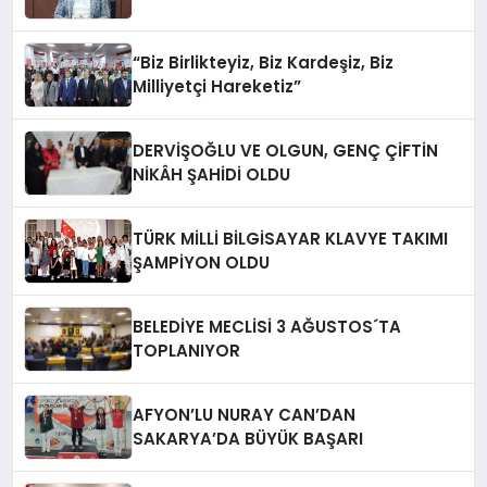
“Biz Birlikteyiz, Biz Kardeşiz, Biz
Milliyetçi Hareketiz”
DERVİŞOĞLU VE OLGUN, GENÇ ÇİFTİN
NİKÂH ŞAHİDİ OLDU
TÜRK MİLLİ BİLGİSAYAR KLAVYE TAKIMI
ŞAMPİYON OLDU
BELEDİYE MECLİSİ 3 AĞUSTOS´TA
TOPLANIYOR
AFYON’LU NURAY CAN’DAN
SAKARYA’DA BÜYÜK BAŞARI