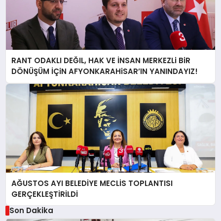
RANT ODAKLI DEĞIL, HAK VE İNSAN MERKEZLi BiR
DÖNÜŞÜM İÇiN AFYONKARAHiSAR’IN YANINDAYIZ!
AĞUSTOS AYI BELEDİYE MECLİS TOPLANTISI
GERÇEKLEŞTİRİLDİ
Son Dakika