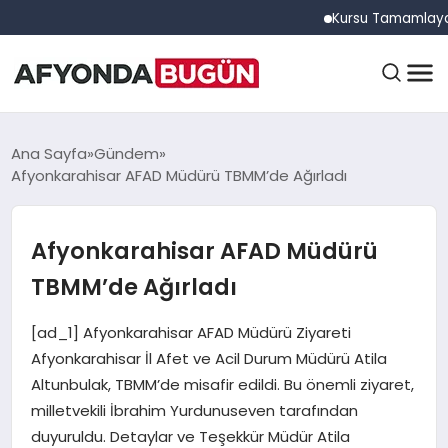
Kursu Tamamlayan Sürücü
ANASAYFA
Ana Sayfa
Gündem
Afyonkarahisar AFAD Müdürü TBMM’de Ağırladı
GÜNDEM
Afyonkarahisar AFAD Müdürü
TBMM’de Ağırladı
EĞITIM
[ad_1] Afyonkarahisar AFAD Müdürü Ziyareti
Afyonkarahisar İl Afet ve Acil Durum Müdürü Atila
DÜNYA
Altunbulak, TBMM’de misafir edildi. Bu önemli ziyaret,
milletvekili İbrahim Yurdunuseven tarafından
duyuruldu. Detaylar ve Teşekkür Müdür Atila
EKONOMI