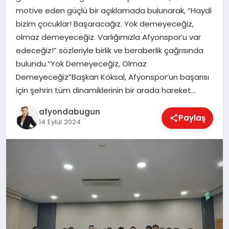
motive eden güçlü bir açıklamada bulunarak, “Haydi
bizim çocuklar! Başaracağız. Yok demeyeceğiz,
olmaz demeyeceğiz. Varlığımızla Afyonspor’u var
MAGAZIN
edeceğiz!” sözleriyle birlik ve beraberlik çağrısında
bulundu.”Yok Demeyeceğiz, Olmaz
SAĞLIK
Demeyeceğiz”Başkan Köksal, Afyonspor’un başarısı
için şehrin tüm dinamiklerinin bir arada hareket…
afyondabugun
SIYASET
Paylaş
14 Eylül 2024
SPOR
YAŞAM