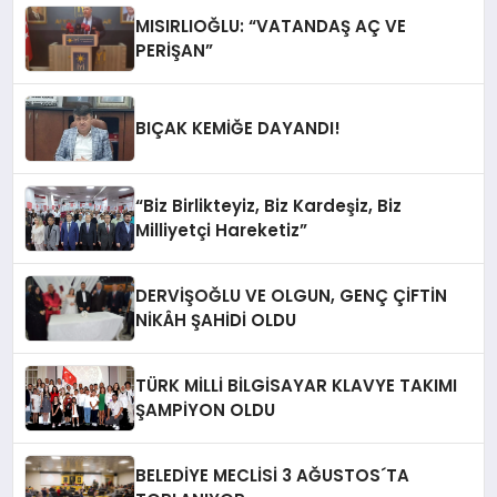
MISIRLIOĞLU: “VATANDAŞ AÇ VE
PERİŞAN”
BIÇAK KEMİĞE DAYANDI!
“Biz Birlikteyiz, Biz Kardeşiz, Biz
Milliyetçi Hareketiz”
DERVİŞOĞLU VE OLGUN, GENÇ ÇİFTİN
NİKÂH ŞAHİDİ OLDU
TÜRK MİLLİ BİLGİSAYAR KLAVYE TAKIMI
ŞAMPİYON OLDU
BELEDİYE MECLİSİ 3 AĞUSTOS´TA