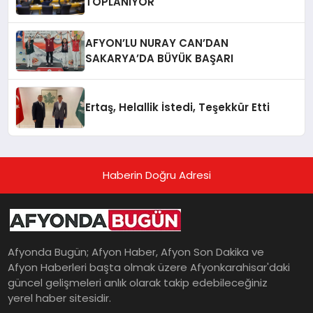
TOPLANIYOR
AFYON’LU NURAY CAN’DAN
SAKARYA’DA BÜYÜK BAŞARI
Ertaş, Helallik İstedi, Teşekkür Etti
Haberin Doğru Adresi
Afyonda Bugün; Afyon Haber, Afyon Son Dakika ve
Afyon Haberleri başta olmak üzere Afyonkarahisar'daki
güncel gelişmeleri anlık olarak takip edebileceğiniz
yerel haber sitesidir.