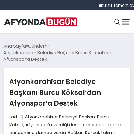
Kursu Tamamlayan Sürüc
ANASAYFA
Ana Sayfa
Gündem
Afyonkarahisar Belediye Başkanı Burcu Köksal’dan
Afyonspor’a Destek
GÜNDEM
Afyonkarahisar Belediye
EĞITIM
Başkanı Burcu Köksal’dan
Afyonspor’a Destek
DÜNYA
[ad_1] Afyonkarahisar Belediye Başkanı Burcu
Köksal, Afyonspor’a verdiği destek mesajı ile kentin
gündemine damga vurdu. Başkan Köksal, takımı
EKONOMI