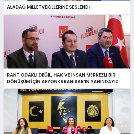
ALADAĞ MİLLETVEKİLLERİNE SESLENDİ
RANT ODAKLI DEĞIL, HAK VE İNSAN MERKEZLi BiR
DÖNÜŞÜM İÇiN AFYONKARAHiSAR’IN YANINDAYIZ!