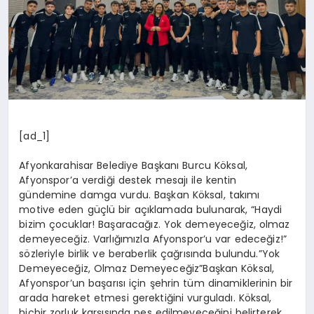
[ad_1]
Afyonkarahisar Belediye Başkanı Burcu Köksal,
Afyonspor’a verdiği destek mesajı ile kentin
gündemine damga vurdu. Başkan Köksal, takımı
motive eden güçlü bir açıklamada bulunarak, “Haydi
bizim çocuklar! Başaracağız. Yok demeyeceğiz, olmaz
demeyeceğiz. Varlığımızla Afyonspor’u var edeceğiz!”
sözleriyle birlik ve beraberlik çağrısında bulundu.”Yok
Demeyeceğiz, Olmaz Demeyeceğiz”Başkan Köksal,
Afyonspor’un başarısı için şehrin tüm dinamiklerinin bir
arada hareket etmesi gerektiğini vurguladı. Köksal,
hiçbir zorluk karşısında pes edilmeyeceğini belirterek,