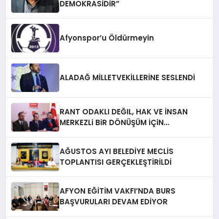
DEMOKRASİDİR”
Afyonspor’u Öldürmeyin
ALADAĞ MİLLETVEKİLLERİNE SESLENDİ
RANT ODAKLI DEĞIL, HAK VE İNSAN
MERKEZLi BiR DÖNÜŞÜM İÇiN
AFYONKARAHiSAR’IN YANINDAYIZ!
AĞUSTOS AYI BELEDİYE MECLİS
TOPLANTISI GERÇEKLEŞTİRİLDİ
AFYON EĞİTİM VAKFI’NDA BURS
BAŞVURULARI DEVAM EDİYOR