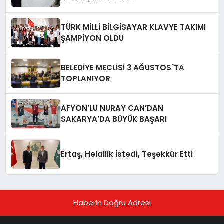
TÜRK MİLLİ BİLGİSAYAR KLAVYE TAKIMI
ŞAMPİYON OLDU
BELEDİYE MECLİSİ 3 AĞUSTOS´TA
TOPLANIYOR
AFYON’LU NURAY CAN’DAN
SAKARYA’DA BÜYÜK BAŞARI
Ertaş, Helallik İstedi, Teşekkür Etti
Haberin Doğru Adresi