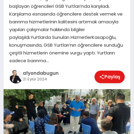
başlayan öğrencileri GSB Yurtları’nda karşıladı.
Karşılama esnasında öğrencilere destek vermek ve
barınma hizmetlerinin kalitesini artırmak amacıyla
MAGAZIN
yapılan çalışmalar hakkında bilgiler
paylaşıldı.Yurtlarda Sunulan HizmetlerKasapoğlu,
SAĞLIK
konuşmasında, GSB Yurtları’nın öğrencilere sunduğu
çeşitli hizmetlerin önemine vurgu yaptı. Yurtların
sadece barınma…
SIYASET
afyondabugun
Paylaş
21 Eylül 2024
SPOR
YAŞAM