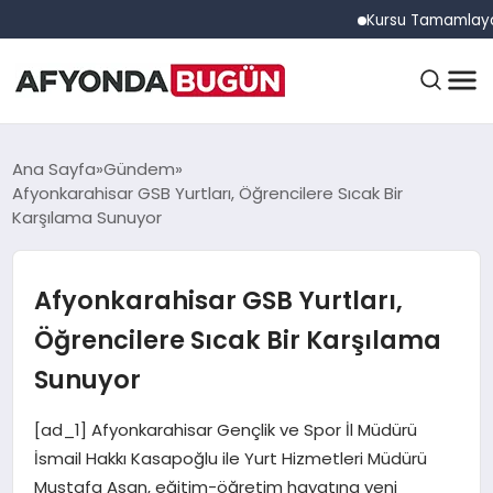
Kursu Tamamlayan Sürücü
ANASAYFA
Ana Sayfa
Gündem
Afyonkarahisar GSB Yurtları, Öğrencilere Sıcak Bir
Karşılama Sunuyor
GÜNDEM
Afyonkarahisar GSB Yurtları,
EĞITIM
Öğrencilere Sıcak Bir Karşılama
Sunuyor
DÜNYA
[ad_1] Afyonkarahisar Gençlik ve Spor İl Müdürü
İsmail Hakkı Kasapoğlu ile Yurt Hizmetleri Müdürü
Mustafa Asan, eğitim-öğretim hayatına yeni
EKONOMI