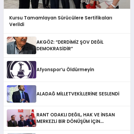
Kursu Tamamlayan Sürücülere Sertifikaları
Verildi
AKGÖZ: “DERDİMİZ ŞOV DEĞİL
DEMOKRASİDİR”
Afyonspor’u Öldürmeyin
ALADAĞ MİLLETVEKİLLERİNE SESLENDİ
RANT ODAKLI DEĞIL, HAK VE İNSAN
MERKEZLi BiR DÖNÜŞÜM İÇiN
AFYONKARAHiSAR’IN YANINDAYIZ!