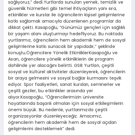
sağlıyoruz,” dedi.Yurtlarda sunulan yemek, temizlik ve
güvenlik hizmetleri gibi temel ihtiyaçların yanı sıra,
etkinlikler ve kurslar ile öğrencilerin kişisel gelişimlerine
katkı sağlamak amacıyla düzenlenen programlar da
dikkat çekti. Kasapoğlu, “Günümüz gençleri için sağlıklı
bir yaşam alanı oluşturmayı hedefliyoruz. Bu noktada
yurtlarımız, öğrencilerin hem akademik hem de sosyal
gelişimlerine katkı sunacak bir yapıdadır,” şeklinde
konuştu.Öğrencilere Yönelik EtkinliklerKasapoğlu ve
Asan, öğrencilere yönelik etkinliklerin de program
dahilinde yer alacağını belirtti. GSB Yurtları, çeşitli
sosyal ve kültürel aktiviteler düzenleyerek, öğrencilerin
bir araya gelmesini ve sosyal bağlar kurmasını teşvik
ediyor. Spor faaliyetleri, sanat kursları, seminerler ve
çeşitli geziler, bu etkinlikler arasında yer
alıyor.Kasapoğlu, “Öğrencilerimizin üniversite
hayatlarında başarılı olmaları için sosyal etkileşimlerin
önemi büyük. Bu nedenle, yurtlarımızda çeşitli
organizasyonlar düzenleyeceğiz. Amacımız,
öğrencilerin hem akademik hem de sosyal açıdan
gelişimlerini desteklemek” dedi.