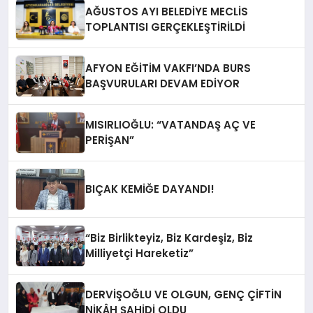
AĞUSTOS AYI BELEDİYE MECLİS
TOPLANTISI GERÇEKLEŞTİRİLDİ
AFYON EĞİTİM VAKFI’NDA BURS
BAŞVURULARI DEVAM EDİYOR
MISIRLIOĞLU: “VATANDAŞ AÇ VE
PERİŞAN”
BIÇAK KEMİĞE DAYANDI!
“Biz Birlikteyiz, Biz Kardeşiz, Biz
Milliyetçi Hareketiz”
DERVİŞOĞLU VE OLGUN, GENÇ ÇİFTİN
NİKÂH ŞAHİDİ OLDU