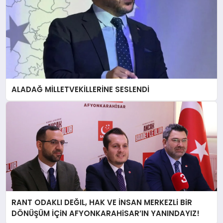
ALADAĞ MİLLETVEKİLLERİNE SESLENDİ
RANT ODAKLI DEĞIL, HAK VE İNSAN MERKEZLi BiR
DÖNÜŞÜM İÇiN AFYONKARAHiSAR’IN YANINDAYIZ!