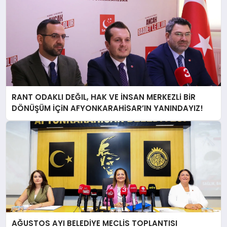
RANT ODAKLI DEĞIL, HAK VE İNSAN MERKEZLi BiR
DÖNÜŞÜM İÇiN AFYONKARAHiSAR’IN YANINDAYIZ!
AĞUSTOS AYI BELEDİYE MECLİS TOPLANTISI