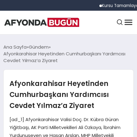
Kursu Tamamlayan Sürü
ANASAYFA
Ana Sayfa
Gündem
Afyonkarahisar Heyetinden Cumhurbaşkanı Yardımcısı
Cevdet Yılmaz’a Ziyaret
GÜNDEM
Afyonkarahisar Heyetinden
EĞITIM
Cumhurbaşkanı Yardımcısı
Cevdet Yılmaz’a Ziyaret
DÜNYA
[ad_1] Afyonkarahisar Valisi Doç. Dr. Kübra Güran
Yiğitbaşı, AK Parti Milletvekilleri Ali Özkaya, İbrahim
Yurdunuseven ve Hasan Arslan, MHP Milletvekili
EKONOMI