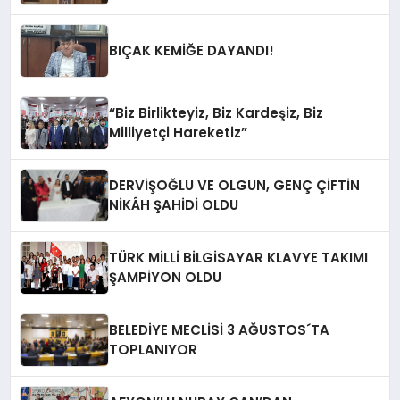
BIÇAK KEMİĞE DAYANDI!
“Biz Birlikteyiz, Biz Kardeşiz, Biz
Milliyetçi Hareketiz”
DERVİŞOĞLU VE OLGUN, GENÇ ÇİFTİN
NİKÂH ŞAHİDİ OLDU
TÜRK MİLLİ BİLGİSAYAR KLAVYE TAKIMI
ŞAMPİYON OLDU
BELEDİYE MECLİSİ 3 AĞUSTOS´TA
TOPLANIYOR