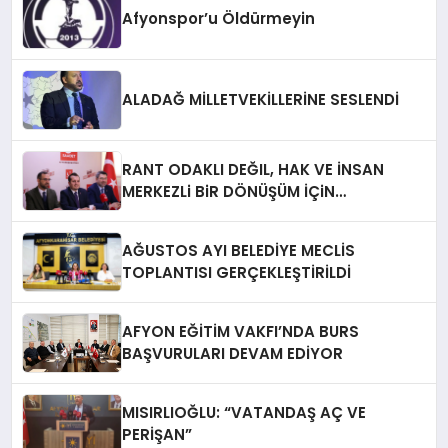
Afyonspor’u Öldürmeyin
ALADAĞ MİLLETVEKİLLERİNE SESLENDİ
RANT ODAKLI DEĞIL, HAK VE İNSAN
MERKEZLi BiR DÖNÜŞÜM İÇiN
AFYONKARAHiSAR’IN YANINDAYIZ!
AĞUSTOS AYI BELEDİYE MECLİS
TOPLANTISI GERÇEKLEŞTİRİLDİ
AFYON EĞİTİM VAKFI’NDA BURS
BAŞVURULARI DEVAM EDİYOR
MISIRLIOĞLU: “VATANDAŞ AÇ VE
PERİŞAN”