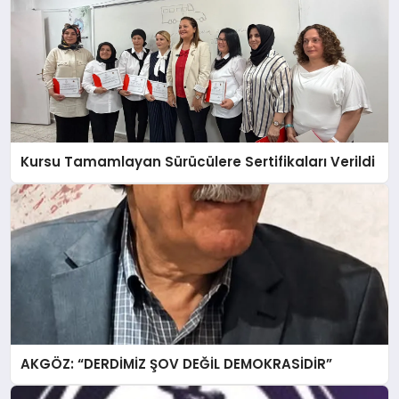
Kursu Tamamlayan Sürücülere Sertifikaları Verildi
AKGÖZ: “DERDİMİZ ŞOV DEĞİL DEMOKRASİDİR”