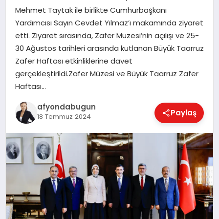
Mehmet Taytak ile birlikte Cumhurbaşkanı
Yardımcısı Sayın Cevdet Yılmaz’ı makamında ziyaret
etti. Ziyaret sırasında, Zafer Müzesi’nin açılışı ve 25-
MAGAZIN
30 Ağustos tarihleri arasında kutlanan Büyük Taarruz
Zafer Haftası etkinliklerine davet
SAĞLIK
gerçekleştirildi.Zafer Müzesi ve Büyük Taarruz Zafer
Haftası…
afyondabugun
SIYASET
Paylaş
18 Temmuz 2024
SPOR
YAŞAM