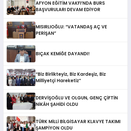
AFYON EĞİTİM VAKFI’NDA BURS
BAŞVURULARI DEVAM EDİYOR
MISIRLIOĞLU: “VATANDAŞ AÇ VE
PERİŞAN”
BIÇAK KEMİĞE DAYANDI!
“Biz Birlikteyiz, Biz Kardeşiz, Biz
Milliyetçi Hareketiz”
DERVİŞOĞLU VE OLGUN, GENÇ ÇİFTİN
NİKÂH ŞAHİDİ OLDU
TÜRK MİLLİ BİLGİSAYAR KLAVYE TAKIMI
ŞAMPİYON OLDU