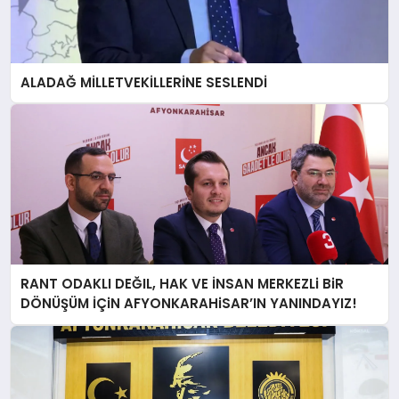
ALADAĞ MİLLETVEKİLLERİNE SESLENDİ
RANT ODAKLI DEĞIL, HAK VE İNSAN MERKEZLi BiR
DÖNÜŞÜM İÇiN AFYONKARAHiSAR’IN YANINDAYIZ!