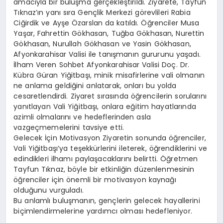
amacıyla bir buluşma gerçekleştirildi. Ziyarete, Tayfun
Tıknaz’ın yanı sıra Gençlik Merkezi görevlileri Rabia
Ciğirdik ve Ayşe Özarslan da katıldı. Öğrenciler Musa
Yaşar, Fahrettin Gökhasan, Tuğba Gökhasan, Nurettin
Gökhasan, Nurullah Gökhasan ve Yasin Gökhasan,
Afyonkarahisar Valisi ile tanışmanın gururunu yaşadı.
İlham Veren Sohbet Afyonkarahisar Valisi Doç. Dr.
Kübra Güran Yiğitbaşı, minik misafirlerine vali olmanın
ne anlama geldiğini anlatarak, onları bu yolda
cesaretlendirdi. Ziyaret sırasında öğrencilerin sorularını
yanıtlayan Vali Yiğitbaşı, onlara eğitim hayatlarında
azimli olmalarını ve hedeflerinden asla
vazgeçmemelerini tavsiye etti.
Gelecek İçin Motivasyon Ziyaretin sonunda öğrenciler,
Vali Yiğitbaşı’ya teşekkürlerini ileterek, öğrendiklerini ve
edindikleri ilhamı paylaşacaklarını belirtti. Öğretmen
Tayfun Tıknaz, böyle bir etkinliğin düzenlenmesinin
öğrenciler için önemli bir motivasyon kaynağı
olduğunu vurguladı.
Bu anlamlı buluşmanın, gençlerin gelecek hayallerini
biçimlendirmelerine yardımcı olması hedefleniyor.