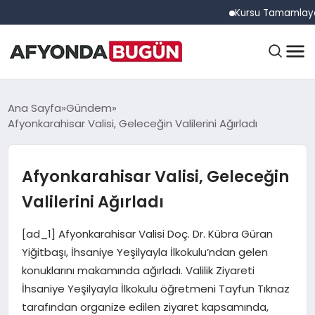
Kursu Tamamlayan Sürüc
ANASAYFA
Ana Sayfa
Gündem
Afyonkarahisar Valisi, Geleceğin Valilerini Ağırladı
GÜNDEM
Afyonkarahisar Valisi, Geleceğin
Valilerini Ağırladı
EĞITIM
[ad_1] Afyonkarahisar Valisi Doç. Dr. Kübra Güran
Yiğitbaşı, İhsaniye Yeşilyayla İlkokulu’ndan gelen
DÜNYA
konuklarını makamında ağırladı. Valilik Ziyareti
İhsaniye Yeşilyayla İlkokulu öğretmeni Tayfun Tıknaz
tarafından organize edilen ziyaret kapsamında,
EKONOMI