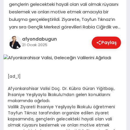
gençlerin gelecekteki hayali olan vali olmak rüyasını
beslemek ve onları motive etmek amacıyla bir
buluşma gerçekleştirildi. Ziyarete, Tayfun Tıknaz’ın
MAGAZIN
yanı sıra Gençlik Merkezi görevlileri Rabia Ciğirdik ve…
afyondabugun
Paylaş
SAĞLIK
21 Ocak 2025
SIYASET
[ad_1]
SPOR
Afyonkarahisar Valisi Doç. Dr. Kübra Güran Yiğitbaşı,
İhsaniye Yeşilyayla İlkokulu’ndan gelen konuklarını
makamında ağırladı.
Valilik Ziyareti İhsaniye Yeşilyayla İlkokulu öğretmeni
YAŞAM
Tayfun Tıknaz tarafından organize edilen ziyaret
kapsamında, gençlerin gelecekteki hayali olan vali
olmak rüyasını beslemek ve onları motive etmek