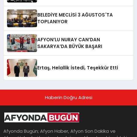
BELEDİYE MECLİSİ 3 AĞUSTOS´TA
TOPLANIYOR
AFYON’LU NURAY CAN’DAN
SAKARYA’DA BÜYÜK BAŞARI
Ertaş, Helallik İstedi, Teşekkür Etti
Haberin Doğru Adresi
Afyonda Bugün; Afyon Haber, Afyon Son Dakika ve