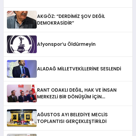
AKGÖZ: “DERDİMİZ ŞOV DEĞİL
DEMOKRASİDİR”
Afyonspor’u Öldürmeyin
ALADAĞ MİLLETVEKİLLERİNE SESLENDİ
RANT ODAKLI DEĞIL, HAK VE İNSAN
MERKEZLi BiR DÖNÜŞÜM İÇiN
AFYONKARAHiSAR’IN YANINDAYIZ!
AĞUSTOS AYI BELEDİYE MECLİS
TOPLANTISI GERÇEKLEŞTİRİLDİ