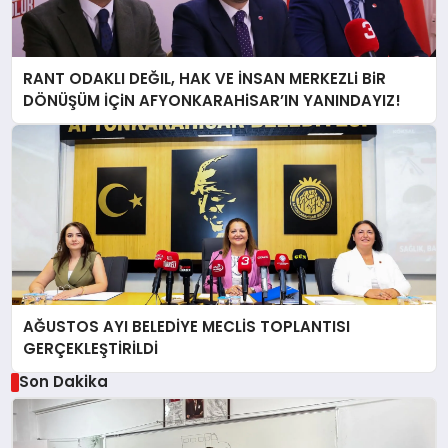
RANT ODAKLI DEĞIL, HAK VE İNSAN MERKEZLi BiR
DÖNÜŞÜM İÇiN AFYONKARAHiSAR’IN YANINDAYIZ!
AĞUSTOS AYI BELEDİYE MECLİS TOPLANTISI
GERÇEKLEŞTİRİLDİ
Son Dakika