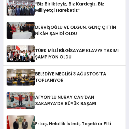
“Biz Birlikteyiz, Biz Kardeşiz, Biz
Milliyetçi Hareketiz”
DERVİŞOĞLU VE OLGUN, GENÇ ÇİFTİN
NİKÂH ŞAHİDİ OLDU
TÜRK MİLLİ BİLGİSAYAR KLAVYE TAKIMI
ŞAMPİYON OLDU
BELEDİYE MECLİSİ 3 AĞUSTOS´TA
TOPLANIYOR
AFYON’LU NURAY CAN’DAN
SAKARYA’DA BÜYÜK BAŞARI
Ertaş, Helallik İstedi, Teşekkür Etti