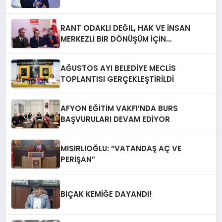
RANT ODAKLI DEĞIL, HAK VE İNSAN
MERKEZLi BiR DÖNÜŞÜM İÇiN
AFYONKARAHiSAR’IN YANINDAYIZ!
AĞUSTOS AYI BELEDİYE MECLİS
TOPLANTISI GERÇEKLEŞTİRİLDİ
AFYON EĞİTİM VAKFI’NDA BURS
BAŞVURULARI DEVAM EDİYOR
MISIRLIOĞLU: “VATANDAŞ AÇ VE
PERİŞAN”
BIÇAK KEMİĞE DAYANDI!