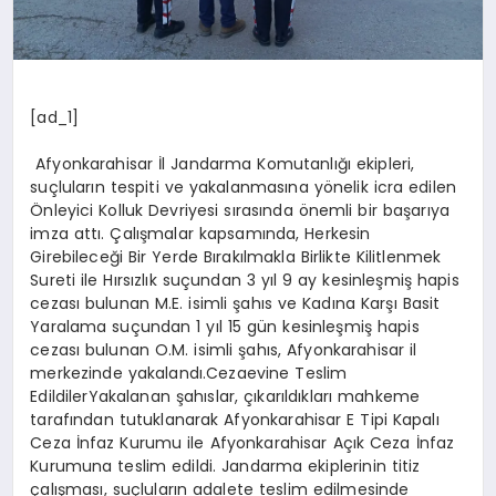
[ad_1]
Afyonkarahisar İl Jandarma Komutanlığı ekipleri,
suçluların tespiti ve yakalanmasına yönelik icra edilen
Önleyici Kolluk Devriyesi sırasında önemli bir başarıya
imza attı. Çalışmalar kapsamında, Herkesin
Girebileceği Bir Yerde Bırakılmakla Birlikte Kilitlenmek
Sureti ile Hırsızlık suçundan 3 yıl 9 ay kesinleşmiş hapis
cezası bulunan M.E. isimli şahıs ve Kadına Karşı Basit
Yaralama suçundan 1 yıl 15 gün kesinleşmiş hapis
cezası bulunan O.M. isimli şahıs, Afyonkarahisar il
merkezinde yakalandı.Cezaevine Teslim
EdildilerYakalanan şahıslar, çıkarıldıkları mahkeme
tarafından tutuklanarak Afyonkarahisar E Tipi Kapalı
Ceza İnfaz Kurumu ile Afyonkarahisar Açık Ceza İnfaz
Kurumuna teslim edildi. Jandarma ekiplerinin titiz
çalışması, suçluların adalete teslim edilmesinde