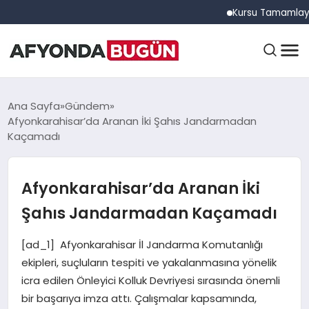
Kursu Tamamlayan Sürüc
ANASAYFA
Ana Sayfa
Gündem
Afyonkarahisar’da Aranan İki Şahıs Jandarmadan
Kaçamadı
GÜNDEM
Afyonkarahisar’da Aranan İki
EĞITIM
Şahıs Jandarmadan Kaçamadı
[ad_1] Afyonkarahisar İl Jandarma Komutanlığı
DÜNYA
ekipleri, suçluların tespiti ve yakalanmasına yönelik
icra edilen Önleyici Kolluk Devriyesi sırasında önemli
bir başarıya imza attı. Çalışmalar kapsamında,
EKONOMI