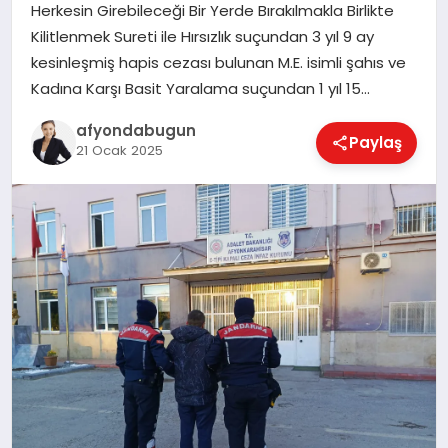
Herkesin Girebileceği Bir Yerde Bırakılmakla Birlikte
Kilitlenmek Sureti ile Hırsızlık suçundan 3 yıl 9 ay
kesinleşmiş hapis cezası bulunan M.E. isimli şahıs ve
MAGAZIN
Kadına Karşı Basit Yaralama suçundan 1 yıl 15…
afyondabugun
Paylaş
SAĞLIK
21 Ocak 2025
SIYASET
SPOR
YAŞAM