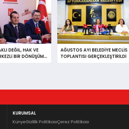
LI DEĞIL, HAK VE
AĞUSTOS AYI BELEDİYE MECLİS
RKEZLi BiR DÖNÜŞÜM
TOPLANTISI GERÇEKLEŞTİRİLDİ
ONKARAHiSAR’IN
IZ!
KURUMSAL
Künye
Gizlilik Politikası
Çerez Politikası