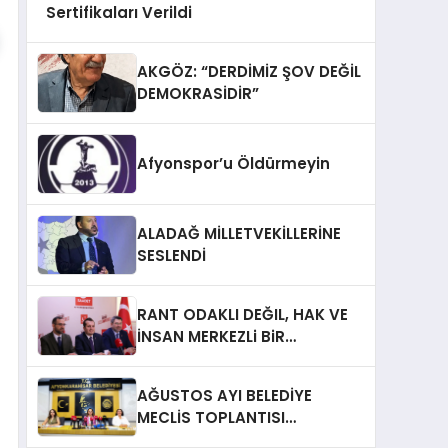
Sertifikaları Verildi
AKGÖZ: “DERDİMİZ ŞOV DEĞİL
DEMOKRASİDİR”
Afyonspor’u Öldürmeyin
ALADAĞ MİLLETVEKİLLERİNE
SESLENDİ
RANT ODAKLI DEĞIL, HAK VE
İNSAN MERKEZLi BiR
DÖNÜŞÜM İÇiN
AFYONKARAHiSAR’IN
AĞUSTOS AYI BELEDİYE
YANINDAYIZ!
MECLİS TOPLANTISI
GERÇEKLEŞTİRİLDİ