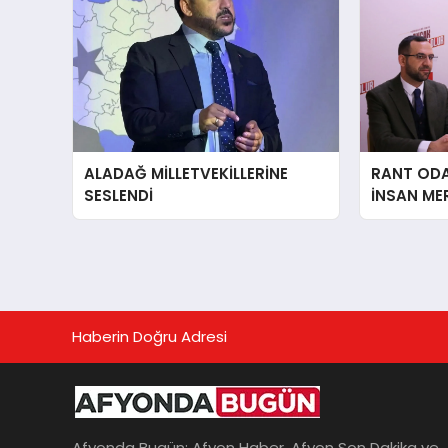
ALADAĞ MİLLETVEKİLLERİNE
RANT ODAK
SESLENDİ
İNSAN ME
İÇiN AFY
YANINDAY
Haberin Doğru Adresi
Afyonda Bugün; Afyon Haber, Afyon Son Dakika ve