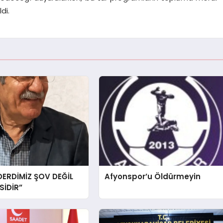
di.
DERDİMİZ ŞOV DEĞİL
Afyonspor’u Öldürmeyin
İDİR”