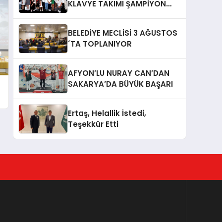
KLAVYE TAKIMI ŞAMPİYON
OLDU
BELEDİYE MECLİSİ 3 AĞUSTOS
´TA TOPLANIYOR
AFYON’LU NURAY CAN’DAN
SAKARYA’DA BÜYÜK BAŞARI
Ertaş, Helallik İstedi,
Teşekkür Etti