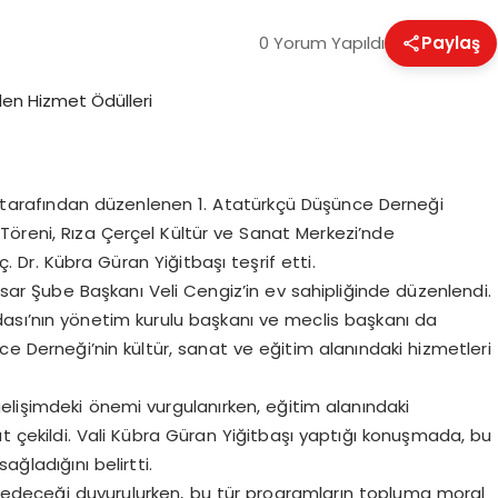
0 Yorum Yapıldı
Paylaş
 tarafından düzenlenen 1. Atatürkçü Düşünce Derneği
 Töreni, Rıza Çerçel Kültür ve Sanat Merkezi’nde
. Dr. Kübra Güran Yiğitbaşı teşrif etti.
sar Şube Başkanı Veli Cengiz’in ev sahipliğinde düzenlendi.
ası’nın yönetim kurulu başkanı ve meclis başkanı da
ce Derneği’nin kültür, sanat ve eğitim alanındaki hizmetleri
elişimdeki önemi vurgulanırken, eğitim alanındaki
t çekildi. Vali Kübra Güran Yiğitbaşı yaptığı konuşmada, bu
sağladığını belirtti.
am edeceği duyurulurken, bu tür programların topluma moral