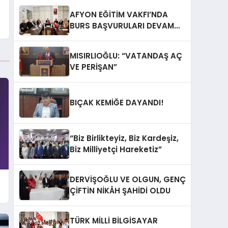
AFYON EĞİTİM VAKFI’NDA
BURS BAŞVURULARI DEVAM
EDİYOR
MISIRLIOĞLU: “VATANDAŞ AÇ
VE PERİŞAN”
BIÇAK KEMİĞE DAYANDI!
“Biz Birlikteyiz, Biz Kardeşiz,
Biz Milliyetçi Hareketiz”
DERVİŞOĞLU VE OLGUN, GENÇ
ÇİFTİN NİKÂH ŞAHİDİ OLDU
TÜRK MİLLİ BİLGİSAYAR