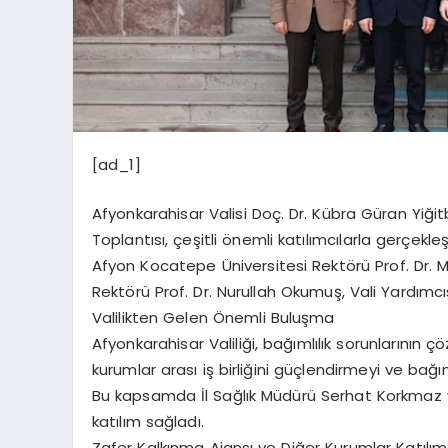
[ad_1]
Afyonkarahisar Valisi Doç. Dr. Kübra Güran Yiğ
Toplantısı, çeşitli önemli katılımcılarla gerçekl
Afyon Kocatepe Üniversitesi Rektörü Prof. Dr. M
Rektörü Prof. Dr. Nurullah Okumuş, Vali Yardımcıs
Valilikten Gelen Önemli Buluşma
Afyonkarahisar Valiliği, bağımlılık sorunlarının 
kurumlar arası iş birliğini güçlendirmeyi ve bağı
Bu kapsamda İl Sağlık Müdürü Serhat Korkmaz ve
katılım sağladı.
Zafer Kalkınma Ajansı ve Diğer Kurumlar Katılı