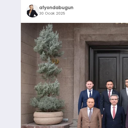
afyondabugun
30 Ocak 2025