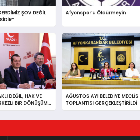
DERDİMİZ ŞOV DEĞİL
Afyonspor’u Öldürmeyin
İDİR”
LI DEĞIL, HAK VE
AĞUSTOS AYI BELEDİYE MECLİS
RKEZLi BiR DÖNÜŞÜM
TOPLANTISI GERÇEKLEŞTİRİLDİ
ONKARAHiSAR’IN
IZ!