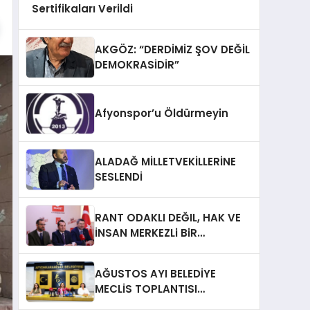
Sertifikaları Verildi
AKGÖZ: “DERDİMİZ ŞOV DEĞİL
DEMOKRASİDİR”
Afyonspor’u Öldürmeyin
ALADAĞ MİLLETVEKİLLERİNE
SESLENDİ
RANT ODAKLI DEĞIL, HAK VE
İNSAN MERKEZLi BiR
DÖNÜŞÜM İÇiN
AFYONKARAHiSAR’IN
AĞUSTOS AYI BELEDİYE
YANINDAYIZ!
MECLİS TOPLANTISI
GERÇEKLEŞTİRİLDİ