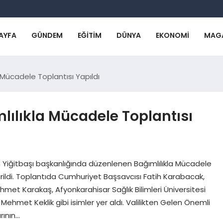
AYFA
GÜNDEM
EĞITIM
DÜNYA
EKONOMI
MAG
 Mücadele Toplantısı Yapıldı
lılıkla Mücadele Toplantısı
n Yiğitbaşı başkanlığında düzenlenen Bağımlılıkla Mücadele
ştirildi. Toplantıda Cumhuriyet Başsavcısı Fatih Karabacak,
met Karakaş, Afyonkarahisar Sağlık Bilimleri Üniversitesi
 Mehmet Keklik gibi isimler yer aldı. Valilikten Gelen Önemli
rının…