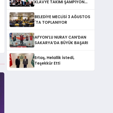
KLAVYE TAKIMI ŞAMPİYON
OLDU
BELEDİYE MECLİSİ 3 AĞUSTOS
´TA TOPLANIYOR
AFYON’LU NURAY CAN’DAN
SAKARYA’DA BÜYÜK BAŞARI
Ertaş, Helallik İstedi,
Teşekkür Etti