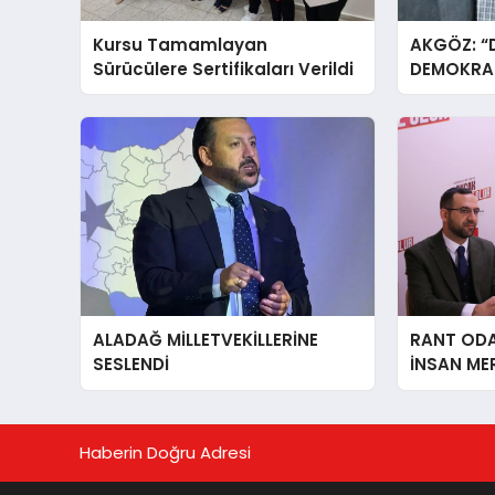
Kursu Tamamlayan
AKGÖZ: “
Sürücülere Sertifikaları Verildi
DEMOKRAS
ALADAĞ MİLLETVEKİLLERİNE
RANT ODAK
SESLENDİ
İNSAN ME
İÇiN AFY
YANINDAY
Haberin Doğru Adresi