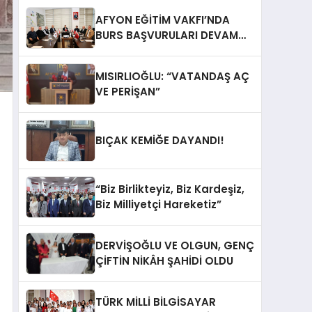
AFYON EĞİTİM VAKFI’NDA
BURS BAŞVURULARI DEVAM
EDİYOR
MISIRLIOĞLU: “VATANDAŞ AÇ
VE PERİŞAN”
BIÇAK KEMİĞE DAYANDI!
“Biz Birlikteyiz, Biz Kardeşiz,
Biz Milliyetçi Hareketiz”
DERVİŞOĞLU VE OLGUN, GENÇ
ÇİFTİN NİKÂH ŞAHİDİ OLDU
TÜRK MİLLİ BİLGİSAYAR