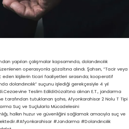
dan yapılan çalışmalar kapsamında, dolandırıcılık
üzenlenen operasyonla gözaltına alındı. Şahsın, “Tacir veya
eden kişilerin ticari faaliyetleri sırasında; kooperatif
da dolandırıcılık” suçunu işlediği gerekçesiyle 4 yıl
i.Cezaevine Teslim EdildiGözaltına alınan E.T., jandarma
e tarafından tutuklanan şahıs, Afyonkarahisar 2 Nolu T Tipi
darma Suç ve Suçlularla Mücadelesini
ığı, halkın huzur ve güvenliğini sağlamak amacıyla suç ve
mektedir.#Afyonkarahisar #Jandarma #Dolandırıcılık
dalet