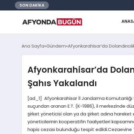
SON DAKİKA
ANAS
Ana Sayfa
Gündem
Afyonkarahisar’da Dolandırıcı
Afyonkarahisar’da Dolan
Şahıs Yakalandı
[ad_1] Afyonkarahisar İl Jandarma Komutanlığı t
suçundan aranan E.T. (K-1986), il merkezinde düz
şirket yöneticisi olan ya da şirket adına hareket ed
yöneticilerinin kooperatifin faaliyetleri kapsamınd
hapis cezası bulunduğu tespit edildi.Cezaevine 