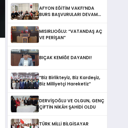
AFYON EĞİTİM VAKFI’NDA
BURS BAŞVURULARI DEVAM
EDİYOR
MISIRLIOĞLU: “VATANDAŞ AÇ
VE PERİŞAN”
BIÇAK KEMİĞE DAYANDI!
“Biz Birlikteyiz, Biz Kardeşiz,
Biz Milliyetçi Hareketiz”
DERVİŞOĞLU VE OLGUN, GENÇ
ÇİFTİN NİKÂH ŞAHİDİ OLDU
TÜRK MİLLİ BİLGİSAYAR