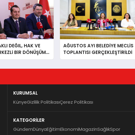
LI DEĞIL, HAK VE
AĞUSTOS AYI BELEDİYE MECLİS
RKEZLi BiR DÖNÜŞÜM
TOPLANTISI GERÇEKLEŞTİRİLDİ
ONKARAHiSAR’IN
IZ!
KURUMSAL
Künye
Gizlilik Politikası
Çerez Politikası
KATEGORİLER
Gündem
Dünya
Eğitim
Ekonomi
Magazin
Sağlık
Spor