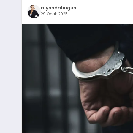
afyondabugun
29 Ocak 2025