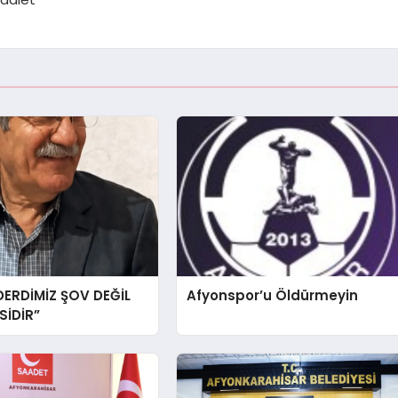
DERDİMİZ ŞOV DEĞİL
Afyonspor’u Öldürmeyin
İDİR”