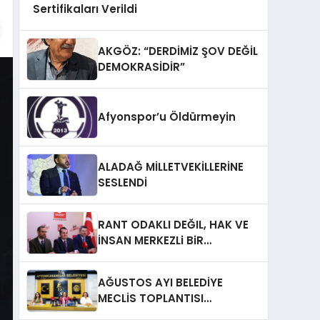
Sertifikaları Verildi
AKGÖZ: “DERDİMİZ ŞOV DEĞİL
DEMOKRASİDİR”
Afyonspor’u Öldürmeyin
ALADAĞ MİLLETVEKİLLERİNE
SESLENDİ
RANT ODAKLI DEĞIL, HAK VE
İNSAN MERKEZLi BiR
DÖNÜŞÜM İÇiN
AFYONKARAHiSAR’IN
AĞUSTOS AYI BELEDİYE
YANINDAYIZ!
MECLİS TOPLANTISI
GERÇEKLEŞTİRİLDİ