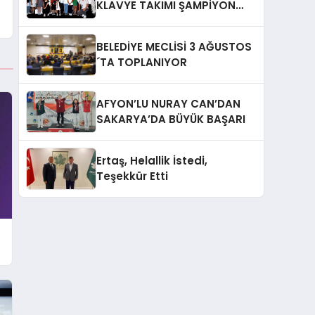
KLAVYE TAKIMI ŞAMPİYON
OLDU
BELEDİYE MECLİSİ 3 AĞUSTOS
´TA TOPLANIYOR
AFYON’LU NURAY CAN’DAN
SAKARYA’DA BÜYÜK BAŞARI
Ertaş, Helallik İstedi,
Teşekkür Etti