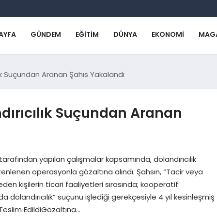
AYFA
GÜNDEM
EĞITIM
DÜNYA
EKONOMI
MAG
lık Suçundan Aranan Şahıs Yakalandı
dırıcılık Suçundan Aranan
arafından yapılan çalışmalar kapsamında, dolandırıcılık
enlenen operasyonla gözaltına alındı. Şahsın, “Tacir veya
en kişilerin ticari faaliyetleri sırasında; kooperatif
a dolandırıcılık” suçunu işlediği gerekçesiyle 4 yıl kesinleşmiş
Teslim EdildiGözaltına…