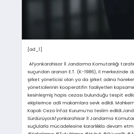
[ad_1]
Afyonkarahisar İl Jandarma Komutanlığı tarafın
suçundan aranan E.T. (K-1986), il merkezinde d
şirket yöneticisi olan ya da şirket adına hareket 
yöneticilerinin kooperatifin faaliyetleri kapsamın
kesinleşmiş hapis cezası bulunduğu tespit edild
ekiplerince adli makamlara sevk edildi. Mahkem
Kapalı Ceza İnfaz Kurumu’na teslim edildi.Jan
SürdürüyorAfyonkarahisar İl Jandarma Komutanl
suçlularla mücadelesine kararlılıkla devam et
#Yakalama #Tutuklama #Hukuk #Güvenlik #A