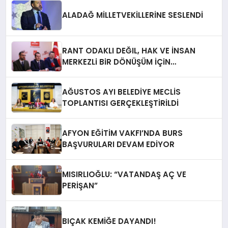
ALADAĞ MİLLETVEKİLLERİNE SESLENDİ
RANT ODAKLI DEĞIL, HAK VE İNSAN
MERKEZLi BiR DÖNÜŞÜM İÇiN
AFYONKARAHiSAR’IN YANINDAYIZ!
AĞUSTOS AYI BELEDİYE MECLİS
TOPLANTISI GERÇEKLEŞTİRİLDİ
AFYON EĞİTİM VAKFI’NDA BURS
BAŞVURULARI DEVAM EDİYOR
MISIRLIOĞLU: “VATANDAŞ AÇ VE
PERİŞAN”
BIÇAK KEMİĞE DAYANDI!