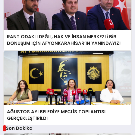
RANT ODAKLI DEĞIL, HAK VE İNSAN MERKEZLi BiR
DÖNÜŞÜM İÇiN AFYONKARAHiSAR’IN YANINDAYIZ!
AĞUSTOS AYI BELEDİYE MECLİS TOPLANTISI
GERÇEKLEŞTİRİLDİ
Son Dakika