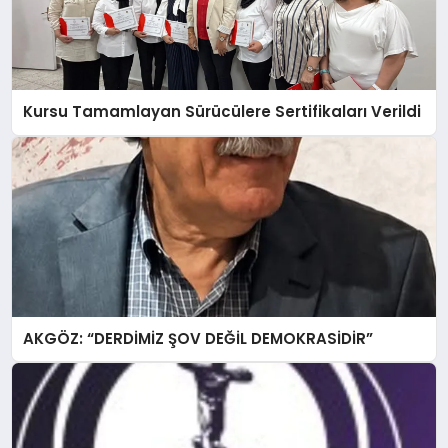
Kursu Tamamlayan Sürücülere Sertifikaları Verildi
AKGÖZ: “DERDİMİZ ŞOV DEĞİL DEMOKRASİDİR”