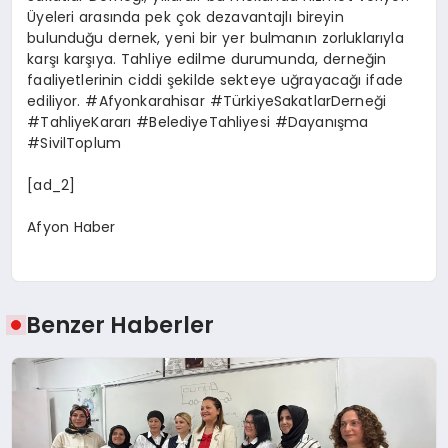
Üyeleri arasında pek çok dezavantajlı bireyin
bulunduğu dernek, yeni bir yer bulmanın zorluklarıyla
karşı karşıya. Tahliye edilme durumunda, derneğin
faaliyetlerinin ciddi şekilde sekteye uğrayacağı ifade
ediliyor. #Afyonkarahisar #TürkiyeSakatlarDerneği
#TahliyeKararı #BelediyeTahliyesi #Dayanışma
#SivilToplum
[ad_2]
Afyon Haber
Benzer Haberler