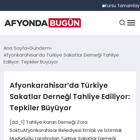
Kursu Tamamlayan Sürüc
ANASAYFA
Ana Sayfa
Gündem
Afyonkarahisar’da Türkiye Sakatlar Derneği Tahliye
Ediliyor: Tepkiler Büyüyor
GÜNDEM
Afyonkarahisar’da Türkiye
EĞITIM
Sakatlar Derneği Tahliye Ediliyor:
Tepkiler Büyüyor
DÜNYA
[ad_1] Tahliye Kararı Derneği Zora
SoktuAfyonkarahisar Belediyesi Emlak ve İstimlak
Müdürlüğü tarafından Türkiye Sakatlar Derneği
EKONOMI