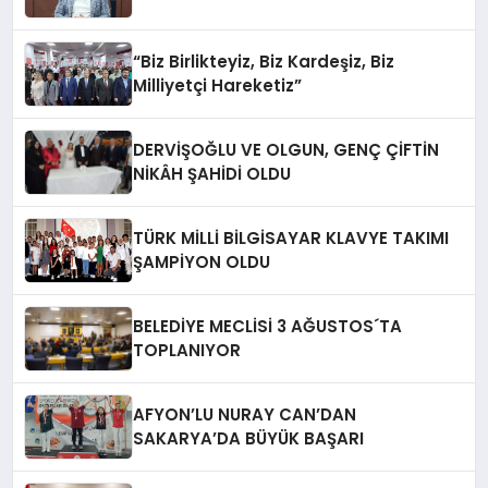
“Biz Birlikteyiz, Biz Kardeşiz, Biz
Milliyetçi Hareketiz”
DERVİŞOĞLU VE OLGUN, GENÇ ÇİFTİN
NİKÂH ŞAHİDİ OLDU
TÜRK MİLLİ BİLGİSAYAR KLAVYE TAKIMI
ŞAMPİYON OLDU
BELEDİYE MECLİSİ 3 AĞUSTOS´TA
TOPLANIYOR
AFYON’LU NURAY CAN’DAN
SAKARYA’DA BÜYÜK BAŞARI