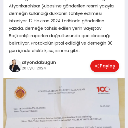
Afyonkarahisar Şubesi’ne gönderilen resmi yazıyla,
derneğin kullandığı dükkanın tahliye edilmesi
isteniyor. 12 Haziran 2024 tarihinde gönderilen
MAGAZIN
yazıda, derneğe tahsis edilen yerin Sayıştay
Başkanlığı raporları doğrultusunda geri alınacağı
SAĞLIK
belirtiliyor. Protokolün iptal edildiği ve derneğin 30
gün içinde elektrik, su, ısınma gibi…
afyondabugun
SIYASET
Paylaş
20 Eylül 2024
SPOR
YAŞAM