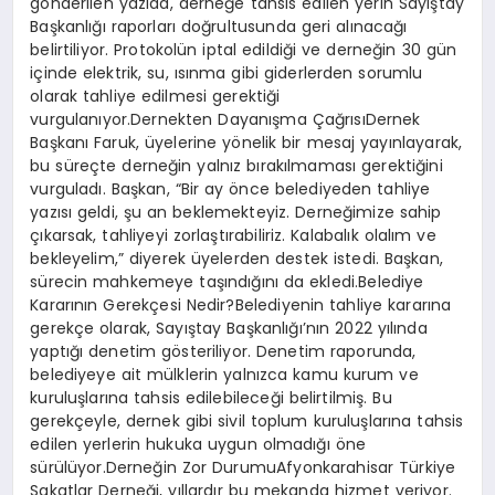
gönderilen yazıda, derneğe tahsis edilen yerin Sayıştay
Başkanlığı raporları doğrultusunda geri alınacağı
belirtiliyor. Protokolün iptal edildiği ve derneğin 30 gün
içinde elektrik, su, ısınma gibi giderlerden sorumlu
olarak tahliye edilmesi gerektiği
vurgulanıyor.Dernekten Dayanışma ÇağrısıDernek
Başkanı Faruk, üyelerine yönelik bir mesaj yayınlayarak,
bu süreçte derneğin yalnız bırakılmaması gerektiğini
vurguladı. Başkan, “Bir ay önce belediyeden tahliye
yazısı geldi, şu an beklemekteyiz. Derneğimize sahip
çıkarsak, tahliyeyi zorlaştırabiliriz. Kalabalık olalım ve
bekleyelim,” diyerek üyelerden destek istedi. Başkan,
sürecin mahkemeye taşındığını da ekledi.Belediye
Kararının Gerekçesi Nedir?Belediyenin tahliye kararına
gerekçe olarak, Sayıştay Başkanlığı’nın 2022 yılında
yaptığı denetim gösteriliyor. Denetim raporunda,
belediyeye ait mülklerin yalnızca kamu kurum ve
kuruluşlarına tahsis edilebileceği belirtilmiş. Bu
gerekçeyle, dernek gibi sivil toplum kuruluşlarına tahsis
edilen yerlerin hukuka uygun olmadığı öne
sürülüyor.Derneğin Zor DurumuAfyonkarahisar Türkiye
Sakatlar Derneği, yıllardır bu mekanda hizmet veriyor.