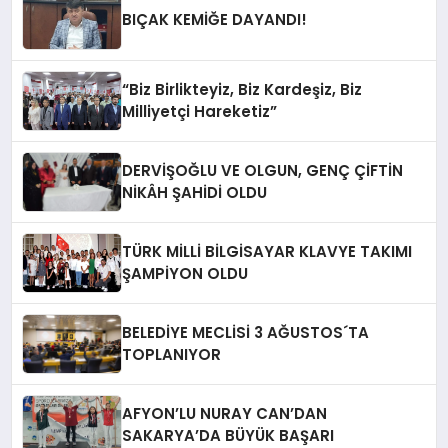
BIÇAK KEMİĞE DAYANDI!
“Biz Birlikteyiz, Biz Kardeşiz, Biz
Milliyetçi Hareketiz”
DERVİŞOĞLU VE OLGUN, GENÇ ÇİFTİN
NİKÂH ŞAHİDİ OLDU
TÜRK MİLLİ BİLGİSAYAR KLAVYE TAKIMI
ŞAMPİYON OLDU
BELEDİYE MECLİSİ 3 AĞUSTOS´TA
TOPLANIYOR
AFYON’LU NURAY CAN’DAN
SAKARYA’DA BÜYÜK BAŞARI