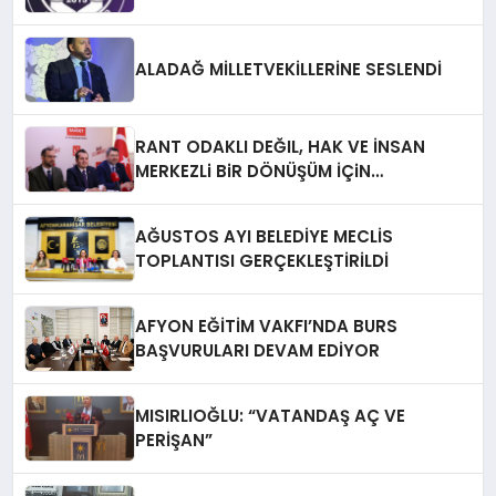
ALADAĞ MİLLETVEKİLLERİNE SESLENDİ
RANT ODAKLI DEĞIL, HAK VE İNSAN
MERKEZLi BiR DÖNÜŞÜM İÇiN
AFYONKARAHiSAR’IN YANINDAYIZ!
AĞUSTOS AYI BELEDİYE MECLİS
TOPLANTISI GERÇEKLEŞTİRİLDİ
AFYON EĞİTİM VAKFI’NDA BURS
BAŞVURULARI DEVAM EDİYOR
MISIRLIOĞLU: “VATANDAŞ AÇ VE
PERİŞAN”