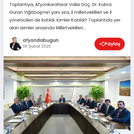
Toplantıya, Afyonkarahisar Valisi Doç. Dr. Kübra
Güran Yiğitbaşı’nın yanı sıra, il milletvekilleri ve il
yöneticileri de katıldı. Kimler Katıldı? Toplantıda yer
MAGAZIN
alan isimler arasında Milletvekilleri…
afyondabugun
Paylaş
SAĞLIK
05 Şubat 2025
SIYASET
SPOR
YAŞAM