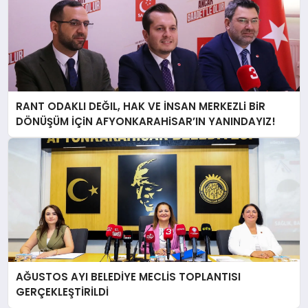
RANT ODAKLI DEĞIL, HAK VE İNSAN MERKEZLi BiR
DÖNÜŞÜM İÇiN AFYONKARAHiSAR’IN YANINDAYIZ!
AĞUSTOS AYI BELEDİYE MECLİS TOPLANTISI
GERÇEKLEŞTİRİLDİ