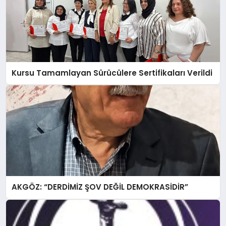
Kursu Tamamlayan Sürücülere Sertifikaları Verildi
AKGÖZ: “DERDİMİZ ŞOV DEĞİL DEMOKRASİDİR”