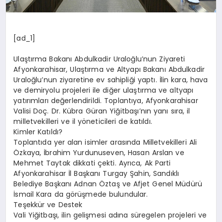
[ad_1]
Ulaştırma Bakanı Abdulkadir Uraloğlu’nun Ziyareti
Afyonkarahisar, Ulaştırma ve Altyapı Bakanı Abdulkadir
Uraloğlu’nun ziyaretine ev sahipliği yaptı. İlin kara, hava
ve demiryolu projeleri ile diğer ulaştırma ve altyapı
yatırımları değerlendirildi. Toplantıya, Afyonkarahisar
Valisi Doç. Dr. Kübra Güran Yiğitbaşı’nın yanı sıra, il
milletvekilleri ve il yöneticileri de katıldı.
Kimler Katıldı?
Toplantıda yer alan isimler arasında Milletvekilleri Ali
Özkaya, İbrahim Yurdunuseven, Hasan Arslan ve
Mehmet Taytak dikkati çekti. Ayrıca, Ak Parti
Afyonkarahisar İl Başkanı Turgay Şahin, Sandıklı
Belediye Başkanı Adnan Öztaş ve Afjet Genel Müdürü
İsmail Kara da görüşmede bulundular.
Teşekkür ve Destek
Vali Yiğitbaşı, ilin gelişmesi adına süregelen projeleri ve