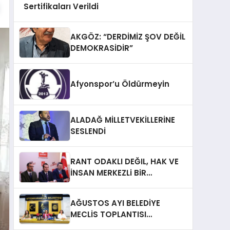
Sertifikaları Verildi
AKGÖZ: “DERDİMİZ ŞOV DEĞİL
DEMOKRASİDİR”
Afyonspor’u Öldürmeyin
ALADAĞ MİLLETVEKİLLERİNE
SESLENDİ
RANT ODAKLI DEĞIL, HAK VE
İNSAN MERKEZLi BiR
DÖNÜŞÜM İÇiN
AFYONKARAHiSAR’IN
AĞUSTOS AYI BELEDİYE
YANINDAYIZ!
MECLİS TOPLANTISI
GERÇEKLEŞTİRİLDİ