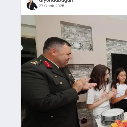
afyondabugun
27 Ocak 2025