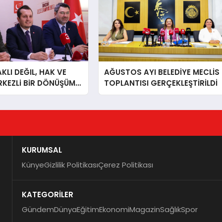
LI DEĞIL, HAK VE
AĞUSTOS AYI BELEDİYE MECLİS
RKEZLi BiR DÖNÜŞÜM
TOPLANTISI GERÇEKLEŞTİRİLDİ
ONKARAHiSAR’IN
IZ!
KURUMSAL
Künye
Gizlilik Politikası
Çerez Politikası
KATEGORİLER
Gündem
Dünya
Eğitim
Ekonomi
Magazin
Sağlık
Spor