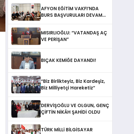
AFYON EĞİTİM VAKFI’NDA
BURS BAŞVURULARI DEVAM
EDİYOR
MISIRLIOĞLU: “VATANDAŞ AÇ
VE PERİŞAN”
BIÇAK KEMİĞE DAYANDI!
“Biz Birlikteyiz, Biz Kardeşiz,
Biz Milliyetçi Hareketiz”
DERVİŞOĞLU VE OLGUN, GENÇ
ÇİFTİN NİKÂH ŞAHİDİ OLDU
TÜRK MİLLİ BİLGİSAYAR