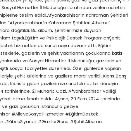
 ve Sosyal Hizmetler İl Müdürlüğü tarafından verilen ücretsiz
plerine teslim edildi.Afyonkarahisar’ın Kahraman Şehitleri
ılan “Afyonkarahisar’ın Kahraman Şehitleri Albümü”
umlara dağıtıldı. Bu albüm, şehitlerimize duyulan
nlam taşıdı.Eğitim ve Psikolojik Destek ProgramlarıŞehit
ik destek hizmetleri de sunulmaya devam etti. Eğitim
steklerle, gazilerin ve şehit yakınlarının çocuklarına katkı
yonlarıAile ve Sosyal Hizmetler İl Müdürlüğü, gazilerin ve
eşitli sosyal faaliyetler düzenledi. Özel günlerde yapılan
iyle şehit ailelerine ve gazilere moral verildi. Kıbrıs Barış
klerde, Kıbrıs’a giden gazilerimize unutulmaz bir deneyim
 tarihlerinde, 21 Muharip Gazi, Afyonkarahisar Valiliği
yaret etme fırsatı buldu. Ayrıca, 20 Ekim 2024 tarihinde
ve gazi çocukları İstanbul’a geziye
ahisar #AileveSosyalHizmetler #EğitimDestek
ün #KıbrısZiyareti #GazilerGünü #ŞehitAlbümü