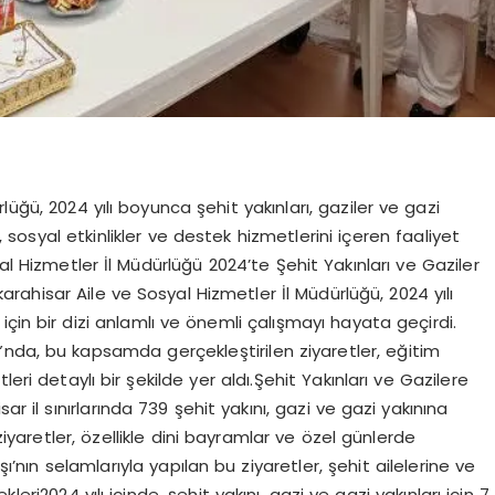
üğü, 2024 yılı boyunca şehit yakınları, gaziler ve gazi
r, sosyal etkinlikler ve destek hizmetlerini içeren faaliyet
l Hizmetler İl Müdürlüğü 2024’te Şehit Yakınları ve Gaziler
karahisar Aile ve Sosyal Hizmetler İl Müdürlüğü, 2024 yılı
 için bir dizi anlamlı ve önemli çalışmayı hayata geçirdi.
u”nda, bu kapsamda gerçekleştirilen ziyaretler, eğitim
eri detaylı bir şekilde yer aldı.Şehit Yakınları ve Gazilere
r il sınırlarında 739 şehit yakını, gazi ve gazi yakınına
ziyaretler, özellikle dini bayramlar ve özel günlerde
şı’nın selamlarıyla yapılan bu ziyaretler, şehit ailelerine ve
ri2024 yılı içinde, şehit yakını, gazi ve gazi yakınları için 7