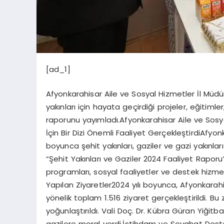
[ad_1]
Afyonkarahisar Aile ve Sosyal Hizmetler İl Müdürl
yakınları için hayata geçirdiği projeler, eğitimle
raporunu yayımladı.Afyonkarahisar Aile ve Sosya
İçin Bir Dizi Önemli Faaliyet GerçekleştirdiAfyon
boyunca şehit yakınları, gaziler ve gazi yakınları
“Şehit Yakınları ve Gaziler 2024 Faaliyet Rapor
programları, sosyal faaliyetler ve destek hizmetl
Yapılan Ziyaretler2024 yılı boyunca, Afyonkarahisa
yönelik toplam 1.516 ziyaret gerçekleştirildi. Bu 
yoğunlaştırıldı. Vali Doç. Dr. Kübra Güran Yiğitba
gazilere moral verdi.İstihdam ve Seyahat Destekle