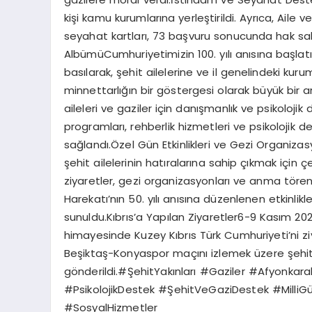
kişi kamu kurumlarına yerleştirildi. Ayrıca, Aile
seyahat kartları, 73 başvuru sonucunda hak sahi
AlbümüCumhuriyetimizin 100. yılı anısına başlat
basılarak, şehit ailelerine ve il genelindeki kur
minnettarlığın bir göstergesi olarak büyük bir a
aileleri ve gaziler için danışmanlık ve psikoloj
programları, rehberlik hizmetleri ve psikolojik de
sağlandı.Özel Gün Etkinlikleri ve Gezi Organizas
şehit ailelerinin hatıralarına sahip çıkmak için ç
ziyaretler, gezi organizasyonları ve anma törenler
Harekatı’nın 50. yılı anısına düzenlenen etkinli
sunuldu.Kıbrıs’a Yapılan Ziyaretler6-9 Kasım 2024
himayesinde Kuzey Kıbrıs Türk Cumhuriyeti’ni zi
Beşiktaş-Konyaspor maçını izlemek üzere şehit 
gönderildi.#ŞehitYakınları #Gaziler #Afyonkar
#PsikolojikDestek #ŞehitVeGaziDestek #MilliG
#SosyalHizmetler