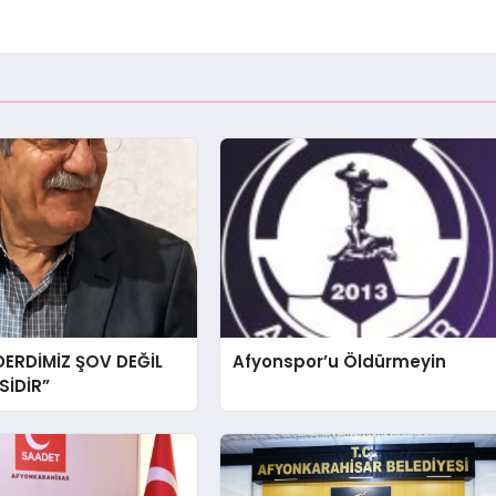
DERDİMİZ ŞOV DEĞİL
Afyonspor’u Öldürmeyin
İDİR”