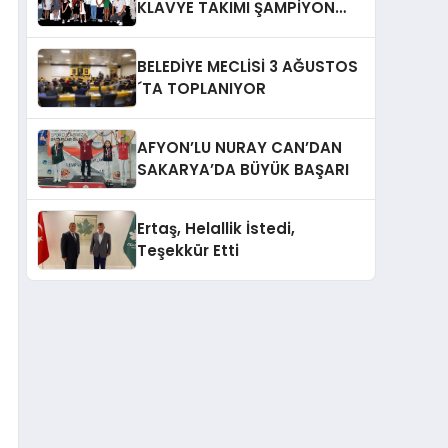
KLAVYE TAKIMI ŞAMPİYON
OLDU
BELEDİYE MECLİSİ 3 AĞUSTOS
´TA TOPLANIYOR
AFYON’LU NURAY CAN’DAN
SAKARYA’DA BÜYÜK BAŞARI
Ertaş, Helallik İstedi,
Teşekkür Etti