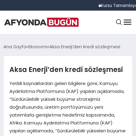
Kursu Tamamlayan Sürüc
ANASAYFA
Ana Sayfa
Ekonomi
Aksa Enerji’den kredi sözleşmesi
Aksa Enerji’den kredi sözleşmesi
GÜNDEM
Yetkili kaynaklardan gelen bilgilere göre, Kamuyu
EĞITIM
Aydınlatma Platformuna (KAP) yapılan açıklamada,
”Sürdürülebilir yüksek büyüme stratejimiz
doğrultusunda, üretim portföyümüzü yeni
DÜNYA
yatırımlarla genişletme hedefimiz kapsamında,
Afrika. Kamuyu Aydınlatma Platformuna (KAP)
yapılan açıklamada, ”Sürdürülebilir yükselen büyüme
EKONOMI