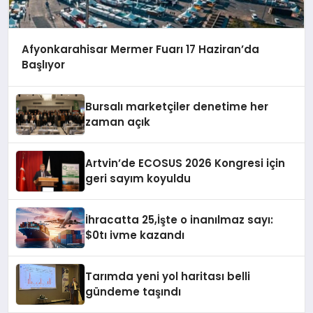
Afyonkarahisar Mermer Fuarı 17 Haziran’da
Başlıyor
Bursalı marketçiler denetime her
zaman açık
Artvin’de ECOSUS 2026 Kongresi için
geri sayım koyuldu
İhracatta 25,İşte o inanılmaz sayı:
$0tı ivme kazandı
Tarımda yeni yol haritası belli
gündeme taşındı