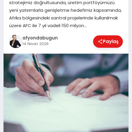
stratejimiz doğrultusunda, üretim portföyümüzü
yeni yatırımlarla genişletme hedefimiz kapsamında,
Afrika bölgesindeki santral projelerinde kullanılmak
MAGAZIN
üzere AFC ile 7 yıl vadeli 150 milyon…
afyondabugun
Paylaş
SAĞLIK
14 Nisan 2026
SIYASET
SPOR
YAŞAM