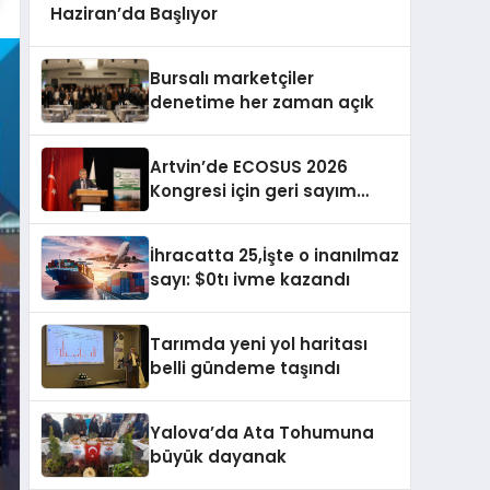
Haziran’da Başlıyor
Bursalı marketçiler
denetime her zaman açık
Artvin’de ECOSUS 2026
Kongresi için geri sayım
koyuldu
İhracatta 25,İşte o inanılmaz
sayı: $0tı ivme kazandı
Tarımda yeni yol haritası
belli gündeme taşındı
Yalova’da Ata Tohumuna
büyük dayanak