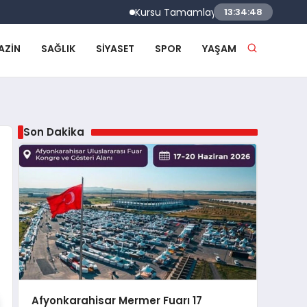
Kursu Tamamlayan Sürücülere Sertifikaları 
13:34:49
AZIN
SAĞLIK
SIYASET
SPOR
YAŞAM
Son Dakika
Afyonkarahisar Mermer Fuarı 17