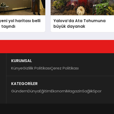
ni yol haritası belli
Yalova’da Ata Tohumuna
taşındı
büyük dayanak
KURUMSAL
Künye
Gizlilik Politikası
Çerez Politikası
KATEGORİLER
Gündem
Dünya
Eğitim
Ekonomi
Magazin
Sağlık
Spor