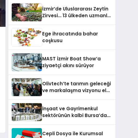
İzmir’de Uluslararası Zeytin
Zirvesi… 13 ülkeden uzmanlar
buluşuyor
Ege ihracatında bahar
coşkusu
MAST İzmir Boat Show’a
ziyaetçi akını sürüyor
Olivtech’te tarımın geleceği
ve markalaşma vizyonu ele
onaylandı
İnşaat ve Gayrimenkul
sektörünün kalbi Bursa’da
attı
Cepli Dosya ile Kurumsal