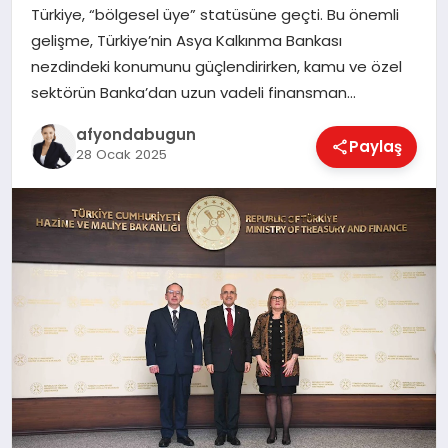
Türkiye, “bölgesel üye” statüsüne geçti. Bu önemli
gelişme, Türkiye’nin Asya Kalkınma Bankası
nezdindeki konumunu güçlendirirken, kamu ve özel
MAGAZIN
sektörün Banka’dan uzun vadeli finansman…
afyondabugun
Paylaş
SAĞLIK
28 Ocak 2025
SIYASET
SPOR
YAŞAM