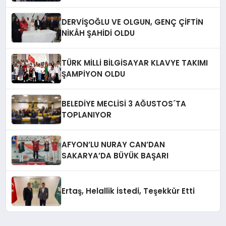
DERVİŞOĞLU VE OLGUN, GENÇ ÇİFTİN
NİKÂH ŞAHİDİ OLDU
TÜRK MİLLİ BİLGİSAYAR KLAVYE TAKIMI
ŞAMPİYON OLDU
BELEDİYE MECLİSİ 3 AĞUSTOS´TA
TOPLANIYOR
AFYON’LU NURAY CAN’DAN
SAKARYA’DA BÜYÜK BAŞARI
Ertaş, Helallik İstedi, Teşekkür Etti