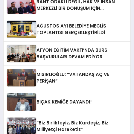
RANT ODAKLI DEĞIL, HAK VE İNSAN
MERKEZLi BiR DÖNÜŞÜM İÇiN
AFYONKARAHiSAR’IN YANINDAYIZ!
AĞUSTOS AYI BELEDİYE MECLİS
TOPLANTISI GERÇEKLEŞTİRİLDİ
AFYON EĞİTİM VAKFI’NDA BURS
BAŞVURULARI DEVAM EDİYOR
MISIRLIOĞLU: “VATANDAŞ AÇ VE
PERİŞAN”
BIÇAK KEMİĞE DAYANDI!
“Biz Birlikteyiz, Biz Kardeşiz, Biz
Milliyetçi Hareketiz”