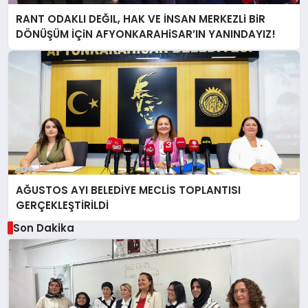
RANT ODAKLI DEĞIL, HAK VE İNSAN MERKEZLi BiR
DÖNÜŞÜM İÇiN AFYONKARAHiSAR’IN YANINDAYIZ!
AĞUSTOS AYI BELEDİYE MECLİS TOPLANTISI
GERÇEKLEŞTİRİLDİ
Son Dakika