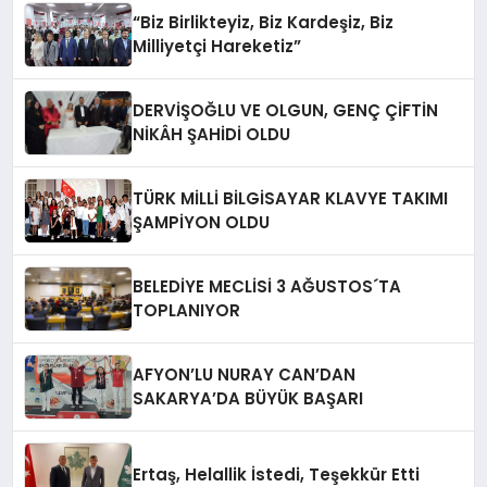
“Biz Birlikteyiz, Biz Kardeşiz, Biz
Milliyetçi Hareketiz”
DERVİŞOĞLU VE OLGUN, GENÇ ÇİFTİN
NİKÂH ŞAHİDİ OLDU
TÜRK MİLLİ BİLGİSAYAR KLAVYE TAKIMI
ŞAMPİYON OLDU
BELEDİYE MECLİSİ 3 AĞUSTOS´TA
TOPLANIYOR
AFYON’LU NURAY CAN’DAN
SAKARYA’DA BÜYÜK BAŞARI
Ertaş, Helallik İstedi, Teşekkür Etti