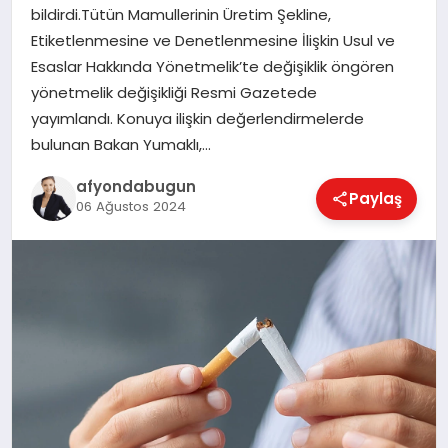
bildirdi.Tütün Mamullerinin Üretim Şekline,
Etiketlenmesine ve Denetlenmesine İlişkin Usul ve
Esaslar Hakkında Yönetmelik’te değişiklik öngören
MAGAZIN
yönetmelik değişikliği Resmi Gazetede
yayımlandı. Konuya ilişkin değerlendirmelerde
bulunan Bakan Yumaklı,…
SAĞLIK
afyondabugun
Paylaş
06 Ağustos 2024
SIYASET
SPOR
YAŞAM