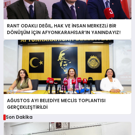
RANT ODAKLI DEĞIL, HAK VE İNSAN MERKEZLi BiR
DÖNÜŞÜM İÇiN AFYONKARAHiSAR’IN YANINDAYIZ!
AĞUSTOS AYI BELEDİYE MECLİS TOPLANTISI
GERÇEKLEŞTİRİLDİ
Son Dakika