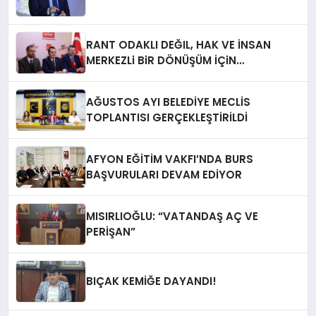
RANT ODAKLI DEĞIL, HAK VE İNSAN
MERKEZLi BiR DÖNÜŞÜM İÇiN
AFYONKARAHiSAR’IN YANINDAYIZ!
AĞUSTOS AYI BELEDİYE MECLİS
TOPLANTISI GERÇEKLEŞTİRİLDİ
AFYON EĞİTİM VAKFI’NDA BURS
BAŞVURULARI DEVAM EDİYOR
MISIRLIOĞLU: “VATANDAŞ AÇ VE
PERİŞAN”
BIÇAK KEMİĞE DAYANDI!