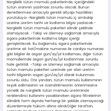
Nargilelik tütün mamulü paketlerinde, içeriğindeki
tütün oranının yazılması zorunlu olacak. Bunun
denetlenmesi amacıyla gerekli altyapı hazırlıkları
yürütülüyor.-Nargilelik tütün mamulü iç ambalajı
üzerine üretim tarihi ve kodlama bilgisi yazılacak.-
Nargilelik tütün mamulü paketleri silindir şeklinde
olamayacak. -Takip ve izlemeyi sağlamak amacıyla
sigara paketlerinde kodlama bilgisi içeriği
genişletilecek. Bu bağlamda, sigara paketlerinde
üretime ait hat/makine numarası ile vardiya numarası
gibi bilgiler ile asgari gün/ay/yıl kodlaması, diğer tütün
mamullerinde asgari gün/ay/yıl kodlanması zorunlu
hale getirildi. -Takip ve izlemeyi sağlamak amacıyla
tütün mamulü paketleri üzerinde yer alan üretim
tarihi bilgisinin asgari gün/ay/yıl olarak bulunması
zorunlu oldu. Öte yandan, tütün mamulü kullanımının
teşvik edilmesinin ve özendirilmesinin önlenmesine
yönelik de nargilelik tütün mamulü üretiminde
renklendirici kullanımı yasaklanırken sigara filtrelerinin
silindirik form dışında herhangi bir şekilde olamayacağı
düzenlemeyle hüküm altına alındı.Diğer taraftan,