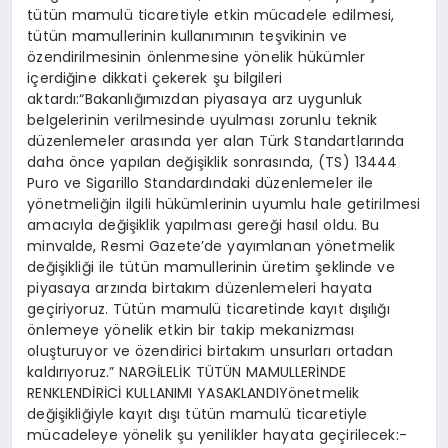
tütün mamulü ticaretiyle etkin mücadele edilmesi,
tütün mamullerinin kullanımının teşvikinin ve
özendirilmesinin önlenmesine yönelik hükümler
içerdiğine dikkati çekerek şu bilgileri
aktardı:“Bakanlığımızdan piyasaya arz uygunluk
belgelerinin verilmesinde uyulması zorunlu teknik
düzenlemeler arasında yer alan Türk Standartlarında
daha önce yapılan değişiklik sonrasında, (TS) 13444
Puro ve Sigarillo Standardındaki düzenlemeler ile
yönetmeliğin ilgili hükümlerinin uyumlu hale getirilmesi
amacıyla değişiklik yapılması gereği hasıl oldu. Bu
minvalde, Resmi Gazete’de yayımlanan yönetmelik
değişikliği ile tütün mamullerinin üretim şeklinde ve
piyasaya arzında birtakım düzenlemeleri hayata
geçiriyoruz. Tütün mamulü ticaretinde kayıt dışılığı
önlemeye yönelik etkin bir takip mekanizması
oluşturuyor ve özendirici birtakım unsurları ortadan
kaldırıyoruz.” NARGİLELİK TÜTÜN MAMULLERİNDE
RENKLENDİRİCİ KULLANIMI YASAKLANDIYönetmelik
değişikliğiyle kayıt dışı tütün mamulü ticaretiyle
mücadeleye yönelik şu yenilikler hayata geçirilecek:-