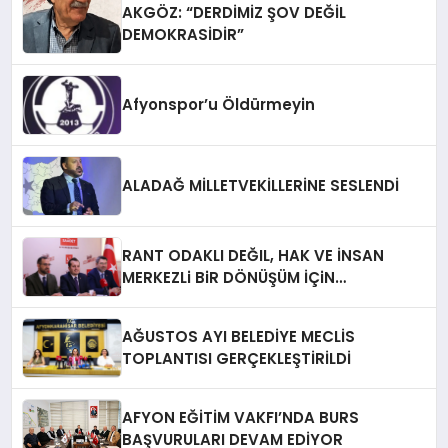
AKGÖZ: “DERDİMİZ ŞOV DEĞİL
DEMOKRASİDİR”
Afyonspor’u Öldürmeyin
ALADAĞ MİLLETVEKİLLERİNE SESLENDİ
RANT ODAKLI DEĞIL, HAK VE İNSAN
MERKEZLi BiR DÖNÜŞÜM İÇiN
AFYONKARAHiSAR’IN YANINDAYIZ!
AĞUSTOS AYI BELEDİYE MECLİS
TOPLANTISI GERÇEKLEŞTİRİLDİ
AFYON EĞİTİM VAKFI’NDA BURS
BAŞVURULARI DEVAM EDİYOR