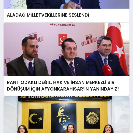
ALADAĞ MİLLETVEKİLLERİNE SESLENDİ
RANT ODAKLI DEĞIL, HAK VE İNSAN MERKEZLi BiR
DÖNÜŞÜM İÇiN AFYONKARAHiSAR’IN YANINDAYIZ!