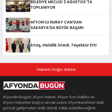
BELEDİYE MECLİSİ 3 AĞUSTOS´TA
TOPLANIYOR
AFYON’LU NURAY CAN’DAN
SAKARYA’DA BÜYÜK BAŞARI
Ertaş, Helallik İstedi, Teşekkür Etti
Haberin Doğru Adresi
Afyonda Bugün; Afyon Haber, Afyon Son Dakika ve
Afyon Haberleri başta olmak üzere Afyonkarahisar'daki
güncel gelişmeleri anlık olarak takip edebileceğiniz