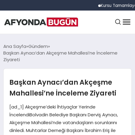
Kursu Tamamlayan Sürüc
ANASAYFA
Ana Sayfa
Gündem
Başkan Aynacı’dan Akçeşme Mahallesi’ne İnceleme
Ziyareti
GÜNDEM
Başkan Aynacı’dan Akçeşme
EĞITIM
Mahallesi’ne İnceleme Ziyareti
[ad_1] Akçeşme’deki İhtiyaçlar Yerinde
DÜNYA
İncelendiBolvadin Belediye Başkanı Derviş Aynacı,
Akçeşme Mahallesi’nde vatandaşların sorunlarını
dinledi. Muhtarlar Derneği Başkanı İbrahim Eriş ile
EKONOMI