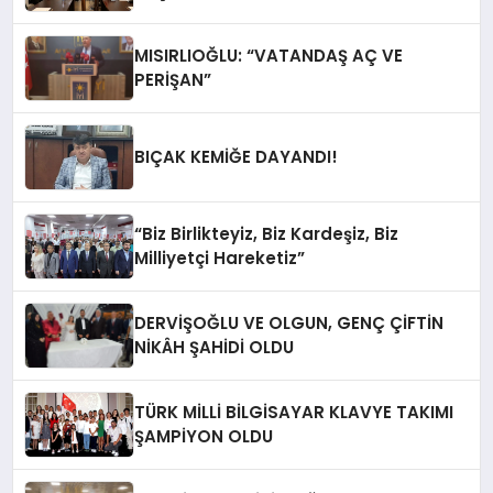
MISIRLIOĞLU: “VATANDAŞ AÇ VE
PERİŞAN”
BIÇAK KEMİĞE DAYANDI!
“Biz Birlikteyiz, Biz Kardeşiz, Biz
Milliyetçi Hareketiz”
DERVİŞOĞLU VE OLGUN, GENÇ ÇİFTİN
NİKÂH ŞAHİDİ OLDU
TÜRK MİLLİ BİLGİSAYAR KLAVYE TAKIMI
ŞAMPİYON OLDU