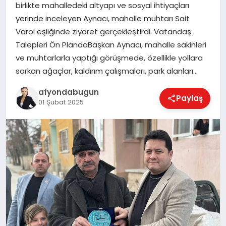
birlikte mahalledeki altyapı ve sosyal ihtiyaçları
yerinde inceleyen Aynacı, mahalle muhtarı Sait
Varol eşliğinde ziyaret gerçekleştirdi. Vatandaş
MAGAZIN
Talepleri Ön PlandaBaşkan Aynacı, mahalle sakinleri
ve muhtarlarla yaptığı görüşmede, özellikle yollara
sarkan ağaçlar, kaldırım çalışmaları, park alanları…
SAĞLIK
afyondabugun
Paylaş
01 Şubat 2025
SIYASET
SPOR
YAŞAM