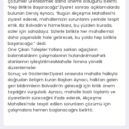
çözümler üretebilmek adına önemli olduğunu belirtti.
“Hep Birlikte Başaracağız”Ziyaret sonrası açıklamalarda
bulunan Derviş Aynacı, “Bugün Akçeşme Mahallesi’ni
ziyaret ederek, mahallemizin sorunlarını yerinde tespit
ettik. Biz Bolvadin’e hizmetkarız, bu yüzden burada,
sizler için sahadayız. Sizlerle birlikte her mahallemizi
daha yaşanabilir hale getirecek, bu yolda hep birlikte
başaracağız.” dedi.
Öne Çıkan Talepler:Yollara sarkan ağaçların
bakımıKaldırım çalışmalarının hızlandırılmasıPark
alanlarının iyileştirilmesiMahalle fırınına yönelik
düzenlemeler
Sonuç ve GözlemlerZiyaret sırasında mahalle halkıyla
doğrudan iletişim kuran Başkan Aynacı, halktan gelen
geri bildirimlerin Bolvadin’in geleceği için kritik önem
taşıdığını vurguladı. Aynacı, mahalle bazlı toplantı ve
ziyaretlerin süreceğini ifade ederek, Akçeşme
Mahallesi’nde tespit edilen sorunların çözümü için
çalışmalara hemen başlanacağını belirtti.