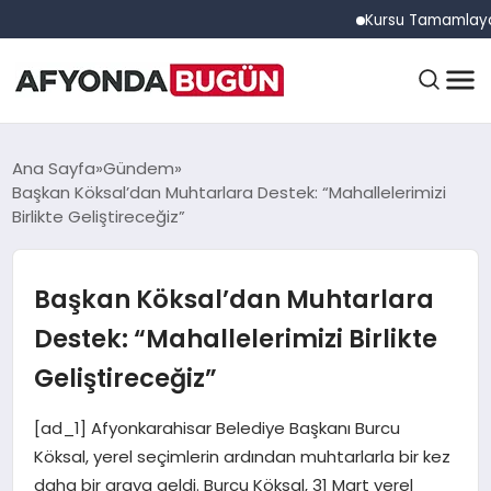
Kursu Tamamlayan Sürücü
ANASAYFA
Ana Sayfa
Gündem
Başkan Köksal’dan Muhtarlara Destek: “Mahallelerimizi
Birlikte Geliştireceğiz”
GÜNDEM
Başkan Köksal’dan Muhtarlara
EĞITIM
Destek: “Mahallelerimizi Birlikte
Geliştireceğiz”
DÜNYA
[ad_1] Afyonkarahisar Belediye Başkanı Burcu
Köksal, yerel seçimlerin ardından muhtarlarla bir kez
daha bir araya geldi. Burcu Köksal, 31 Mart yerel
EKONOMI