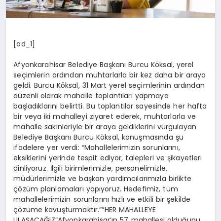
[ad_1]
Afyonkarahisar Belediye Başkanı Burcu Köksal, yerel
seçimlerin ardından muhtarlarla bir kez daha bir araya
geldi. Burcu Köksal, 31 Mart yerel seçimlerinin ardından
düzenli olarak mahalle toplantıları yapmaya
başladıklarını belirtti. Bu toplantılar sayesinde her hafta
bir veya iki mahalleyi ziyaret ederek, muhtarlarla ve
mahalle sakinleriyle bir araya geldiklerini vurgulayan
Belediye Başkanı Burcu Köksal, konuşmasında şu
ifadelere yer verdi: “Mahallelerimizin sorunlarını,
eksiklerini yerinde tespit ediyor, talepleri ve şikayetleri
dinliyoruz. İlgili birimlerimizle, personelimizle,
müdürlerimizle ve başkan yardımcılarımızla birlikte
çözüm planlamaları yapıyoruz. Hedefimiz, tüm
mahallelerimizin sorunlarını hızlı ve etkili bir şekilde
çözüme kavuşturmaktır.”“HER MAHALLEYE
ULAŞACAĞIZ”Afyonkarahisar’ın 57 mahallesi olduğunu