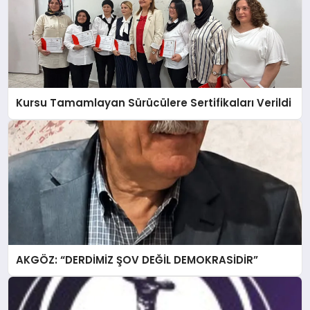
Kursu Tamamlayan Sürücülere Sertifikaları Verildi
AKGÖZ: “DERDİMİZ ŞOV DEĞİL DEMOKRASİDİR”