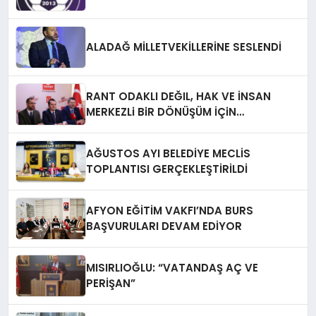
ALADAĞ MİLLETVEKİLLERİNE SESLENDİ
RANT ODAKLI DEĞIL, HAK VE İNSAN
MERKEZLi BiR DÖNÜŞÜM İÇiN
AFYONKARAHiSAR’IN YANINDAYIZ!
AĞUSTOS AYI BELEDİYE MECLİS
TOPLANTISI GERÇEKLEŞTİRİLDİ
AFYON EĞİTİM VAKFI’NDA BURS
BAŞVURULARI DEVAM EDİYOR
MISIRLIOĞLU: “VATANDAŞ AÇ VE
PERİŞAN”