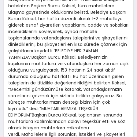
hatırlatan Başkan Burcu Köksal, tüm mahallelere
ulaşma gayretinde olduklarını belirtti. Belediye Başkanı
Burcu Köksal, her hafta düzenli olarak 1-2 mahalleye
giderek esnaf ziyaretleri yaptıklarını, cadde ve sokakları
incelediklerini söyleyerek, ayrıca mahalle
toplantılarında vatandaşların taleplerini ve şikayetlerini
dinlediklerini, bu şikayetleri en kısa sürede çözmek için
çalıştıklarını kaydetti.“BELEDİYE HER ZAMAN
YANINIZDA”Başkan Burcu Köksal, Belediyemizin
kapılarının muhtarlara ve vatandaşlara her zaman açık
olduğunu vurgulayarak, 153 hattının 24 saat aktif
durumda olduğunu hatırlattı. Bu hat üzerinden gelen
taleplerin de titizlikle değerlendirildiğini belirten Köksal,
“Gecemizi gündüzümüze katarak, vatandaşlarımızın
sorunlarını çözmek için sizlerle birlikte çalışıyoruz. Bu
süreçte muhtarlarımızın desteği bizim için çok
kıymetli.” dedi.”MUHTARLARIMIZA TEŞEKKÜR
EDİYORUM”Başkan Burcu Köksal, toplantının sonunda
muhtarlara katılımlarından dolayı teşekkür etti ve söz
almak isteyen muhtarlara mikrofonu
verdi. Mahallelerle ilgili sorunları, istekleri ve şikayetleri