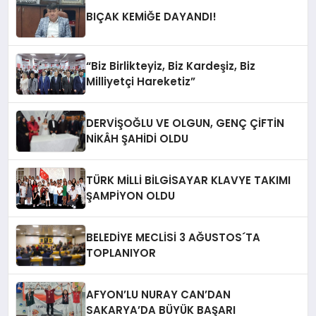
BIÇAK KEMİĞE DAYANDI!
“Biz Birlikteyiz, Biz Kardeşiz, Biz
Milliyetçi Hareketiz”
DERVİŞOĞLU VE OLGUN, GENÇ ÇİFTİN
NİKÂH ŞAHİDİ OLDU
TÜRK MİLLİ BİLGİSAYAR KLAVYE TAKIMI
ŞAMPİYON OLDU
BELEDİYE MECLİSİ 3 AĞUSTOS´TA
TOPLANIYOR
AFYON’LU NURAY CAN’DAN
SAKARYA’DA BÜYÜK BAŞARI