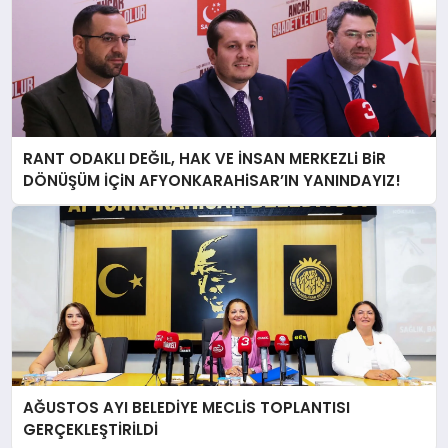
RANT ODAKLI DEĞIL, HAK VE İNSAN MERKEZLi BiR
DÖNÜŞÜM İÇiN AFYONKARAHiSAR’IN YANINDAYIZ!
AĞUSTOS AYI BELEDİYE MECLİS TOPLANTISI
GERÇEKLEŞTİRİLDİ