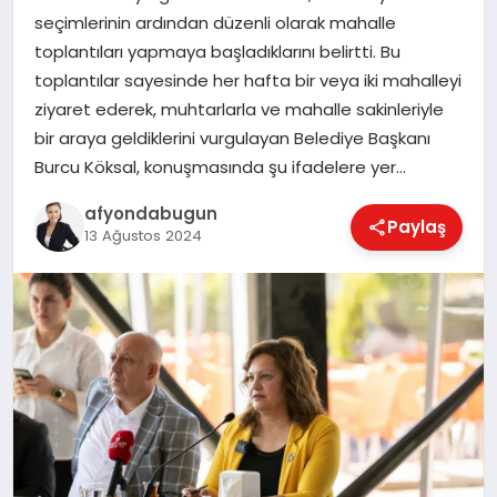
seçimlerinin ardından düzenli olarak mahalle
toplantıları yapmaya başladıklarını belirtti. Bu
toplantılar sayesinde her hafta bir veya iki mahalleyi
MAGAZIN
ziyaret ederek, muhtarlarla ve mahalle sakinleriyle
bir araya geldiklerini vurgulayan Belediye Başkanı
SAĞLIK
Burcu Köksal, konuşmasında şu ifadelere yer…
afyondabugun
Paylaş
13 Ağustos 2024
SIYASET
SPOR
YAŞAM