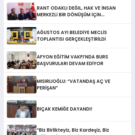
RANT ODAKLI DEĞIL, HAK VE İNSAN
MERKEZLi BiR DÖNÜŞÜM İÇiN
AFYONKARAHiSAR’IN YANINDAYIZ!
AĞUSTOS AYI BELEDİYE MECLİS
TOPLANTISI GERÇEKLEŞTİRİLDİ
AFYON EĞİTİM VAKFI’NDA BURS
BAŞVURULARI DEVAM EDİYOR
MISIRLIOĞLU: “VATANDAŞ AÇ VE
PERİŞAN”
BIÇAK KEMİĞE DAYANDI!
“Biz Birlikteyiz, Biz Kardeşiz, Biz