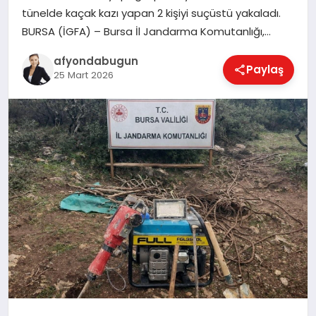
tünelde kaçak kazı yapan 2 kişiyi suçüstü yakaladı.
BURSA (İGFA) – Bursa İl Jandarma Komutanlığı,…
MAGAZIN
afyondabugun
Paylaş
25 Mart 2026
SAĞLIK
SIYASET
SPOR
YAŞAM