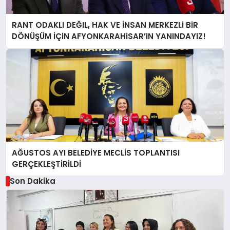
RANT ODAKLI DEĞIL, HAK VE İNSAN MERKEZLi BiR
DÖNÜŞÜM İÇiN AFYONKARAHiSAR’IN YANINDAYIZ!
AĞUSTOS AYI BELEDİYE MECLİS TOPLANTISI
GERÇEKLEŞTİRİLDİ
Son Dakika