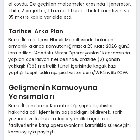
el koydu. Ele geçirilen malzemeler arasında 1 jeneratör,
1 hilti, 2 projektör, 1 kazma, 1 kürek, 1 halat merdiven ve
35 metre kablo yer elde etti.
Tarihsel Arka Plan
Bursa İli İznik İlçesi Elbeyli Mahallesinde bulunan
ormanlık alanda Komutanlığımızca 25 Mart 2026 günü
icra edilen “Anadolu Mirası Operasyonları” kapsamında
yapılan operasyon neticesinde, arazide (2) şahsın
yaklaşık (35) metrelik tünel içerisinde kaçak kazı
yaptığı tespit edilmiş… pic.twitter.com/WF4ny6bZQW.
Gelişmenin Kamuoyuna
Yansımaları
Bursa İl Jandarma Komutanlığı, şüpheli şahıslar
hakkında adli işlemlerin başlatıldığını bildirerek, tarih
yazacak ve kültürel mirasa yönelik kaçak kazı
faaliyetlerine karşı operasyonların kararlılıkla süreceğini
kamuoyuyla paylaştı.