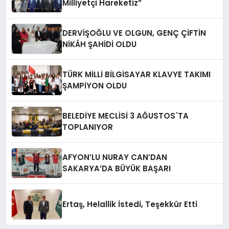
Milliyetçi Hareketiz”
DERVİŞOĞLU VE OLGUN, GENÇ ÇİFTİN
NİKÂH ŞAHİDİ OLDU
TÜRK MİLLİ BİLGİSAYAR KLAVYE TAKIMI
ŞAMPİYON OLDU
BELEDİYE MECLİSİ 3 AĞUSTOS´TA
TOPLANIYOR
AFYON’LU NURAY CAN’DAN
SAKARYA’DA BÜYÜK BAŞARI
Ertaş, Helallik İstedi, Teşekkür Etti