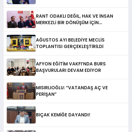
RANT ODAKLI DEĞIL, HAK VE İNSAN
MERKEZLi BiR DÖNÜŞÜM İÇiN
AFYONKARAHiSAR’IN YANINDAYIZ!
AĞUSTOS AYI BELEDİYE MECLİS
TOPLANTISI GERÇEKLEŞTİRİLDİ
AFYON EĞİTİM VAKFI’NDA BURS
BAŞVURULARI DEVAM EDİYOR
MISIRLIOĞLU: “VATANDAŞ AÇ VE
PERİŞAN”
BIÇAK KEMİĞE DAYANDI!