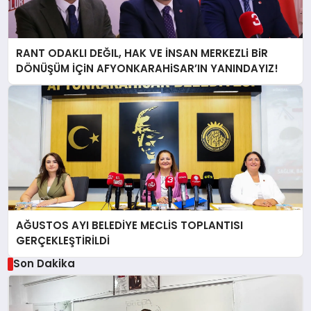
RANT ODAKLI DEĞIL, HAK VE İNSAN MERKEZLi BiR
DÖNÜŞÜM İÇiN AFYONKARAHiSAR’IN YANINDAYIZ!
AĞUSTOS AYI BELEDİYE MECLİS TOPLANTISI
GERÇEKLEŞTİRİLDİ
Son Dakika