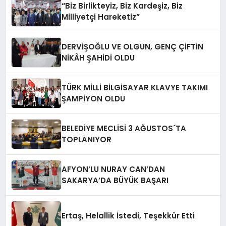
“Biz Birlikteyiz, Biz Kardeşiz, Biz
Milliyetçi Hareketiz”
DERVİŞOĞLU VE OLGUN, GENÇ ÇİFTİN
NİKÂH ŞAHİDİ OLDU
TÜRK MİLLİ BİLGİSAYAR KLAVYE TAKIMI
ŞAMPİYON OLDU
BELEDİYE MECLİSİ 3 AĞUSTOS´TA
TOPLANIYOR
AFYON’LU NURAY CAN’DAN
SAKARYA’DA BÜYÜK BAŞARI
Ertaş, Helallik İstedi, Teşekkür Etti