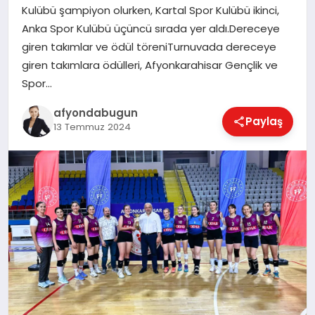
Kulübü şampiyon olurken, Kartal Spor Kulübü ikinci,
Anka Spor Kulübü üçüncü sırada yer aldı.Dereceye
giren takımlar ve ödül töreniTurnuvada dereceye
MAGAZIN
giren takımlara ödülleri, Afyonkarahisar Gençlik ve
Spor…
SAĞLIK
afyondabugun
Paylaş
13 Temmuz 2024
SIYASET
SPOR
YAŞAM