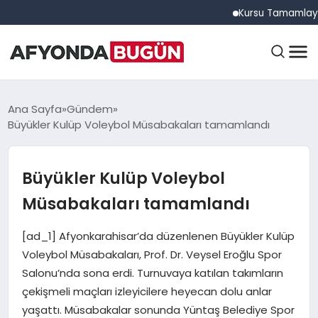
Kursu Tamamlayan Sürü
ANASAYFA
Ana Sayfa
Gündem
Büyükler Kulüp Voleybol Müsabakaları tamamlandı
GÜNDEM
Büyükler Kulüp Voleybol
Müsabakaları tamamlandı
EĞITIM
[ad_1] Afyonkarahisar’da düzenlenen Büyükler Kulüp
Voleybol Müsabakaları, Prof. Dr. Veysel Eroğlu Spor
DÜNYA
Salonu’nda sona erdi. Turnuvaya katılan takımların
çekişmeli maçları izleyicilere heyecan dolu anlar
yaşattı. Müsabakalar sonunda Yüntaş Belediye Spor
EKONOMI