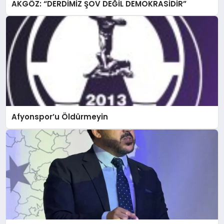
AKGÖZ: “DERDİMİZ ŞOV DEĞİL DEMOKRASİDİR”
Afyonspor’u Öldürmeyin