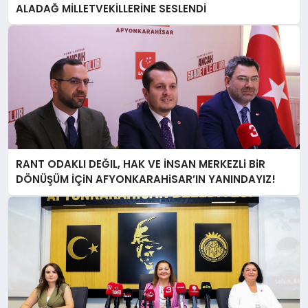
ALADAĞ MİLLETVEKİLLERİNE SESLENDİ
RANT ODAKLI DEĞIL, HAK VE İNSAN MERKEZLi BiR
DÖNÜŞÜM İÇiN AFYONKARAHiSAR’IN YANINDAYIZ!