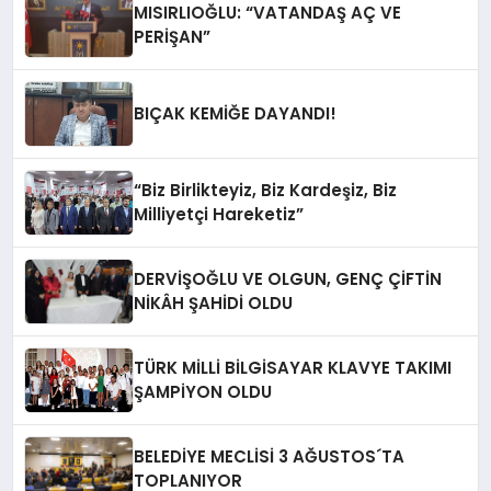
MISIRLIOĞLU: “VATANDAŞ AÇ VE
PERİŞAN”
BIÇAK KEMİĞE DAYANDI!
“Biz Birlikteyiz, Biz Kardeşiz, Biz
Milliyetçi Hareketiz”
DERVİŞOĞLU VE OLGUN, GENÇ ÇİFTİN
NİKÂH ŞAHİDİ OLDU
TÜRK MİLLİ BİLGİSAYAR KLAVYE TAKIMI
ŞAMPİYON OLDU
BELEDİYE MECLİSİ 3 AĞUSTOS´TA
TOPLANIYOR