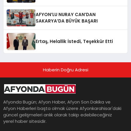
AFYON’LU NURAY CAN’DAN
SAKARYA’DA BÜYÜK BAŞARI
Ertaş, Helallik İstedi, Teşekkür Etti
Haberin Doğru Adresi
Afyonda Bugün; Afyon Haber, Afyon Son Dakika ve
Afyon Haberleri başta olmak üzere Afyonkarahisar'daki
güncel gelişmeleri anlık olarak takip edebileceğiniz
yerel haber sitesidir.