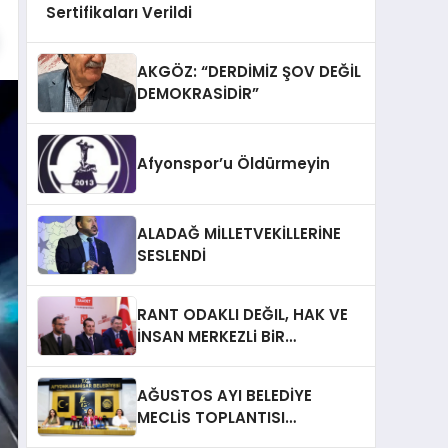
Sertifikaları Verildi
AKGÖZ: “DERDİMİZ ŞOV DEĞİL
DEMOKRASİDİR”
Afyonspor’u Öldürmeyin
ALADAĞ MİLLETVEKİLLERİNE
SESLENDİ
RANT ODAKLI DEĞIL, HAK VE
İNSAN MERKEZLi BiR
DÖNÜŞÜM İÇiN
AFYONKARAHiSAR’IN
AĞUSTOS AYI BELEDİYE
YANINDAYIZ!
MECLİS TOPLANTISI
GERÇEKLEŞTİRİLDİ