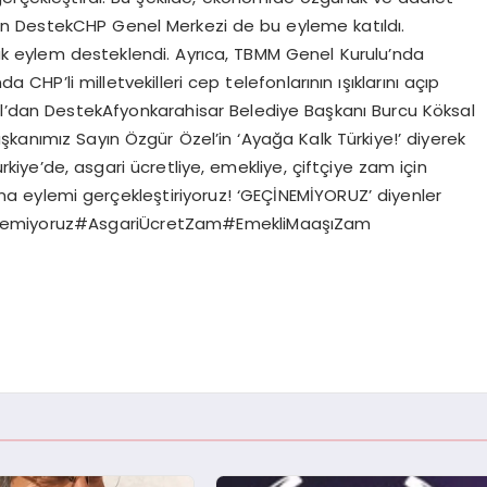
nden DestekCHP Genel Merkezi de bu eyleme katıldı.
arak eylem desteklendi. Ayrıca, TBMM Genel Kurulu’nda
P’li milletvekilleri cep telefonlarının ışıklarını açıp
l’dan DestekAfyonkarahisar Belediye Başkanı Burcu Köksal
kanımız Sayın Özgür Özel’in ‘Ayağa Kalk Türkiye!’ diyerek
iye’de, asgari ücretliye, emekliye, çiftçiye zam için
 eylemi gerçekleştiriyoruz! ‘GEÇİNEMİYORUZ’ diyenler
çinemiyoruz#AsgariÜcretZam#EmekliMaaşıZam