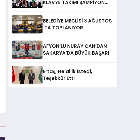
KLAVYE TAKIMI ŞAMPİYON
OLDU
BELEDİYE MECLİSİ 3 AĞUSTOS
´TA TOPLANIYOR
AFYON’LU NURAY CAN’DAN
SAKARYA’DA BÜYÜK BAŞARI
Ertaş, Helallik İstedi,
Teşekkür Etti