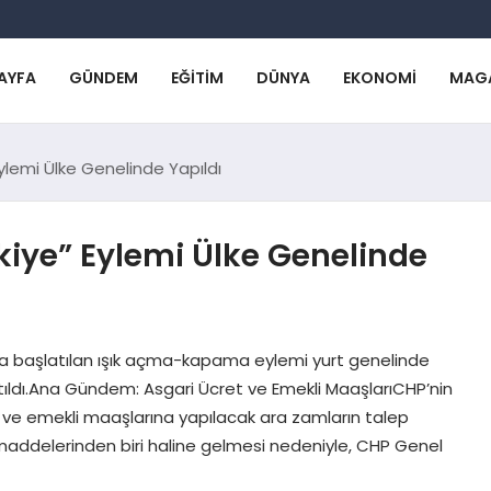
AYFA
GÜNDEM
EĞITIM
DÜNYA
EKONOMI
MAG
ylemi Ülke Genelinde Yapıldı
kiye” Eylemi Ülke Genelinde
la başlatılan ışık açma-kapama eylemi yurt genelinde
tıldı.Ana Gündem: Asgari Ücret ve Emekli MaaşlarıCHP’nin
 ve emekli maaşlarına yapılacak ara zamların talep
addelerinden biri haline gelmesi nedeniyle, CHP Genel