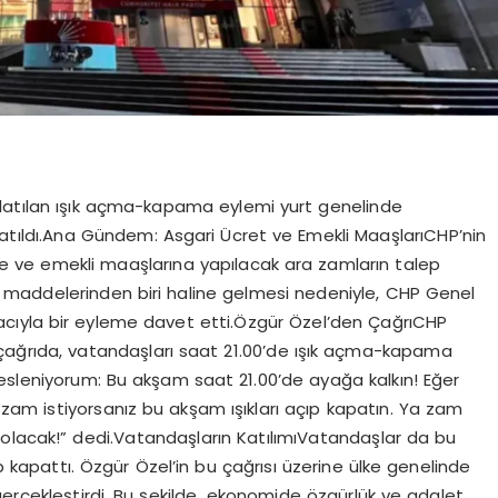
şlatılan ışık açma-kapama eylemi yurt genelinde
katıldı.Ana Gündem: Asgari Ücret ve Emekli MaaşlarıCHP’nin
e ve emekli maaşlarına yapılacak ara zamların talep
 maddelerinden biri haline gelmesi nedeniyle, CHP Genel
cıyla bir eyleme davet etti.Özgür Özel’den ÇağrıCHP
 çağrıda, vatandaşları saat 21.00’de ışık açma-kapama
esleniyorum: Bu akşam saat 21.00’de ayağa kalkın! Eğer
am istiyorsanız bu akşam ışıkları açıp kapatın. Ya zam
olacak!” dedi.Vatandaşların KatılımıVatandaşlar da bu
ıp kapattı. Özgür Özel’in bu çağrısı üzerine ülke genelinde
 gerçekleştirdi. Bu şekilde, ekonomide özgürlük ve adalet