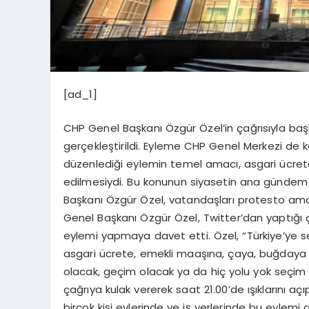
[ad_1]
CHP Genel Başkanı Özgür Özel’in çağrısıyla ba
gerçekleştirildi. Eyleme CHP Genel Merkezi de 
düzenlediği eylemin temel amacı, asgari ücret
edilmesiydi. Bu konunun siyasetin ana gündem
Başkanı Özgür Özel, vatandaşları protesto ama
Genel Başkanı Özgür Özel, Twitter’dan yaptığı
eylemi yapmaya davet etti. Özel, “Türkiye’ye s
asgari ücrete, emekli maaşına, çaya, buğdaya z
olacak, geçim olacak ya da hiç yolu yok seçim 
çağrıya kulak vererek saat 21.00’de ışıklarını aç
birçok kişi evlerinde ve iş yerlerinde bu eylemi