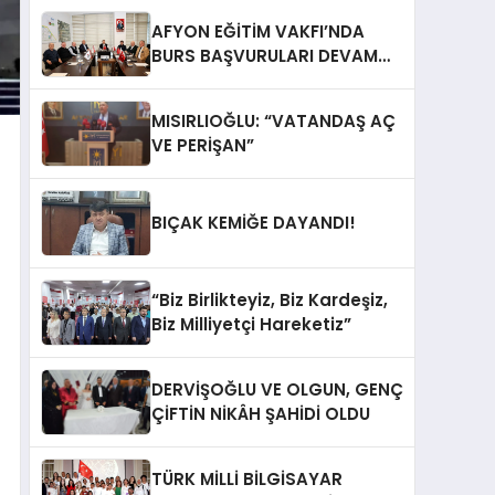
AFYON EĞİTİM VAKFI’NDA
BURS BAŞVURULARI DEVAM
EDİYOR
MISIRLIOĞLU: “VATANDAŞ AÇ
VE PERİŞAN”
BIÇAK KEMİĞE DAYANDI!
“Biz Birlikteyiz, Biz Kardeşiz,
Biz Milliyetçi Hareketiz”
DERVİŞOĞLU VE OLGUN, GENÇ
ÇİFTİN NİKÂH ŞAHİDİ OLDU
TÜRK MİLLİ BİLGİSAYAR