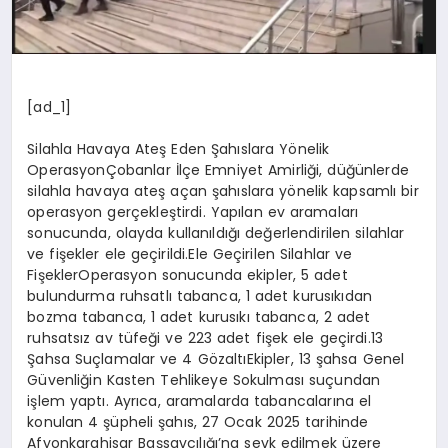
[ad_1]
Silahla Havaya Ateş Eden Şahıslara Yönelik
OperasyonÇobanlar İlçe Emniyet Amirliği, düğünlerde
silahla havaya ateş açan şahıslara yönelik kapsamlı bir
operasyon gerçekleştirdi. Yapılan ev aramaları
sonucunda, olayda kullanıldığı değerlendirilen silahlar
ve fişekler ele geçirildi.Ele Geçirilen Silahlar ve
FişeklerOperasyon sonucunda ekipler, 5 adet
bulundurma ruhsatlı tabanca, 1 adet kurusıkıdan
bozma tabanca, 1 adet kurusıkı tabanca, 2 adet
ruhsatsız av tüfeği ve 223 adet fişek ele geçirdi.13
Şahsa Suçlamalar ve 4 GözaltıEkipler, 13 şahsa Genel
Güvenliğin Kasten Tehlikeye Sokulması suçundan
işlem yaptı. Ayrıca, aramalarda tabancalarına el
konulan 4 şüpheli şahıs, 27 Ocak 2025 tarihinde
Afyonkarahisar Başsavcılığı’na sevk edilmek üzere