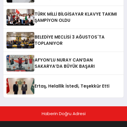
TÜRK MİLLİ BİLGİSAYAR KLAVYE TAKIMI
ŞAMPİYON OLDU
BELEDİYE MECLİSİ 3 AĞUSTOS´TA
TOPLANIYOR
AFYON’LU NURAY CAN’DAN
SAKARYA’DA BÜYÜK BAŞARI
Ertaş, Helallik İstedi, Teşekkür Etti
Haberin Doğru Adresi