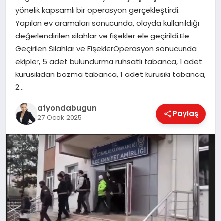
yönelik kapsamlı bir operasyon gerçekleştirdi.
Yapılan ev aramaları sonucunda, olayda kullanıldığı
değerlendirilen silahlar ve fişekler ele geçirildi.Ele
MAGAZIN
Geçirilen Silahlar ve FişeklerOperasyon sonucunda
ekipler, 5 adet bulundurma ruhsatlı tabanca, 1 adet
SAĞLIK
kurusıkıdan bozma tabanca, 1 adet kurusıkı tabanca,
2…
afyondabugun
SIYASET
Paylaş
27 Ocak 2025
SPOR
YAŞAM