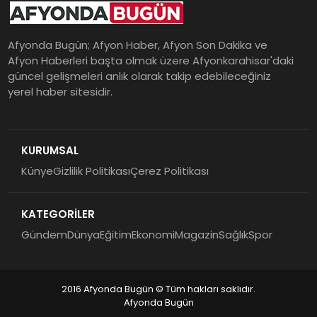
Afyonda Bugün; Afyon Haber, Afyon Son Dakika ve
Afyon Haberleri başta olmak üzere Afyonkarahisar'daki
güncel gelişmeleri anlık olarak takip edebileceğiniz
yerel haber sitesidir.
KURUMSAL
Künye
Gizlilik Politikası
Çerez Politikası
KATEGORİLER
Gündem
Dünya
Eğitim
Ekonomi
Magazin
Sağlık
Spor
2016 Afyonda Bugün © Tüm hakları saklıdır.
Afyonda Bugün