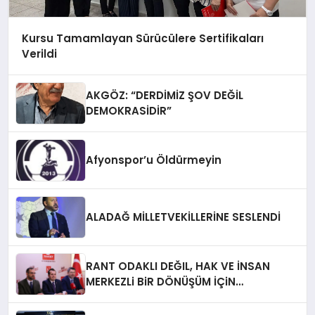
Kursu Tamamlayan Sürücülere Sertifikaları
Verildi
AKGÖZ: “DERDİMİZ ŞOV DEĞİL
DEMOKRASİDİR”
Afyonspor’u Öldürmeyin
ALADAĞ MİLLETVEKİLLERİNE SESLENDİ
RANT ODAKLI DEĞIL, HAK VE İNSAN
MERKEZLi BiR DÖNÜŞÜM İÇiN
AFYONKARAHiSAR’IN YANINDAYIZ!