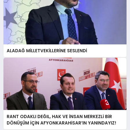
ALADAĞ MİLLETVEKİLLERİNE SESLENDİ
RANT ODAKLI DEĞIL, HAK VE İNSAN MERKEZLi BiR
DÖNÜŞÜM İÇiN AFYONKARAHiSAR’IN YANINDAYIZ!