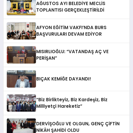
AĞUSTOS AYI BELEDİYE MECLİS
TOPLANTISI GERÇEKLEŞTİRİLDİ
AFYON EĞİTİM VAKFI’NDA BURS
BAŞVURULARI DEVAM EDİYOR
MISIRLIOĞLU: “VATANDAŞ AÇ VE
PERİŞAN”
BIÇAK KEMİĞE DAYANDI!
“Biz Birlikteyiz, Biz Kardeşiz, Biz
Milliyetçi Hareketiz”
DERVİŞOĞLU VE OLGUN, GENÇ ÇİFTİN
NİKÂH ŞAHİDİ OLDU