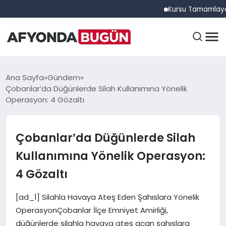
Kursu Tamamlayan Sürücü
ANASAYFA
Ana Sayfa
Gündem
Çobanlar’da Düğünlerde Silah Kullanımına Yönelik
Operasyon: 4 Gözaltı
GÜNDEM
Çobanlar’da Düğünlerde Silah
EĞITIM
Kullanımına Yönelik Operasyon:
4 Gözaltı
DÜNYA
[ad_1] Silahla Havaya Ateş Eden Şahıslara Yönelik
OperasyonÇobanlar İlçe Emniyet Amirliği,
düğünlerde silahla havaya ateş açan şahıslara
EKONOMI