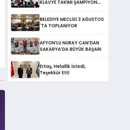
KLAVYE TAKIMI ŞAMPİYON
OLDU
BELEDİYE MECLİSİ 3 AĞUSTOS
´TA TOPLANIYOR
AFYON’LU NURAY CAN’DAN
SAKARYA’DA BÜYÜK BAŞARI
Ertaş, Helallik İstedi,
Teşekkür Etti