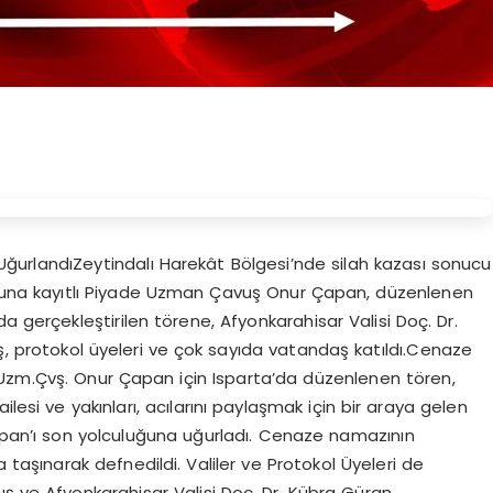
ğurlandıZeytindalı Harekât Bölgesi’nde silah kazası sonucu
fusuna kayıtlı Piyade Uzman Çavuş Onur Çapan, düzenlenen
a gerçekleştirilen törene, Afyonkarahisar Valisi Doç. Dr.
uş, protokol üyeleri ve çok sayıda vatandaş katıldı.Cenaze
zm.Çvş. Onur Çapan için Isparta’da düzenlenen tören,
lesi ve yakınları, acılarını paylaşmak için bir araya gelen
Çapan’ı son yolculuğuna uğurladı. Cenaze namazının
taşınarak defnedildi. Valiler ve Protokol Üyeleri de
uş ve Afyonkarahisar Valisi Doç. Dr. Kübra Güran