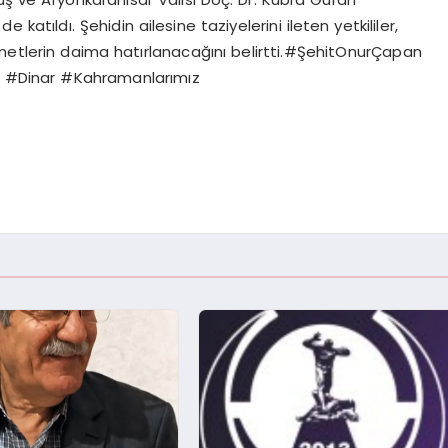
e katıldı. Şehidin ailesine taziyelerini ileten yetkililer,
zmetlerin daima hatırlanacağını belirtti.#ŞehitOnurÇapan
a #Dinar #Kahramanlarımız