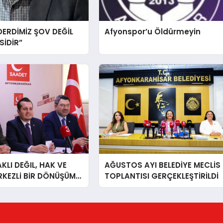
DERDİMİZ ŞOV DEĞİL
Afyonspor’u Öldürmeyin
İDİR”
LI DEĞIL, HAK VE
AĞUSTOS AYI BELEDİYE MECLİS
RKEZLi BiR DÖNÜŞÜM
TOPLANTISI GERÇEKLEŞTİRİLDİ
ONKARAHiSAR’IN
IZ!