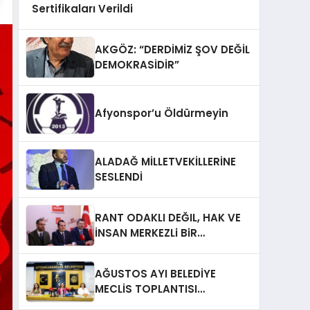
Sertifikaları Verildi
AKGÖZ: “DERDİMİZ ŞOV DEĞİL
DEMOKRASİDİR”
Afyonspor’u Öldürmeyin
ALADAĞ MİLLETVEKİLLERİNE
SESLENDİ
RANT ODAKLI DEĞIL, HAK VE
İNSAN MERKEZLi BiR
DÖNÜŞÜM İÇiN
AFYONKARAHiSAR’IN
AĞUSTOS AYI BELEDİYE
YANINDAYIZ!
MECLİS TOPLANTISI
GERÇEKLEŞTİRİLDİ