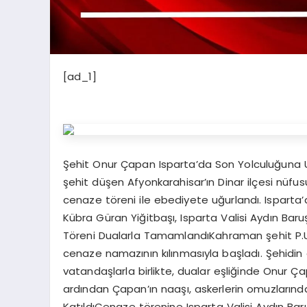
[ad_1]
Şehit Onur Çapan Isparta’da Son Yolculuğuna U
şehit düşen Afyonkarahisar’ın Dinar ilçesi nü
cenaze töreni ile ebediyete uğurlandı. Isparta’d
Kübra Güran Yiğitbaşı, Isparta Valisi Aydın Bar
Töreni Dualarla TamamlandıKahraman şehit P.U
cenaze namazının kılınmasıyla başladı. Şehidin ai
vatandaşlarla birlikte, dualar eşliğinde Onur 
ardından Çapan’ın naaşı, askerlerin omuzlarında 
KatıldıCenaze törenine Isparta Valisi Aydın Bar