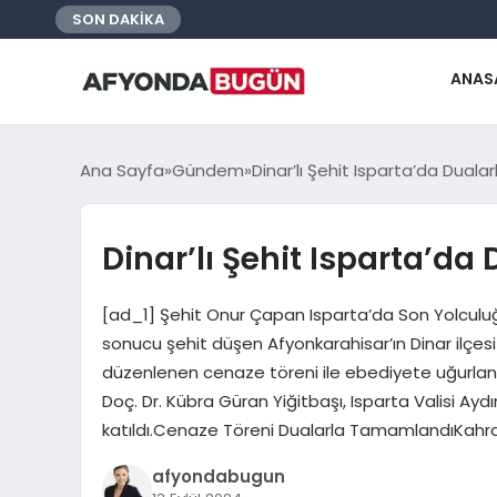
SON DAKİKA
ANAS
Ana Sayfa
Gündem
Dinar’lı Şehit Isparta’da Duala
Dinar’lı Şehit Isparta’da
[ad_1] Şehit Onur Çapan Isparta’da Son Yolculuğ
sonucu şehit düşen Afyonkarahisar’ın Dinar ilçe
düzenlenen cenaze töreni ile ebediyete uğurlandı
Doç. Dr. Kübra Güran Yiğitbaşı, Isparta Valisi Ay
katıldı.Cenaze Töreni Dualarla TamamlandıKah
afyondabugun