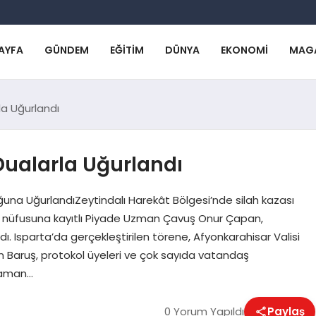
AYFA
GÜNDEM
EĞITIM
DÜNYA
EKONOMI
MAG
rla Uğurlandı
 Dualarla Uğurlandı
una UğurlandıZeytindalı Harekât Bölgesi’nde silah kazası
si nüfusuna kayıtlı Piyade Uzman Çavuş Onur Çapan,
. Isparta’da gerçekleştirilen törene, Afyonkarahisar Valisi
dın Baruş, protokol üyeleri ve çok sayıda vatandaş
raman…
0 Yorum Yapıldı
Paylaş