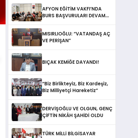
AFYON EĞİTİM VAKFI’NDA
BURS BAŞVURULARI DEVAM
EDİYOR
MISIRLIOĞLU: “VATANDAŞ AÇ
VE PERİŞAN”
BIÇAK KEMİĞE DAYANDI!
“Biz Birlikteyiz, Biz Kardeşiz,
Biz Milliyetçi Hareketiz”
DERVİŞOĞLU VE OLGUN, GENÇ
ÇİFTİN NİKÂH ŞAHİDİ OLDU
TÜRK MİLLİ BİLGİSAYAR