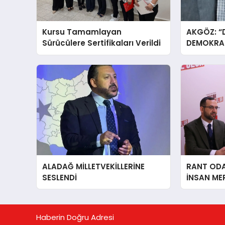
Kursu Tamamlayan
AKGÖZ: “
Sürücülere Sertifikaları Verildi
DEMOKRAS
ALADAĞ MİLLETVEKİLLERİNE
RANT ODAK
SESLENDİ
İNSAN ME
İÇiN AFY
YANINDAY
Haberin Doğru Adresi