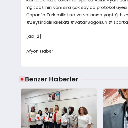
Yiğitbaşı’nın yanı sıra çok sayıda protokol üyesi d
Çapan’ın Türk milletine ve vatanına yaptığı hi
#ZeytindalıHarekâtı #VatanSağolsun #Ispart
[ad_2]
Afyon Haber
Benzer Haberler