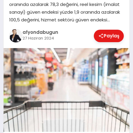
oranında azalarak 78,3 değerini, reel kesim (imalat
sanayi) güven endeksi yüzde 1,9 oranında azalarak
100,5 değerini, hizmet sektörü güven endeksi…
MAGAZIN
afyondabugun
Paylaş
27 Haziran 2024
SAĞLIK
SIYASET
SPOR
YAŞAM