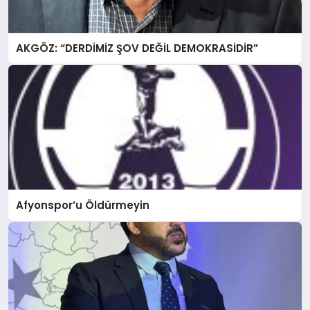
AKGÖZ: “DERDİMİZ ŞOV DEĞİL DEMOKRASİDİR”
Afyonspor’u Öldürmeyin