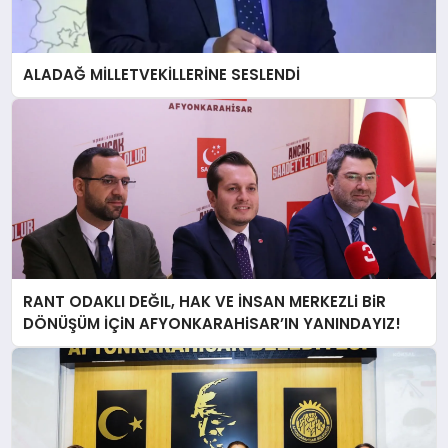
ALADAĞ MİLLETVEKİLLERİNE SESLENDİ
RANT ODAKLI DEĞIL, HAK VE İNSAN MERKEZLi BiR
DÖNÜŞÜM İÇiN AFYONKARAHiSAR’IN YANINDAYIZ!