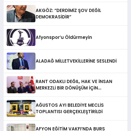
AKGÖZ: “DERDİMİZ ŞOV DEĞİL
DEMOKRASİDİR”
Afyonspor’u Öldürmeyin
ALADAĞ MİLLETVEKİLLERİNE SESLENDİ
RANT ODAKLI DEĞIL, HAK VE İNSAN
MERKEZLi BiR DÖNÜŞÜM İÇiN
AFYONKARAHiSAR’IN YANINDAYIZ!
AĞUSTOS AYI BELEDİYE MECLİS
TOPLANTISI GERÇEKLEŞTİRİLDİ
AFYON EĞİTİM VAKFI’NDA BURS