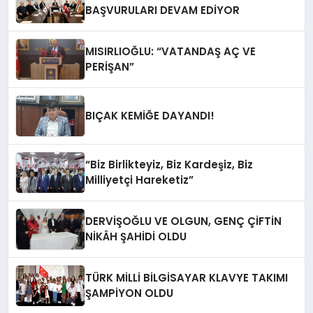
BAŞVURULARI DEVAM EDİYOR
MISIRLIOĞLU: “VATANDAŞ AÇ VE
PERİŞAN”
BIÇAK KEMİĞE DAYANDI!
“Biz Birlikteyiz, Biz Kardeşiz, Biz
Milliyetçi Hareketiz”
DERVİŞOĞLU VE OLGUN, GENÇ ÇİFTİN
NİKÂH ŞAHİDİ OLDU
TÜRK MİLLİ BİLGİSAYAR KLAVYE TAKIMI
ŞAMPİYON OLDU