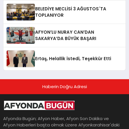
BELEDİYE MECLİSİ 3 AĞUSTOS´TA
TOPLANIYOR
AFYON’LU NURAY CAN’DAN
SAKARYA’DA BÜYÜK BAŞARI
Ertaş, Helallik İstedi, Teşekkür Etti
Haberin Doğru Adresi
Afyonda Bugün; Afyon Haber, Afyon Son Dakika ve
Afyon Haberleri başta olmak üzere Afyonkarahisar'daki