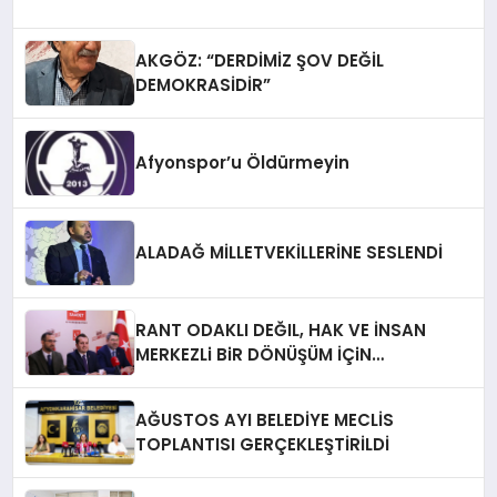
AKGÖZ: “DERDİMİZ ŞOV DEĞİL
DEMOKRASİDİR”
Afyonspor’u Öldürmeyin
ALADAĞ MİLLETVEKİLLERİNE SESLENDİ
RANT ODAKLI DEĞIL, HAK VE İNSAN
MERKEZLi BiR DÖNÜŞÜM İÇiN
AFYONKARAHiSAR’IN YANINDAYIZ!
AĞUSTOS AYI BELEDİYE MECLİS
TOPLANTISI GERÇEKLEŞTİRİLDİ