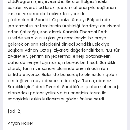
aldı.Program çerçevesinde, Seralar Bölgesi’ndeki
seralar ziyaret edilerek, jeotermal enerjiyle sağlanan
ısınma ve seracılık faaliyetleri yerinde
gözlemlendi. Sandıklı Organize Sanayi Bölgesi’nde
jeotermal ısı sistemlerinin üretildiği fabrikayı da ziyaret
eden Şatıroğlu, son olarak Sandıklı Thermal Park
Otel’de sera kuruluşları yatırımcılarıyla bir araya
gelerek onların taleplerini dinledi.Sandıklı Belediye
Başkanı Adnan Öztaş, ziyareti değerlendirirken, “Bu tür
ziyaretler, şehrimizin jeotermal enerji potansiyelini
daha da ileriye taşımak için büyük bir fırsat. Sandıklı
olarak, tarım ve sanayi alanında önemli adımları
birlikte atıyoruz. Bizler de bu süreçte elimizden gelen
desteği vermeye devam edeceğiz. Tüm çabamız
Sandıklı için!” dedi.Ziyaret, Sandıklı’nın jeotermal enerji
alanındaki potansiyelini ve bu enerjinin tarım ile
sanayideki etkin kullanımını gözler önüne serdi.
[ad_2]
Afyon Haber