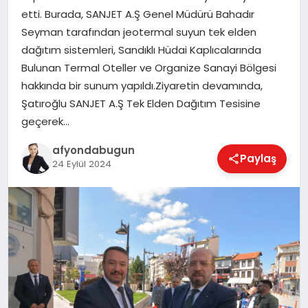
etti. Burada, SANJET A.Ş Genel Müdürü Bahadır
Seyman tarafından jeotermal suyun tek elden
dağıtım sistemleri, Sandıklı Hüdai Kaplıcalarında
MAGAZIN
Bulunan Termal Oteller ve Organize Sanayi Bölgesi
hakkında bir sunum yapıldı.Ziyaretin devamında,
SAĞLIK
Şatıroğlu SANJET A.Ş Tek Elden Dağıtım Tesisine
geçerek…
afyondabugun
SIYASET
Paylaş
24 Eylül 2024
SPOR
YAŞAM