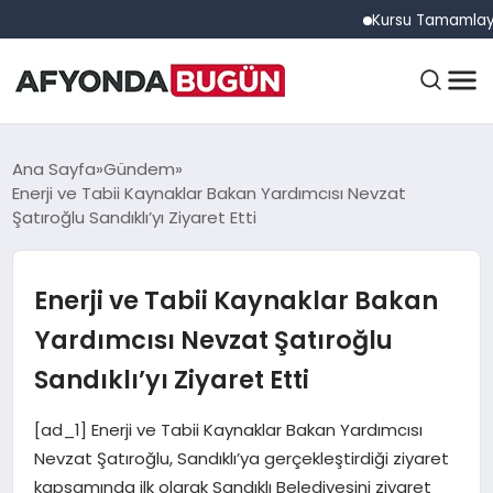
Kursu Tamamlayan Sürüc
ANASAYFA
Ana Sayfa
Gündem
Enerji ve Tabii Kaynaklar Bakan Yardımcısı Nevzat
Şatıroğlu Sandıklı’yı Ziyaret Etti
GÜNDEM
Enerji ve Tabii Kaynaklar Bakan
EĞITIM
Yardımcısı Nevzat Şatıroğlu
Sandıklı’yı Ziyaret Etti
DÜNYA
[ad_1] Enerji ve Tabii Kaynaklar Bakan Yardımcısı
Nevzat Şatıroğlu, Sandıklı’ya gerçekleştirdiği ziyaret
kapsamında ilk olarak Sandıklı Belediyesini ziyaret
EKONOMI