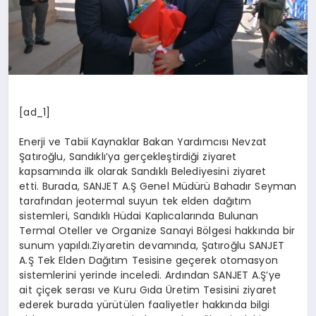
[ad_1]
Enerji ve Tabii Kaynaklar Bakan Yardımcısı Nevzat
Şatıroğlu, Sandıklı’ya gerçekleştirdiği ziyaret
kapsamında ilk olarak Sandıklı Belediyesini ziyaret
etti. Burada, SANJET A.Ş Genel Müdürü Bahadır Seyman
tarafından jeotermal suyun tek elden dağıtım
sistemleri, Sandıklı Hüdai Kaplıcalarında Bulunan
Termal Oteller ve Organize Sanayi Bölgesi hakkında bir
sunum yapıldı.Ziyaretin devamında, Şatıroğlu SANJET
A.Ş Tek Elden Dağıtım Tesisine geçerek otomasyon
sistemlerini yerinde inceledi. Ardından SANJET A.Ş’ye
ait çiçek serası ve Kuru Gıda Üretim Tesisini ziyaret
ederek burada yürütülen faaliyetler hakkında bilgi