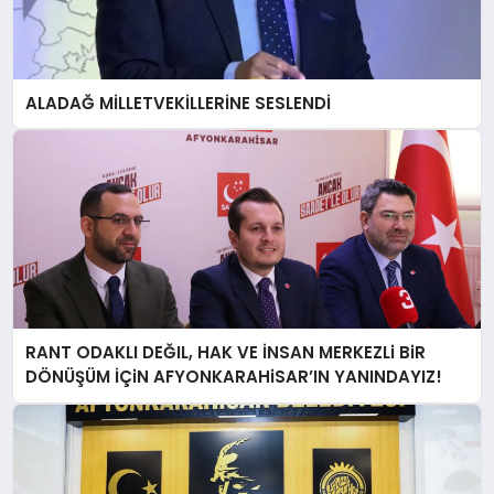
ALADAĞ MİLLETVEKİLLERİNE SESLENDİ
RANT ODAKLI DEĞIL, HAK VE İNSAN MERKEZLi BiR
DÖNÜŞÜM İÇiN AFYONKARAHiSAR’IN YANINDAYIZ!