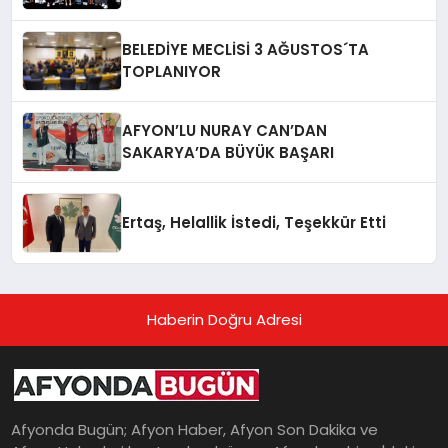
BELEDİYE MECLİSİ 3 AĞUSTOS´TA
TOPLANIYOR
AFYON’LU NURAY CAN’DAN
SAKARYA’DA BÜYÜK BAŞARI
Ertaş, Helallik İstedi, Teşekkür Etti
Haberin Doğru Adresi
Afyonda Bugün; Afyon Haber, Afyon Son Dakika ve