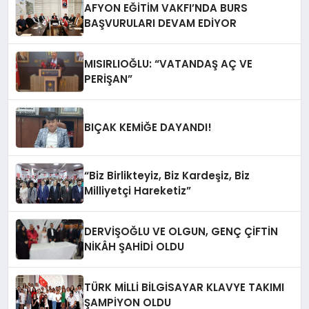
AFYON EĞİTİM VAKFI’NDA BURS
BAŞVURULARI DEVAM EDİYOR
MISIRLIOĞLU: “VATANDAŞ AÇ VE
PERİŞAN”
BIÇAK KEMİĞE DAYANDI!
“Biz Birlikteyiz, Biz Kardeşiz, Biz
Milliyetçi Hareketiz”
DERVİŞOĞLU VE OLGUN, GENÇ ÇİFTİN
NİKÂH ŞAHİDİ OLDU
TÜRK MİLLİ BİLGİSAYAR KLAVYE TAKIMI
ŞAMPİYON OLDU