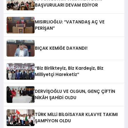
BAŞVURULARI DEVAM EDİYOR
MISIRLIOĞLU: “VATANDAŞ AÇ VE
PERİŞAN”
BIÇAK KEMİĞE DAYANDI!
“Biz Birlikteyiz, Biz Kardeşiz, Biz
Milliyetçi Hareketiz”
DERVİŞOĞLU VE OLGUN, GENÇ ÇİFTİN
NİKÂH ŞAHİDİ OLDU
TÜRK MİLLİ BİLGİSAYAR KLAVYE TAKIMI
ŞAMPİYON OLDU